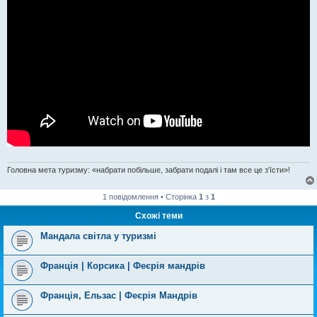
Головна мета туризму: «набрати побільше, забрати подалі і там все це з'їсти»!
1 повідомлення • Сторінка
1
з
1
Схожі теми
Мандала світла у туризмі
Франція | Корсика | Феєрія мандрів
Франція, Ельзас | Феєрія Мандрів