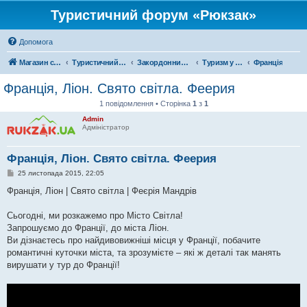
Туристичний форум «Рюкзак»
Допомога
Магазин спорядження
Туристичний форум «Рюкзак»
Закордонний туризм
Туризм у Європі
Франція
Франція, Ліон. Свято світла. Феерия
1 повідомлення • Сторінка
1
з
1
Admin
Адміністратор
Франція, Ліон. Свято світла. Феерия
П
25 листопада 2015, 22:05
о
в
Франція, Ліон | Свято світла | Феєрія Мандрів
і
д
о
Сьогодні, ми розкажемо про Місто Світла!
м
Запрошуємо до Франції, до міста Ліон.
л
е
Ви дізнаєтесь про найдивовижніші місця у Франції, побачите
н
романтичні куточки міста, та зрозумієте – які ж деталі так манять
н
я
вирушати у тур до Франції!