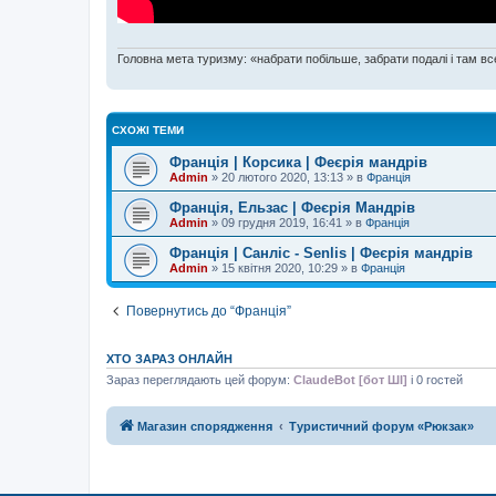
Головна мета туризму: «набрати побільше, забрати подалі і там все
СХОЖІ ТЕМИ
Франція | Корсика | Феєрія мандрів
Admin
»
20 лютого 2020, 13:13
» в
Франція
Франція, Ельзас | Феєрія Мандрів
Admin
»
09 грудня 2019, 16:41
» в
Франція
Франція | Санліс - Senlis | Феєрія мандрів
Admin
»
15 квітня 2020, 10:29
» в
Франція
Повернутись до “Франція”
ХТО ЗАРАЗ ОНЛАЙН
Зараз переглядають цей форум:
ClaudeBot [бот ШІ]
і 0 гостей
Магазин спорядження
Туристичний форум «Рюкзак»