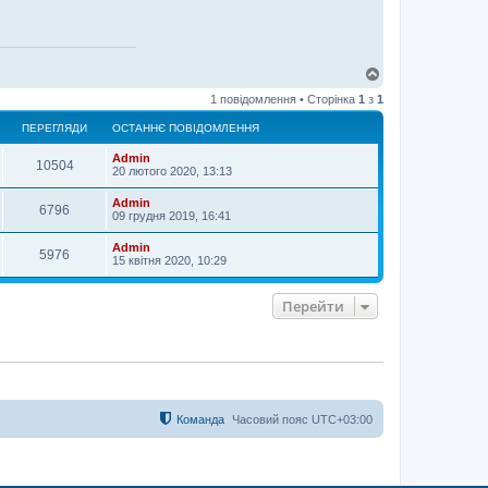
Д
о
1 повідомлення • Сторінка
1
з
1
г
о
ПЕРЕГЛЯДИ
ОСТАННЄ ПОВІДОМЛЕННЯ
р
и
Admin
10504
20 лютого 2020, 13:13
Admin
6796
09 грудня 2019, 16:41
Admin
5976
15 квітня 2020, 10:29
Перейти
Команда
Часовий пояс
UTC+03:00