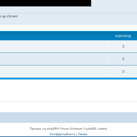
 це з'їсти»!
ВІДПОВІДІ
0
0
0
Працює на phpBB® Forum Software © phpBB Limited
Конфіденційність
|
Умови