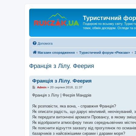
Туристичний фор
Подорожі по всьому світу. Турист
теми, обмін досвідом. Огляди та
Допомога
Магазин спорядження
Туристичний форум «Рюкзак»
Франція з Лілу. Феерия
Франція з Лілу. Феерия
П
Admin
»
20 серпня 2018, 11:37
о
в
Франція з Лілу | Феєрія Мандрів
і
д
о
Як розповісти, яка вона, - справжня Франція?
м
Як описати радість, що дарує мінливий, неочікуваний,
л
е
Як передати витончені аромати Провансу, в якому зміш
н
Як відобразити атмосферу тихих середньовічних містечо
н
я
Як пояснити відчуття захвату від прогулянок по османі
базарчиків з найсвіжішими сирами і дарами моря?