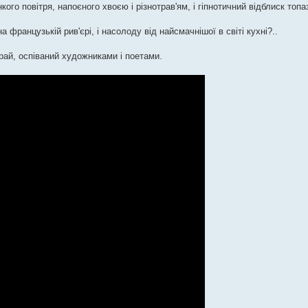
кого повітря, напоєного хвоєю і різнотрав'ям, і гіпнотичний відблиск топ
а французькій рив'єрі, і насолоду від найсмачнішої в світі кухні?..
ай, оспіваний художниками і поетами.