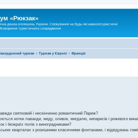
ум «Рюкзак»
ична дошка оголошень України. Спілкування на будь-які навколотуристичні
 обговорення туристичного спорядження
Закордонний туризм
Туризм у Європі
Франція
 завжди святковий і нескінченно романтичний Париж?
уються нотки лаванди, меду, оливок, мигдалю, кипарисів і рожевого вина
к і безкраїх полів з виноградниками?
вських кварталах з розкішними класичними фонтанами, і відвідувань гомі