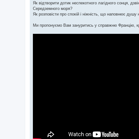
Як відтворити дотик неспекотного лагідного сонця, дзвін
Середземного моря?
Як розповісти про спокій і ніжність, що наповнює душу н
Ми пропонуємо Вам зануритись у справжню Францію, кр