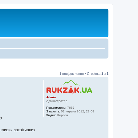
1 повідомлення • Сторінка
1
з
1
Admin
Адміністратор
Повідомлень:
7657
З нами з:
02 червня 2012, 23:08
Звідки:
Херсон
?
нливих заквітчаних