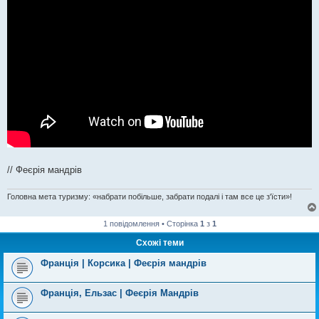
// Феєрія мандрів
Головна мета туризму: «набрати побільше, забрати подалі і там все це з'їсти»!
1 повідомлення • Сторінка
1
з
1
Схожі теми
Франція | Корсика | Феєрія мандрів
Франція, Ельзас | Феєрія Мандрів