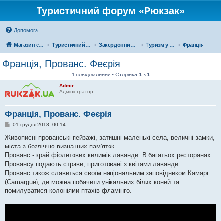
Туристичний форум «Рюкзак»
Допомога
Магазин спорядження
Туристичний форум «Рюкзак»
Закордонний туризм
Туризм у Європі
Франція
Франція, Прованс. Феєрія
1 повідомлення • Сторінка
1
з
1
Admin
Адміністратор
Франція, Прованс. Феєрія
П
01 грудня 2018, 00:14
о
в
Живописні прованські пейзажі, затишні маленькі села, величні замки,
і
міста з безліччю визначних пам'яток.
д
о
Прованс - край фіолетових килимів лаванди. В багатьох ресторанах
м
Провансу подають страви, приготовані з квітами лаванди.
л
е
Прованс також славиться своїм національним заповідником Камарг
н
(Camargue), де можна побачити унікальних білих коней та
н
я
помилуватися колоніями птахів фламінго.