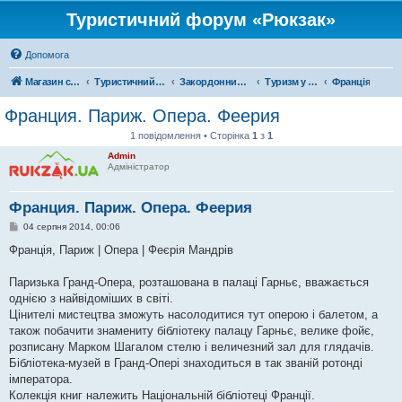
Туристичний форум «Рюкзак»
Допомога
Магазин спорядження
Туристичний форум «Рюкзак»
Закордонний туризм
Туризм у Європі
Франція
Франция. Париж. Опера. Феерия
1 повідомлення • Сторінка
1
з
1
Admin
Адміністратор
Франция. Париж. Опера. Феерия
П
04 серпня 2014, 00:06
о
в
Франція, Париж | Опера | Феєрія Мандрів
і
д
о
Паризька Гранд-Опера, розташована в палаці Гарньє, вважається
м
однією з найвідоміших в світі.
л
е
Цінителі мистецтва зможуть насолодитися тут оперою і балетом, а
н
також побачити знамениту бібліотеку палацу Гарньє, велике фойє,
н
я
розписану Марком Шагалом стелю і величезний зал для глядачів.
Бібліотека-музей в Гранд-Опері знаходиться в так званій ротонді
імператора.
Колекція книг належить Національній бібліотеці Франції.