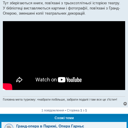
Тут зберігаються книги, пов'язані з трьохсотлітньої історією театру.
У бібліотеці виставляються картини і фотографії, пов'язані з Гранд-
Оперою, зменшені копії театральних декорацій.
Головна мета туризму: «набрати побільше, забрати подалі і там все це з'їсти»!
1 повідомлення • Сторінка
1
з
1
Схожі теми
Гранд-опера в Парижі, Опера Гарньє