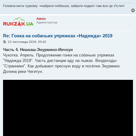
Головна мета туризму: «набрати побільше, забрати подалі і там все це з'їсти»!
Admin
Адміністратор
Re: Гонка на собачьих упряжках «Надежда» 2019
П
12 листопада 2019, 20:42
о
в
Часть 4. Нешкаш-Энурмино-Инчоун
і
Чукотка. Апрель. Продолжение гонки на собачьих упряжках
д
о
"Надежда 2019". Часть дистанции иду на лыжах. Вездеходы-
м
"Странники". Как добывают пресную воду в посёлке Энурмино.
л
е
Долина реки Чегитун.
н
н
я