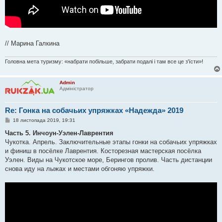
// Марина Галкина
Головна мета туризму: «набрати побільше, забрати подалі і там все це з'їсти»!
Admin
Адміністратор
Re: Гонка на собачьих упряжках «Надежда» 2019
П
18 листопада 2019, 19:31
о
в
Часть 5. Инчоун-Уэлен-Лаврентия
і
Чукотка. Апрель. Заключительные этапы гонки на собачьих упряжках
д
о
и финиш в посёлке Лаврентия. Косторезная мастерская посёлка
м
Уэлен. Виды на Чукотское море, Берингов пролив. Часть дистанции
л
е
снова иду на лыжах и местами обгоняю упряжки.
н
н
я