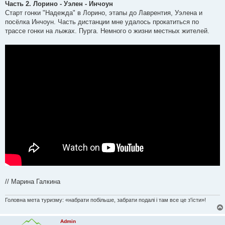
в
Часть 2. Лорино - Уэлен - Инчоун
і
Старт гонки "Надежда" в Лорино, этапы до Лаврентия, Уэлена и
д
о
посёлка Инчоун. Часть дистанции мне удалось прокатиться по
м
трассе гонки на лыжах. Пурга. Немного о жизни местных жителей.
л
е
н
н
я
// Марина Галкина
Головна мета туризму: «набрати побільше, забрати подалі і там все це з'їсти»!
Admin