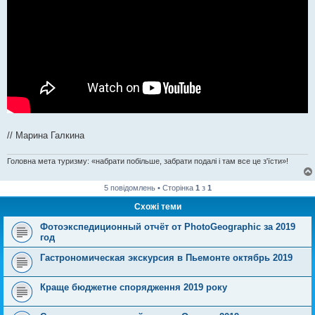
// Марина Галкина
Головна мета туризму: «набрати побільше, забрати подалі і там все це з'їсти»!
5 повідомлень • Сторінка
1
з
1
Схожі теми
Фотоэкспедиционный отчёт от PhotoGeographic за 2019
год
Гастрономическая экскурсия в Пьемонте октябрь 2019
Краще бюджетне спорядження 2019 року