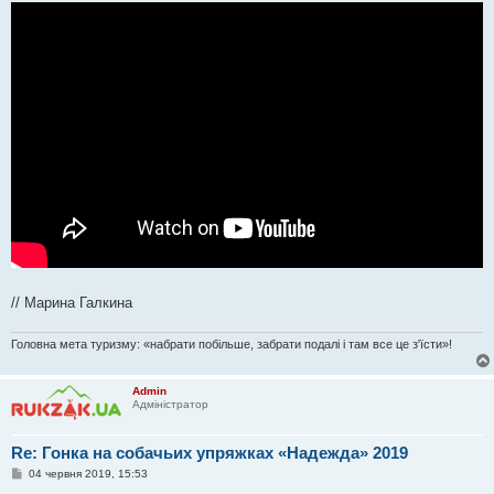
// Марина Галкина
Головна мета туризму: «набрати побільше, забрати подалі і там все це з'їсти»!
Admin
Адміністратор
Re: Гонка на собачьих упряжках «Надежда» 2019
П
04 червня 2019, 15:53
о