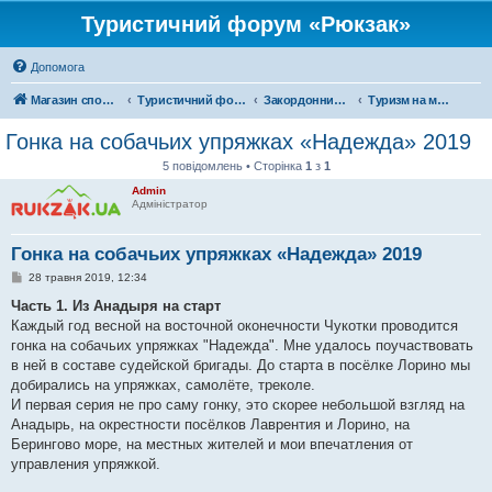
Туристичний форум «Рюкзак»
Допомога
Магазин спорядження
Туристичний форум «Рюкзак»
Закордонний туризм
Туризм на московії
Гонка на собачьих упряжках «Надежда» 2019
5 повідомлень • Сторінка
1
з
1
Admin
Адміністратор
Гонка на собачьих упряжках «Надежда» 2019
П
28 травня 2019, 12:34
о
в
Часть 1. Из Анадыря на старт
і
Каждый год весной на восточной оконечности Чукотки проводится
д
о
гонка на собачьих упряжках "Надежда". Мне удалось поучаствовать
м
в ней в составе судейской бригады. До старта в посёлке Лорино мы
л
е
добирались на упряжках, самолёте, треколе.
н
И первая серия не про саму гонку, это скорее небольшой взгляд на
н
я
Анадырь, на окрестности посёлков Лаврентия и Лорино, на
Берингово море, на местных жителей и мои впечатления от
управления упряжкой.