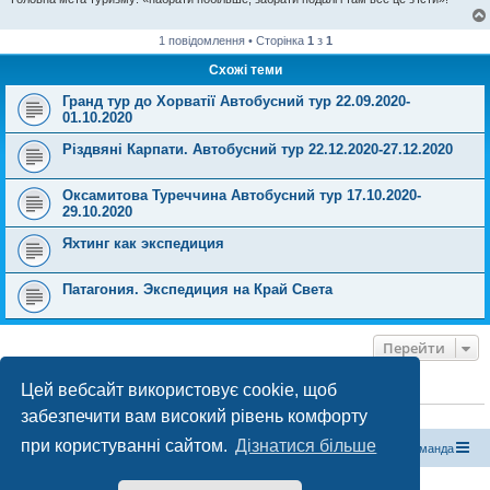
1 повідомлення • Сторінка
1
з
1
Схожі теми
Гранд тур до Хорватії Автобусний тур 22.09.2020-
01.10.2020
Різдвяні Карпати. Автобусний тур 22.12.2020-27.12.2020
Оксамитова Туреччина Автобусний тур 17.10.2020-
29.10.2020
Яхтинг как экспедиция
Патагония. Экспедиция на Край Света
Перейти
Цей вебсайт використовує cookie, щоб
ХТО ЗАРАЗ ОНЛАЙН
забезпечити вам високий рівень комфорту
Зараз переглядають цей форум:
ClaudeBot [бот ШІ]
і 0 гостей
при користуванні сайтом.
Дізнатися більше
Магазин спорядження
Туристичний форум «Рюкзак»
Команда
Працює на phpBB® Forum Software © phpBB Limited