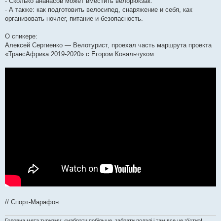
- Сколько ананасов может вместить велорюкзак.
- А также: как подготовить велосипед, снаряжение и себя, как
организовать ночлег, питание и безопасность.
О спикере:
Алексей Сергиенко — Велотурист, проехал часть маршрута проекта
«ТрансАфрика 2019-2020» с Егором Ковальчуком.
// Спорт-Марафон
Головна мета туризму: «набрати побільше, забрати подалі і там все це з'їсти»!