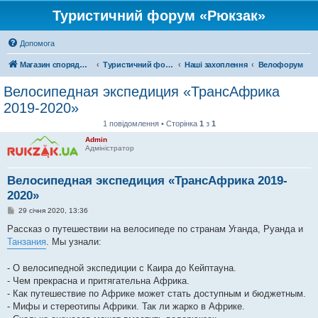
Туристичний форум «Рюкзак»
Допомога
Магазин спорядження
Туристичний форум «Рюкзак»
Наші захоплення
Велофорум
Велосипедная экспедиция «ТрансАфрика
2019-2020»
1 повідомлення • Сторінка
1
з
1
Admin
Адміністратор
Велосипедная экспедиция «ТрансАфрика 2019-
2020»
П
29 січня 2020, 13:36
о
в
Рассказ о путешествии на велосипеде по странам Уганда, Руанда и
і
Танзания
. Мы узнали:
д
о
м
- О велосипедной экспедиции с Каира до Кейптауна.
л
е
- Чем прекрасна и притягательна Африка.
н
- Как путешествие по Африке может стать доступным и бюджетным.
н
я
- Мифы и стереотипы Африки. Так ли жарко в Африке.