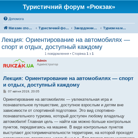
Туристичний форум «Рюкзак»
Допомога
Магазин спорядження
Туристичний форум «Рюкзак»
Закордонний туризм
Туризм на московії
Лекция: Ориентирование на автомобилях —
спорт и отдых, доступный каждому
1 повідомлення • Сторінка
1
з
1
Admin
Адміністратор
Лекция: Ориентирование на автомобилях — спорт
и отдых, доступный каждому
П
07 квітня 2019, 20:05
о
в
Ориентирование на автомобилях — увлекательная игра и
і
познавательное путешествие, доступное взрослым и детям вне
д
о
зависимости от спортивной подготовки. Это вид спортивно-
м
познавательного туризма, который доступен любому владельцу
л
е
автомобиля! Главная цель — найти как можно больше контрольных
н
пунктов, передвигаясь на машине. В виде контрольных пунктов
н
я
выступают достопримечательности территории, на которой проходят