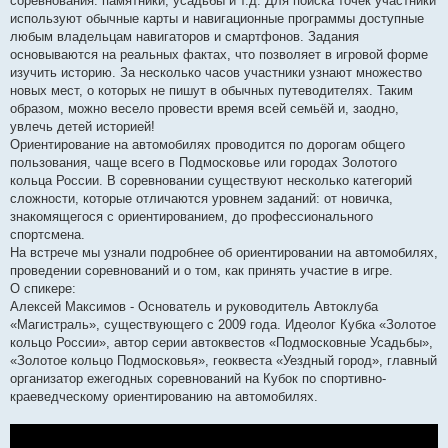
соревнования: памятники, усадьбы и т.д. Для поиска точек участники
используют обычные карты и навигационные программы доступные
любым владельцам навигаторов и смартфонов. Задания
основываются на реальных фактах, что позволяет в игровой форме
изучить историю. За несколько часов участники узнают множество
новых мест, о которых не пишут в обычных путеводителях. Таким
образом, можно весело провести время всей семьёй и, заодно,
увлечь детей историей!
Ориентирование на автомобилях проводится по дорогам общего
пользования, чаще всего в Подмосковье или городах Золотого
кольца России. В соревновании существуют несколько категорий
сложности, которые отличаются уровнем заданий: от новичка,
знакомящегося с ориентированием, до профессионального
спортсмена.
На встрече мы узнали подробнее об ориентировании на автомобилях,
проведении соревнований и о том, как принять участие в игре.
О спикере:
Алексей Максимов - Основатель и руководитель Автоклуба
«Магистраль», существующего с 2009 года. Идеолог Кубка «Золотое
кольцо России», автор серии автоквестов «Подмосковные Усадьбы»,
«Золотое кольцо Подмосковья», геоквеста «Уездный город», главный
организатор ежегодных соревнований на Кубок по спортивно-
краеведческому ориентированию на автомобилях.