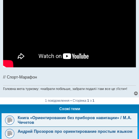
// Спорт-Марафон
Головна мета туризму: «набрати побільше, забрати подалі і там все це з'їсти»!
1 повідомлення • Сторінка
1
з
1
Схожі теми
Книга «Ориентирование без приборов навигации» / М.А.
Чечетов
Андрей Прозоров про ориентирование простым языком