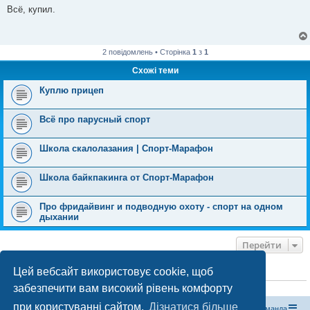
в
Всё, купил.
і
д
о
м
л
2 повідомлень • Сторінка
1
з
1
е
н
Схожі теми
н
я
Куплю прицеп
Всё про парусный спорт
Школа скалолазания | Спорт-Марафон
Школа байкпакинга от Спорт-Марафон
Про фридайвинг и подводную охоту - спорт на одном
дыхании
Перейти
Цей вебсайт використовує cookie, щоб
ХТО ЗАРАЗ ОНЛАЙН
забезпечити вам високий рівень комфорту
Зараз переглядають цей форум:
ClaudeBot [бот ШІ]
і 0 гостей
при користуванні сайтом.
Дізнатися більше
Магазин спорядження
Туристичний форум «Рюкзак»
Команда