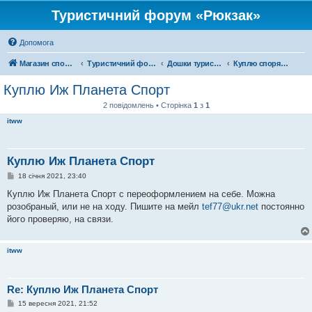
Туристичний форум «Рюкзак»
Допомога
Магазин спорядження
Туристичний форум «Рюкзак»
Дошки туристичних оголошень
Куплю спорядження
Куплю Иж Планета Спорт
2 повідомлень • Сторінка
1
з
1
itww
Куплю Иж Планета Спорт
П
18 січня 2021, 23:40
о
в
Куплю Иж Планета Спорт с переоформлением на себе. Можна
і
розобраный, или не на ходу. Пишите на мейл
tef77@ukr.net
постоянно
д
о
його проверяю, на связи.
м
л
е
itww
н
н
я
Re: Куплю Иж Планета Спорт
П
15 вересня 2021, 21:52
о