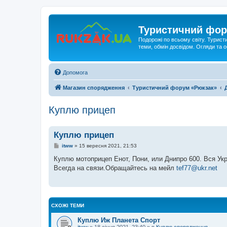
Туристичний фор
Подорожі по всьому світу. Турист
теми, обмін досвідом. Огляди та
Допомога
Магазин спорядження
Туристичний форум «Рюкзак»
Куплю прицеп
Куплю прицеп
П
itww
»
15 вересня 2021, 21:53
о
в
Куплю мотоприцеп Енот, Пони, или Днипро 600. Вся Ук
і
Всегда на связи.Обращайтесь на мейл
tef77@ukr.net
д
о
м
л
е
н
СХОЖІ ТЕМИ
н
я
Куплю Иж Планета Спорт
itww
»
18 січня 2021, 23:40
» в
Куплю спорядження