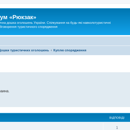
ум «Рюкзак»
ична дошка оголошень України. Спілкування на будь-які навколотуристичні
 обговорення туристичного спорядження
Дошки туристичних оголошень
Куплю спорядження
раина.
ВІДПОВІДІ
1