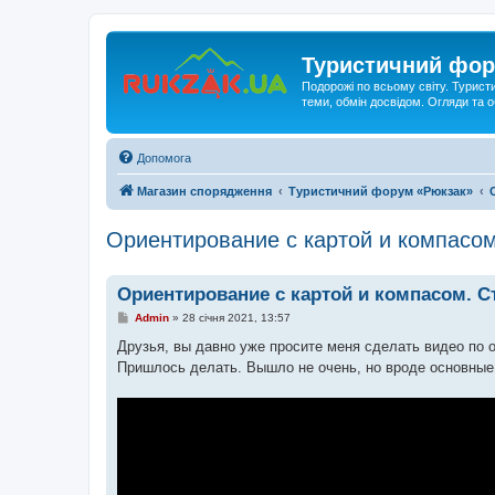
Туристичний фор
Подорожі по всьому світу. Турист
теми, обмін досвідом. Огляди та
Допомога
Магазин спорядження
Туристичний форум «Рюкзак»
Ориентирование с картой и компасо
Ориентирование с картой и компасом. 
П
Admin
»
28 січня 2021, 13:57
о
в
Друзья, вы давно уже просите меня сделать видео по 
і
Пришлось делать. Вышло не очень, но вроде основные 
д
о
м
л
е
н
н
я