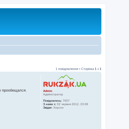
1 повідомлення • Сторінка
1
з
1
же прообещался.
Admin
Адміністратор
Повідомлень:
7657
З нами з:
02 червня 2012, 23:08
Звідки:
Херсон