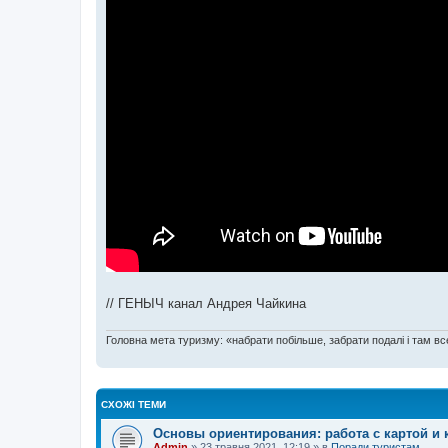
// ГЕНЫЧ канал Андрея Чайкина
Головна мета туризму: «набрати побільше, забрати подалі і там все
СХОЖІ ТЕМИ
Основы ориентирования: работа с картой и
Admin
»
23 травня 2021, 12:19
» в
Поради туристам