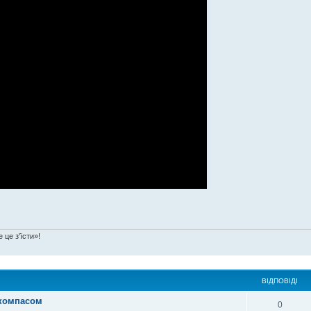
 це з'їсти»!
ВІДПОВІДІ
 компасом
0