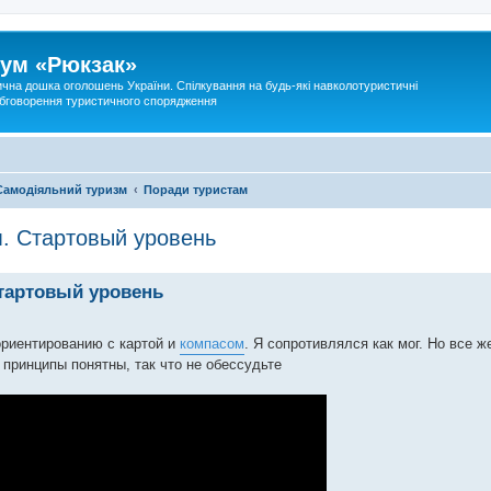
ум «Рюкзак»
ична дошка оголошень України. Спілкування на будь-які навколотуристичні
 обговорення туристичного спорядження
Самодіяльний туризм
Поради туристам
м. Стартовый уровень
Стартовый уровень
ориентированию с картой и
компасом
. Я сопротивлялся как мог. Но все 
принципы понятны, так что не обессудьте