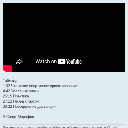
Таймкод:
1:32 Что такое спортивное ориентирование
4:42 Условные знаки
25:15 Практика
27:12 Перед стартом
30:32 Преодоление дистанции
// Спорт-Марафон
Головна мета туризму: «набрати побільше, забрати подалі і там все це з'їсти»!