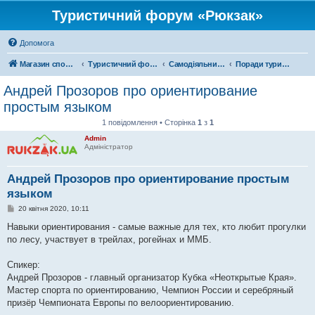
Туристичний форум «Рюкзак»
Допомога
Магазин спорядження
Туристичний форум «Рюкзак»
Самодіяльний туризм
Поради туристам
Андрей Прозоров про ориентирование
простым языком
1 повідомлення • Сторінка
1
з
1
Admin
Адміністратор
Андрей Прозоров про ориентирование простым
языком
П
20 квітня 2020, 10:11
о
в
Навыки ориентирования - самые важные для тех, кто любит прогулки
і
по лесу, участвует в трейлах, рогейнах и ММБ.
д
о
м
Спикер:
л
е
Андрей Прозоров - главный организатор Кубка «Неоткрытые Края».
н
Мастер спорта по ориентированию, Чемпион России и серебряный
н
я
призёр Чемпионата Европы по велоориентированию.