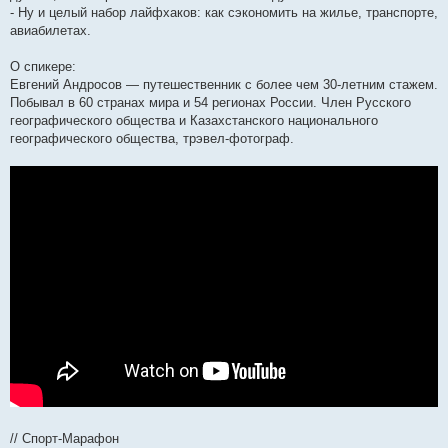
- Ну и целый набор лайфхаков: как сэкономить на жилье, транспорте,
авиабилетах.
О спикере:
Евгений Андросов — путешественник с более чем 30-летним стажем.
Побывал в 60 странах мира и 54 регионах России. Член Русского
географического общества и Казахстанского национального
географического общества, трэвел-фотограф.
// Спорт-Марафон