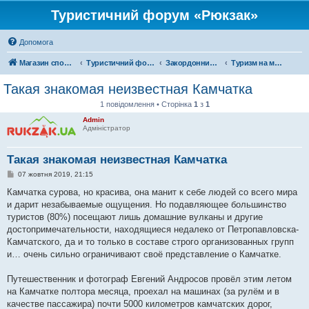
Туристичний форум «Рюкзак»
Допомога
Магазин спорядження
Туристичний форум «Рюкзак»
Закордонний туризм
Туризм на московії
Такая знакомая неизвестная Камчатка
1 повідомлення • Сторінка
1
з
1
Admin
Адміністратор
Такая знакомая неизвестная Камчатка
П
07 жовтня 2019, 21:15
о
в
Камчатка сурова, но красива, она манит к себе людей со всего мира
і
и дарит незабываемые ощущения. Но подавляющее большинство
д
о
туристов (80%) посещают лишь домашние вулканы и другие
м
достопримечательности, находящиеся недалеко от Петропавловска-
л
е
Камчатского, да и то только в составе строго организованных групп
н
и… очень сильно ограничивают своё представление о Камчатке.
н
я
Путешественник и фотограф Евгений Андросов провёл этим летом
на Камчатке полтора месяца, проехал на машинах (за рулём и в
качестве пассажира) почти 5000 километров камчатских дорог,