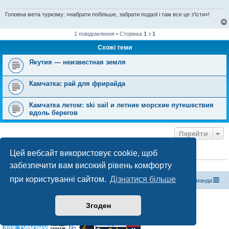
Головна мета туризму: «набрати побільше, забрати подалі і там все це з'їсти»!
1 повідомлення • Сторінка
1
з
1
Схожі теми
Якутия — неизвестная земля
Камчатка: рай для фрирайда
Камчатка летом: ski sail и летние морские путешествия
вдоль берегов
Перейти
Цей вебсайт використовує cookie, щоб
ХТО ЗАРАЗ ОНЛАЙН
забезпечити вам високий рівень комфорту
Зараз переглядають цей форум:
ClaudeBot [бот ШІ]
і 0 гостей
при користуванні сайтом.
Дізнатися більше
Магазин спорядження
Туристичний форум «Рюкзак»
Команда
Працює на phpBB® Forum Software © phpBB Limited
Згоден
Конфіденційність
|
Умови