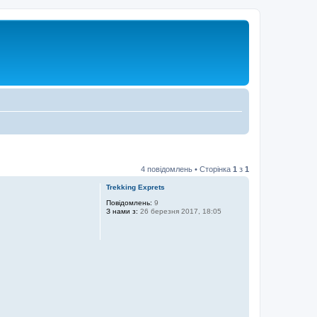
4 повідомлень • Сторінка
1
з
1
Trekking Exprets
Повідомлень:
9
З нами з:
26 березня 2017, 18:05