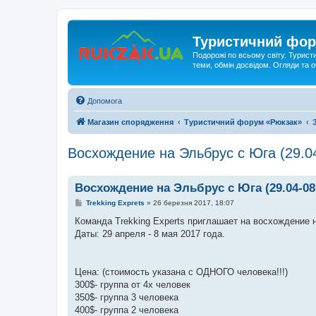
Туристичний фор
Подорожі по всьому світу. Турист
теми, обмін досвідом. Огляди та
Допомога
Магазин спорядження
Туристичний форум «Рюкзак»
Восхождение на Эльбрус с Юга (29.04
Восхождение на Эльбрус с Юга (29.04-08.
П
Trekking Exprets
»
26 березня 2017, 18:07
о
в
Команда Тrekking Experts приглашает на восхождение н
і
Даты: 29 апреля - 8 мая 2017 года.
д
о
м
л
е
Цена: (стоимость указана с ОДНОГО человека!!!)
н
300$- группа от 4х человек
н
я
350$- группа 3 человека
400$- группа 2 человека