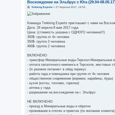
Восхождение на Эльбрус с Юга (29.04-08.05.17
П
Trekking Exprets
»
27 березня 2017, 14:53
о
в
і
д
о
Команда Тrekking Experts приглашает с нами на Восхож
м
Дата: 29 апреля-8 мая 2017 года
л
е
Цена: (стоимость указана с ОДНОГО человека!!!)
н
300$- группа от 4х человек
н
я
350$- группа 3 человека
400$- группа 2 человека
ВКЛЮЧЕНО:
- трансфер Минеральные воды-Терскол-Минеральные 
- оплата палаточного кемпинга в Терсколе, местовых с
- 2х разовое питание+ в обед перекус.
- работа гида и помощника при группе от 4х человек
- общественное снаряжение (веревки, карабины, буры)
- кухня (котлы, топливо, горелки)
- аптека у гида
- разрешение на восхождение на г. Эльбрус
НЕ ВКЛЮЧЕНО:
- проезд в Минеральные воды и обратно
- проживание в отелях и приютах (по желанию клиента)