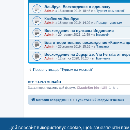
я
Эльбрус. Восхождение в одиночку
Admin
»
16 жовтня 2019, 18:45
» в
Туризм на московії
Казбек vs Эльбрус
Admin
»
18 серпня 2019, 14:02
» в
Поради туристам
Восхождение на вулканы Индонезии
Admin
»
20 травня 2021, 12:59
» в
Індонезія
Благотворительное восхождение «Килимандж
Admin
»
23 жовтня 2019, 15:26
» в
Танзанія
Восхождение на Zugspitze. Via Ferrata от пер
Admin
»
12 квітня 2020, 18:28
» в
Німеччина
Повернутись до “Туризм на московії”
ХТО ЗАРАЗ ОНЛАЙН
Зараз переглядають цей форум:
ClaudeBot [бот ШІ]
і 1 гість
Магазин спорядження
Туристичний форум «Рюкзак»
Цей вебсайт використовує cookie, щоб забезпечити вам