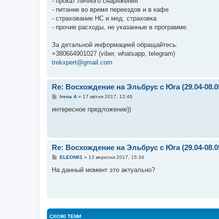
- прокат личного снаряжения
- питание во время переездов и в кафе
- страхование НС и мед. страховка
- прочие расходы, не указанные в программе.
За детальной информацией обращайтесь:
+380664901027 (viber, whatsapp, telegram)
trekxpert@gmail.com
Re: Восхождение на Эльбрус с Юга (29.04-08.0
П
Irena A
»
17 квітня 2017, 12:46
о
в
интересное предложение))
і
д
о
м
л
е
Re: Восхождение на Эльбрус с Юга (29.04-08.0
н
н
П
ELEON01
»
13 вересня 2017, 15:34
я
о
в
На данный момент это актуально?
і
д
о
м
л
е
н
н
СХОЖІ ТЕМИ