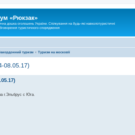
ум «Рюкзак»
ична дошка оголошень України. Спілкування на будь-які навколотуристичні
 обговорення туристичного спорядження
Закордонний туризм
Туризм на московії
-08.05.17)
05.17)
а г.Эльбрус с Юга.