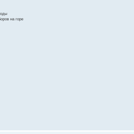
воды
боров на горе