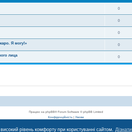
0
0
0
аро. Я могу!»
0
вого лица
0
Працює на phpBB® Forum Software © phpBB Limited
Конфіденційність
|
Умови
 високий рівень комфорту при користуванні сайтом.
Дізнати