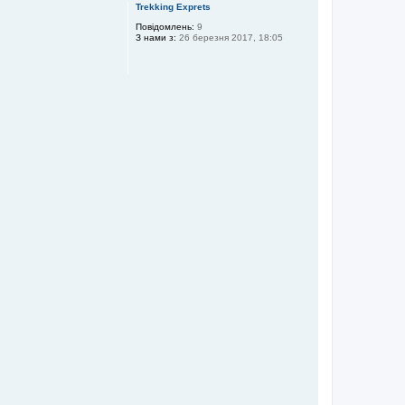
г
Trekking Exprets
о
р
Повідомлень:
9
З нами з:
26 березня 2017, 18:05
и