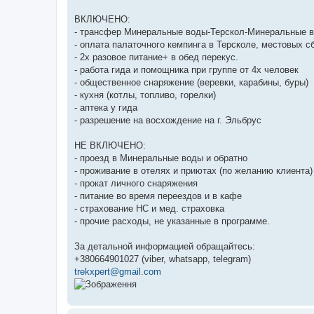
ВКЛЮЧЕНО:
- трансфер Минеральные воды-Терскол-Минеральные 
- оплата палаточного кемпинга в Терсколе, местовых с
- 2х разовое питание+ в обед перекус.
- работа гида и помощника при группе от 4х человек
- общественное снаряжение (веревки, карабины, буры)
- кухня (котлы, топливо, горелки)
- аптека у гида
- разрешение на восхождение на г. Эльбрус
НЕ ВКЛЮЧЕНО:
- проезд в Минеральные воды и обратно
- проживание в отелях и приютах (по желанию клиента)
- прокат личного снаряжения
- питание во время переездов и в кафе
- страхование НС и мед. страховка
- прочие расходы, не указанные в программе.
За детальной информацией обращайтесь:
+380664901027 (viber, whatsapp, telegram)
trekxpert@gmail.com