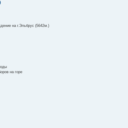
)
дение на г.Эльбрус (5642м.)
воды
боров на горе