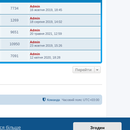
р
и
Admin
7734
16 жовтня 2019, 18:45
Admin
1269
18 серпня 2019, 14:02
Admin
9651
20 травня 2021, 12:59
Admin
10950
23 жовтня 2019, 15:26
Admin
7091
12 квітня 2020, 18:28
Перейти
Команда
Часовий пояс
UTC+03:00
ся більше
Згоден