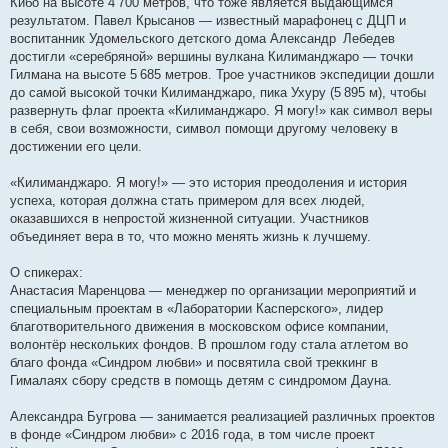
Кибо на высоте 4 700 метров, что тоже является выдающимся
результатом. Павел Крысанов — известный марафонец с ДЦП и
воспитанник Удомельского детского дома Александр Лебедев
достигли «серебряной» вершины вулкана Килиманджаро — точки
Гилмана на высоте 5 685 метров. Трое участников экспедиции дошли
до самой высокой точки Килиманджаро, пика Ухуру (5 895 м), чтобы
развернуть флаг проекта «Килиманджаро. Я могу!» как символ веры
в себя, свои возможности, символ помощи другому человеку в
достижении его цели.
«Килиманджаро. Я могу!» — это история преодоления и история
успеха, которая должна стать примером для всех людей,
оказавшихся в непростой жизненной ситуации. Участников
объединяет вера в то, что можно менять жизнь к лучшему.
О спикерах:
Анастасия Маренцова — менеджер по организации мероприятий и
специальным проектам в «Лаборатории Касперского», лидер
благотворительного движения в московском офисе компании,
волонтёр нескольких фондов. В прошлом году стала атлетом во
благо фонда «Синдром любви» и посвятила свой треккинг в
Гималаях сбору средств в помощь детям с синдромом Дауна.
Александра Бугрова — занимается реализацией различных проектов
в фонде «Синдром любви» с 2016 года, в том числе проект