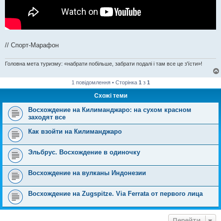
// Спорт-Марафон
Головна мета туризму: «набрати побільше, забрати подалі і там все це з'їсти»!
1 повідомлення • Сторінка
1
з
1
Схожі теми
Восхождение на Килиманджаро: на сухом красном
заходят все
Как взойти на Килиманджаро
Эльбрус. Восхождение в одиночку
Восхождение на вулканы Индонезии
Восхождение на Zugspitze. Via Ferrata от первого лица
Перейти