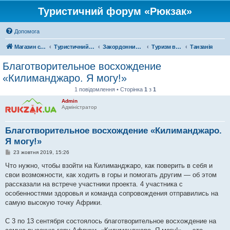
Туристичний форум «Рюкзак»
Допомога
Магазин спорядження
Туристичний форум «Рюкзак»
Закордонний туризм
Туризм в Африці
Танзанія
Благотворительное восхождение
«Килиманджаро. Я могу!»
1 повідомлення • Сторінка
1
з
1
Admin
Адміністратор
Благотворительное восхождение «Килиманджаро.
Я могу!»
П
23 жовтня 2019, 15:26
о
в
Что нужно, чтобы взойти на Килиманджаро, как поверить в себя и
і
свои возможности, как ходить в горы и помогать другим — об этом
д
о
рассказали на встрече участники проекта. 4 участника с
м
особенностями здоровья и команда сопровождения отправились на
л
е
самую высокую точку Африки.
н
н
я
С 3 по 13 сентября состоялось благотворительное восхождение на