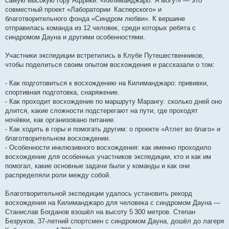
самую высокую гору Африки. «Килиманджаро. Я могу!» — это
совместный проект «Лаборатории Касперского» и
благотворительного фонда «Синдром любви». К вершине
отправилась команда из 12 человек, среди которых ребята с
синдромом Дауна и другими особенностями.
Участники экспедиции встретились в Клубе Путешественников,
чтобы поделиться своим опытом восхождения и рассказали о том:
- Как подготовиться к восхождению на Килиманджаро: прививки,
спортивная подготовка, снаряжение.
- Как проходит восхождение по маршруту Марангу: сколько дней оно
длится, какие сложности подстерегают на пути, где проходят
ночёвки, как организовано питание.
- Как ходить в горы и помогать другим: о проекте «Атлет во благо» и
благотворительном восхождении.
- Особенности инклюзивного восхождения: как именно проходило
восхождение для особенных участников экспедиции, кто и как им
помогал, какие основные задачи были у команды и как они
распределяли роли между собой.
Благотворительной экспедиции удалось установить рекорд
восхождения на Килиманджаро для человека с синдромом Дауна —
Станислав Богданов взошёл на высоту 5 300 метров. Степан
Безруков, 37-летний спортсмен с синдромом Дауна, дошёл до лагеря