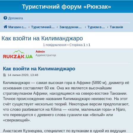
Туристичний форум «Рюкзак»
Допомога
Магазин спорядження
Туристичний форум «Рюкзак»
Закордонний туризм
Туризм в Африці
Танзанія
Как взойти на Килиманджаро
1 повідомлення • Сторінка
1
з
1
Admin
Адміністратор
Как взойти на Килиманджаро
П
14 липня 2020, 13:46
о
в
Килиманджаро — самая высокая гора в Африке (5890 м), диаметр её
і
основания составляет 60 км. Она же является высочайшим
д
о
стратовулканом Африки, находящимся на северо-востоке Танзании.
м
Точное происхождение названия Килиманджаро неизвестно. На этот
л
е
счёт существует несколько теорий. Некоторые версии предполагают,
н
что слово разбивается на Kilima — «холм, маленькая гора» и Njaro,
н
я
что переводится с древнего слова суахили как «белый» или
«сверкающий».
Анастасия Кузнецова, специалист по вулканам в одной из ведущих