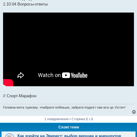
1:10:04 Вопросы-ответы
// Спорт-Марафон
Головна мета туризму: «набрати побільше, забрати подалі і там все це з'їсти»!
1 повідомлення • Сторінка
1
з
1
Схожі теми
Как взойти на Эверест: выбор вершин и маршрутов