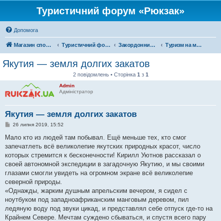
Туристичний форум «Рюкзак»
Допомога
Магазин спорядження
Туристичний форум «Рюкзак»
Закордонний туризм
Туризм на московії
Якутия — земля долгих закатов
2 повідомлень • Сторінка
1
з
1
Admin
Адміністратор
Якутия — земля долгих закатов
П
26 липня 2019, 15:52
о
в
Мало кто из людей там побывал. Ещё меньше тех, кто смог
і
запечатлеть всё великолепие якутских природных красот, число
д
о
которых стремится к бесконечности! Кирилл Уютнов рассказал о
м
своей автономной экспедиции в загадочную Якутию, и мы своими
л
е
глазами смогли увидеть на огромном экране всё великолепие
н
северной природы.
н
я
«Однажды, жарким душным апрельским вечером, я сидел с
ноутбуком под западноафриканским манговым деревом, пил
ледяную воду под звуки цикад, и представлял себе отпуск где-то на
Крайнем Севере. Мечтам суждено сбываться, и спустя всего пару