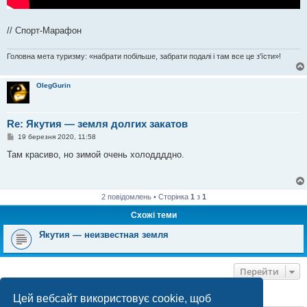
// Спорт-Марафон
Головна мета туризму: «набрати побільше, забрати подалі і там все це з'їсти»!
OlegGurin
Re: Якутия — земля долгих закатов
П
19 березня 2020, 11:58
о
в
Там красиво, но зимой очень холоддддно.
і
д
о
м
л
2 повідомлень • Сторінка
1
з
1
е
н
Схожі теми
н
я
Якутия — неизвестная земля
Перейти
Цей вебсайт використовує cookie, щоб
ХТО ЗАРАЗ ОНЛАЙН