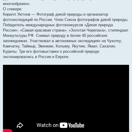
многообразен».
О спикере:
Кирилл Уютнов — Фотограф дикой природы и организатор
фотоэкспедиций по России. Член Союза фотографов дикой природы.
Победитель международных фотоконкурсов «Дикая природа
России», «Самая красивая страна», «Золотая Черепаха», стипендиат
Минкультуры РФ. Снимал природу в более 40 российских
заповедниках. Участвовал в автономных экспедициях на Чукотку,
Камчатку, Таймыр, Эвенкию, Колыму, Якутию, Ямал, Сахалин,
Курилы. Три его фотовыставки о российской природе
экспонировались в России и Европе.