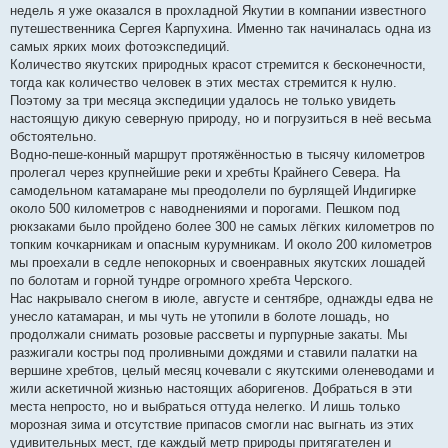
недель я уже оказался в прохладной Якутии в компании известного
путешественника Сергея Карпухина. Именно так начиналась одна из
самых ярких моих фотоэкспедиций.
Количество якутских природных красот стремится к бесконечности,
тогда как количество человек в этих местах стремится к нулю.
Поэтому за три месяца экспедиции удалось не только увидеть
настоящую дикую северную природу, но и погрузиться в неё весьма
обстоятельно.
Водно-пеше-конный маршрут протяжённостью в тысячу километров
пролегал через крупнейшие реки и хребты Крайнего Севера. На
самодельном катамаране мы преодолели по бурлящей Индигирке
около 500 километров с наводнениями и порогами. Пешком под
рюкзаками было пройдено более 300 не самых лёгких километров по
топким кочкарникам и опасным курумникам. И около 200 километров
мы проехали в седле непокорных и своенравных якутских лошадей
по болотам и горной тундре огромного хребта Черского.
Нас накрывало снегом в июле, августе и сентябре, однажды едва не
унесло катамаран, и мы чуть не утопили в болоте лошадь, но
продолжали снимать розовые рассветы и пурпурные закаты. Мы
разжигали костры под проливными дождями и ставили палатки на
вершине хребтов, целый месяц кочевали с якутскими оленеводами и
жили аскетичной жизнью настоящих аборигенов. Добраться в эти
места непросто, но и выбраться оттуда нелегко. И лишь только
морозная зима и отсутствие припасов смогли нас выгнать из этих
удивительных мест, где каждый метр природы притягателен и