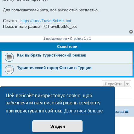
Для пользователей бота, все абсолютно бесплатно.
Ссылка -
https://t.me/TravelBotMe_bot
Поиск в телеграмме - @TravelBotMe_bot
1 повідомлення • Сторінка
1
з
1
Схожі теми
Как выбрать туристический рюкзак
Туристический город Фетхие в Турции
Перейти
Цей вебсайт використовує cookie, щоб
ХТО ЗАРАЗ ОНЛАЙН
забезпечити вам високий рівень комфорту
Зараз переглядають цей форум:
ClaudeBot [бот ШІ]
і 1 гість
при користуванні сайтом.
Дізнатися більше
Магазин спорядження
Туристичний форум «Рюкзак»
Команда
Працює на phpBB® Forum Software © phpBB Limited
Згоден
Конфіденційність
|
Умови