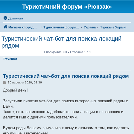
Туристичний форум «Рюкзак»
Допомога
Магазин спорядження
Туристичний форум «Рюкзак»
Україна
Туризм в Україні
Туристический чат-бот для поиска локаций
рядом
1 повідомлення • Сторінка
1
з
1
TravelBot
Туристический чат-бот для поиска локаций рядом
П
15 вересня 2020, 08:36
о
в
Добрый день!
і
д
о
Запустили пилотно чат-бот для поиска интересных локаций рядом с
м
Вами.
л
е
Также, есть возможность добавлять свои локации в справочник и
н
делится ими с другими пользователями.
н
я
Будем рады Вашему вниманию к нему и отзывам о том, как сделать
его лучше и интереснее!