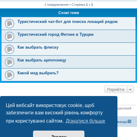
1 повідомлення • Сторінка
1
з
1
Схожі теми
Туристический чат-бот для поиска локаций рядом
Туристический город Фетхие в Турции
Как выбрать флиску
Как выбрать щепочницу
Какой мед выбрать?
Перейти
ХТО ЗАРАЗ ОНЛАЙН
Цей вебсайт використовує cookie, щоб
Зараз переглядають цей форум:
ClaudeBot [бот ШІ]
,
Яндекс.Поиск [пошуковий
забезпечити вам високий рівень комфорту
бот]
і 2 гостей
при користуванні сайтом.
Дізнатися більше
Магазин спорядження
Туристичний форум «Рюкзак»
Команда
Працює на phpBB® Forum Software © phpBB Limited
Згоден