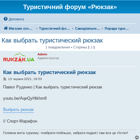
Туристичний форум «Рюкзак»
Допомога
Магазин спорядження
Туристичний форум «Рюкзак»
Самодіяльний туризм
Поради туристам
Как выбрать туристический рюкзак
1 повідомлення • Сторінка
1
з
1
Admin
Адміністратор
Как выбрать туристический рюкзак
П
13 червня 2021, 19:53
о
в
Павел Руденко | Как выбрать туристический рюкзак
і
д
о
youtu.be/AqeQyHtkhm8
м
л
е
Выбрать рюкзак
н
н
я
// Спорт-Марафон
Головна мета туризму: «набрати побільше, забрати подалі і там все це з'їсти»!