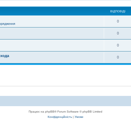
ВІДПОВІДІ
0
порядження
0
0
охода
0
Працює на phpBB® Forum Software © phpBB Limited
Конфіденційність
|
Умови