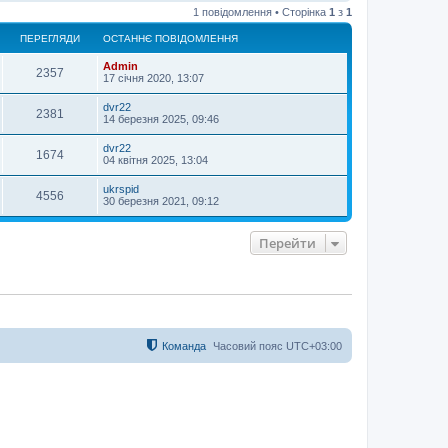
о
1 повідомлення • Сторінка
1
з
1
г
о
ПЕРЕГЛЯДИ
ОСТАННЄ ПОВІДОМЛЕННЯ
р
и
Admin
2357
17 січня 2020, 13:07
dvr22
2381
14 березня 2025, 09:46
dvr22
1674
04 квітня 2025, 13:04
ukrspid
4556
30 березня 2021, 09:12
Перейти
Команда
Часовий пояс
UTC+03:00