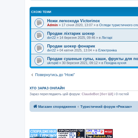
СХОЖІ ТЕМИ
Ножи легкохода Victorinox
Admin
»
17 січня 2020, 13:07
» в
Огляди туристичного с
Продам ліхтарик шокер
dvr22
»
14 березня 2025, 09:46
» в
Ліхтарі
Продам шокер фонарик
dvr22
»
04 квітня 2025, 13:04
» в
Електроніка
Продам сушеные супы, каши, фрукты для п
ukrspid
»
30 березня 2021, 09:12
» в
Похідна кухня
Повернутись до “Ножі”
ХТО ЗАРАЗ ОНЛАЙН
Зараз переглядають цей форум:
ClaudeBot [бот ШІ]
і 0 гостей
Магазин спорядження
Туристичний форум «Рюкзак»