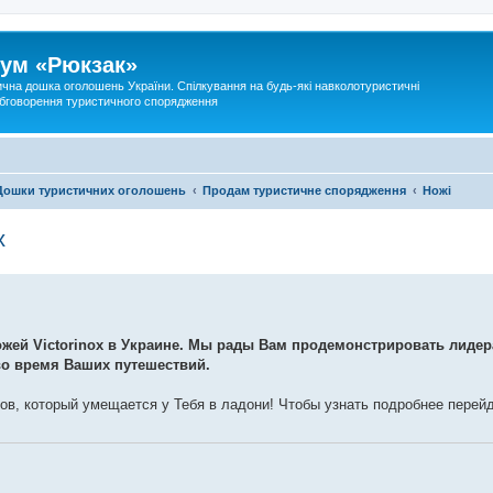
ум «Рюкзак»
ична дошка оголошень України. Спілкування на будь-які навколотуристичні
 обговорення туристичного спорядження
Дошки туристичних оголошень
Продам туристичне спорядження
Ножі
x
жей Victorinox в Украине. Мы рады Вам продемонстрировать лидер
во время Ваших путешествий.
в, который умещается у Тебя в ладони! Чтобы узнать подробнее перей