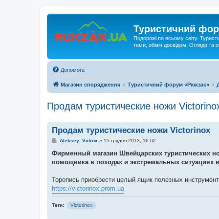
Туристичний фор
Подорожі по всьому світу. Турист
теми, обмін досвідом. Огляди та
Допомога
Магазин спорядження
Туристичний форум «Рюкзак»
Продам туристические ножи Victorino
Продам туристические ножи Victorinox
П
Aleksey_Vctrnx
»
15 грудня 2013, 16:02
о
в
Фирменный магазин Швейцарских туристических но
і
помощника в походах и экстремальных ситуациях 
д
о
м
Торопись приобрести целый ящик полезных инструменто
л
е
https://victorinox.prom.ua
н
н
я
Теги:
Victorinox