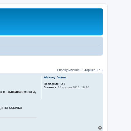
1 повідомлення • Сторінка
1
з
1
Aleksey_Vctrnx
Повідомлень:
1
З нами з:
14 грудня 2013, 19:16
а в выживаемости,
ди по ссылке
Д