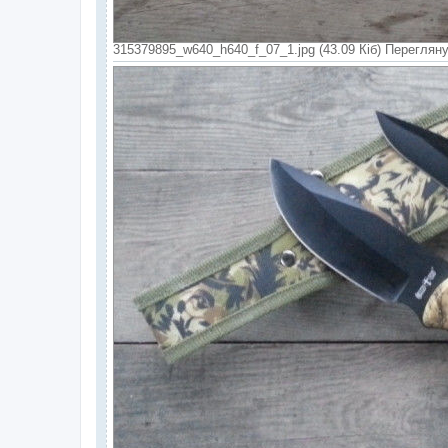
315379895_w640_h640_f_07_1.jpg (43.09 Кіб) Перегляну