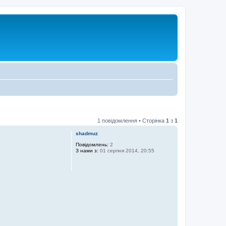
1 повідомлення • Сторінка
1
з
1
shadmuz
Повідомлень:
2
З нами з:
01 серпня 2014, 20:55