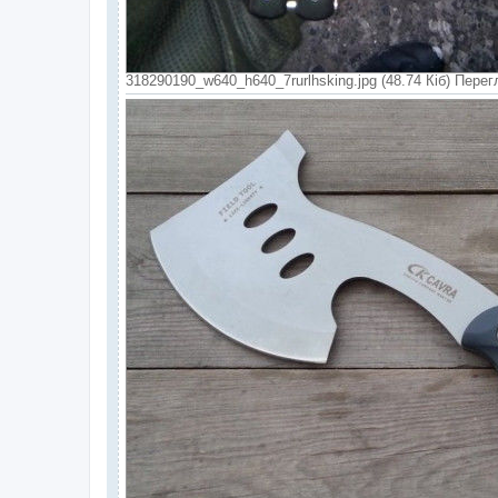
318290190_w640_h640_7rurlhsking.jpg (48.74 Кіб) Перег