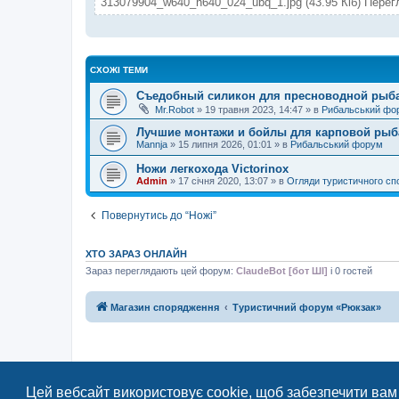
313079904_w640_h640_024_ubq_1.jpg (43.95 Кіб) Перег
СХОЖІ ТЕМИ
Съедобный силикон для пресноводной рыба
Mr.Robot
»
19 травня 2023, 14:47
» в
Рибальський фо
Лучшие монтажи и бойлы для карповой рыб
Mannja
»
15 липня 2026, 01:01
» в
Рибальський форум
Ножи легкохода Victorinox
Admin
»
17 січня 2020, 13:07
» в
Огляди туристичного с
Повернутись до “Ножі”
ХТО ЗАРАЗ ОНЛАЙН
Зараз переглядають цей форум:
ClaudeBot [бот ШІ]
і 0 гостей
Магазин спорядження
Туристичний форум «Рюкзак»
Цей вебсайт використовує cookie, щоб забезпечити вам