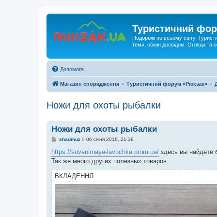
Туристичний фор
Подорожі по всьому світу. Турист
теми, обмін досвідом. Огляди та
Допомога
Магазин спорядження
Туристичний форум «Рюкзак»
Ножи для охоты рыбалки
Ножи для охоты рыбалки
П
shadmuz
»
06 січня 2016, 21:38
о
в
https://suvenirnaya-lavochka.prom.ua/
здесь вы найдете 
і
Так же много других полезных товаров.
д
о
м
ВКЛАДЕННЯ
л
е
н
н
я