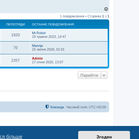
Д
о
1 повідомлення • Сторінка
1
з
1
г
о
ПЕРЕГЛЯДИ
ОСТАННЄ ПОВІДОМЛЕННЯ
р
и
Mr.Robot
1920
19 травня 2023, 14:47
Mannja
70
15 липня 2026, 01:01
Admin
2357
17 січня 2020, 13:07
Перейти
Команда
Часовий пояс
UTC+03:00
ся більше
Згоден