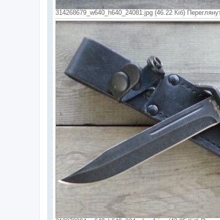
314268679_w640_h640_24081.jpg (46.22 Кіб) Переглянут