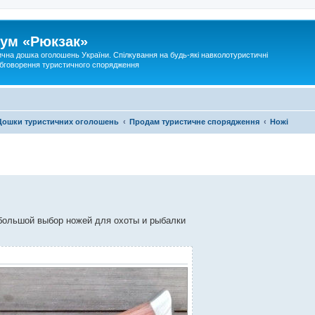
ум «Рюкзак»
ична дошка оголошень України. Спілкування на будь-які навколотуристичні
 обговорення туристичного спорядження
Дошки туристичних оголошень
Продам туристичне спорядження
Ножі
большой выбор ножей для охоты и рыбалки