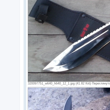
320097751_w640_h640_12_1.jpg (41.82 Кіб) Переглянуто