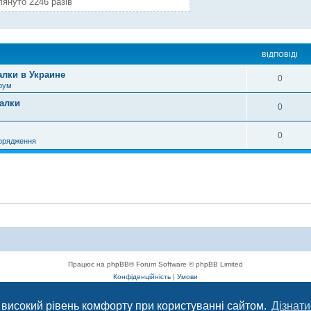
лянуто 2246 разів
ВІДПОВІДІ
лки в Украине
0
рум
алки
0
0
порядження
Працює на phpBB® Forum Software © phpBB Limited
Конфіденційність
|
Умови
 високий рівень комфорту при користуванні сайтом.
Дізнати