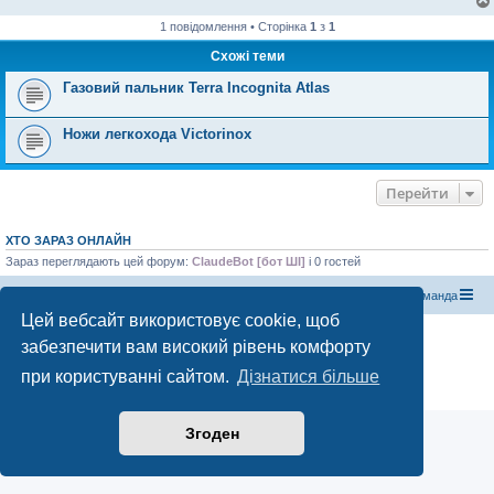
1 повідомлення • Сторінка
1
з
1
Схожі теми
Газовий пальник Terra Incognita Atlas
Ножи легкохода Victorinox
Перейти
ХТО ЗАРАЗ ОНЛАЙН
Зараз переглядають цей форум:
ClaudeBot [бот ШІ]
і 0 гостей
Магазин спорядження
Туристичний форум «Рюкзак»
Команда
Цей вебсайт використовує cookie, щоб
Працює на phpBB® Forum Software © phpBB Limited
забезпечити вам високий рівень комфорту
Конфіденційність
|
Умови
при користуванні сайтом.
Дізнатися більше
Згоден