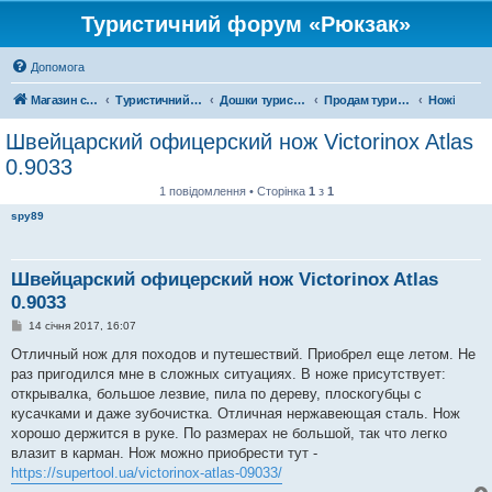
Туристичний форум «Рюкзак»
Допомога
Магазин спорядження
Туристичний форум «Рюкзак»
Дошки туристичних оголошень
Продам туристичне спорядження
Ножі
Швейцарский офицерский нож Victorinox Atlas
0.9033
1 повідомлення • Сторінка
1
з
1
spy89
Швейцарский офицерский нож Victorinox Atlas
0.9033
П
14 січня 2017, 16:07
о
в
Отличный нож для походов и путешествий. Приобрел еще летом. Не
і
раз пригодился мне в сложных ситуациях. В ноже присутствует:
д
о
открывалка, большое лезвие, пила по дереву, плоскогубцы с
м
кусачками и даже зубочистка. Отличная нержавеющая сталь. Нож
л
е
хорошо держится в руке. По размерах не большой, так что легко
н
влазит в карман. Нож можно приобрести тут -
н
я
https://supertool.ua/victorinox-atlas-09033/