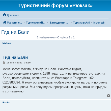
Туристичний форум «Рюкзак»
Допомога
Магазин спорядження
Туристичний форум «Рюкзак»
Закордонний туризм
Туризм в Азії
Індонезія
Гид на Бали
3 повідомлень • Сторінка
1
з
1
Mahma
Гид на Бали
П
18 січня 2021, 03:16
о
в
Меня зовут Махма, я живу на Бали. Работаю гидом,
і
русскоговорящим гидом с 1998 года. Если вы планируете отдых на
д
о
Бали, пожалуйста, напишите мне: Wahtsapp и Telegram: +62
м
8123983594. Я могу организовать любые экскурсии на Бали по очень
л
е
разумным ценам. Мы обсуждаем программы и цены, пока не придем
н
к соглашению.
н
я
Radio