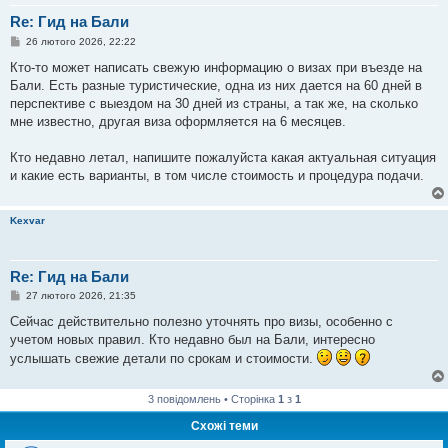
Re: Гид на Бали
П
26 лютого 2026, 22:22
о
в
Кто-то может написать свежую информацию о визах при въезде на
і
Бали. Есть разные туристические, одна из них дается на 60 дней в
д
о
перспективе с выездом на 30 дней из страны, а так же, на сколько
м
мне известно, другая виза оформляется на 6 месяцев.
л
е
н
Кто недавно летал, напишите пожалуйста какая актуальная ситуация
н
я
и какие есть варианты, в том числе стоимость и процедура подачи.
Kexvar
Re: Гид на Бали
П
27 лютого 2026, 21:35
о
в
Сейчас действительно полезно уточнять про визы, особенно с
і
учетом новых правил. Кто недавно был на Бали, интересно
д
о
услышать свежие детали по срокам и стоимости.
м
л
е
3 повідомлень • Сторінка
1
з
1
н
н
Схожі теми
я