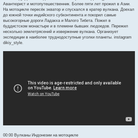
Авантюрист и мотопутешественник. Более пяти лет прожил в Азии.
На мотоцикле пересёк экватор и спускался в кратер вулкана. Доехал
до южной точки индийского субконтинента и покорил самые
высокогорные дороги Ладакха и Малого Тибета. Пожил в
буддистском монастыре и в племени бывших людоедов. Пережил
несколько землетрясений и извержение вулкана. Организует
экспедиции в наиболее труднодоступные уголки планеты. instagram
dikiy_style.
00:00​ Вулканы Индонезии на мотоцикле