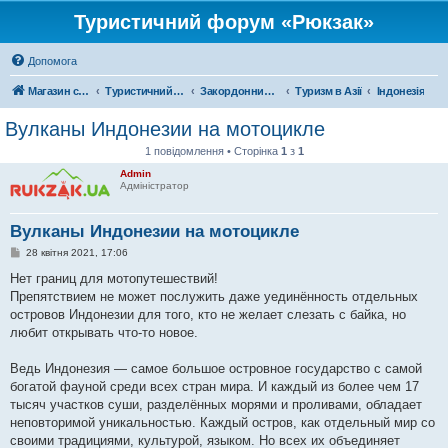
Туристичний форум «Рюкзак»
Допомога
Магазин спорядження
Туристичний форум «Рюкзак»
Закордонний туризм
Туризм в Азії
Індонезія
Вулканы Индонезии на мотоцикле
1 повідомлення • Сторінка
1
з
1
Admin
Адміністратор
Вулканы Индонезии на мотоцикле
П
28 квітня 2021, 17:06
о
в
Нет границ для мотопутешествий!
і
Препятствием не может послужить даже уединённость отдельных
д
о
островов Индонезии для того, кто не желает слезать с байка, но
м
любит открывать что-то новое.
л
е
н
Ведь Индонезия — самое большое островное государство с самой
н
я
богатой фауной среди всех стран мира. И каждый из более чем 17
тысяч участков суши, разделённых морями и проливами, обладает
неповторимой уникальностью. Каждый остров, как отдельный мир со
своими традициями, культурой, языком. Но всех их объединяет