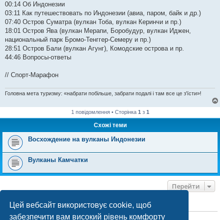
00:14​ Об Индонезии
03:11​ Как путешествовать по Индонезии (авиа, паром, байк и др.)
07:40​ Остров Суматра (вулкан Тоба, вулкан Керинчи и пр.)
18:01​ Остров Ява (вулкан Мерапи, Боробудур, вулкан Иджен,
национальный парк Бромо-Тенггер-Семеру и пр.)
28:51​ Остров Бали (вулкан Агунг), Комодские острова и пр.
44:46​ Вопросы-ответы
// Спорт-Марафон
Головна мета туризму: «набрати побільше, забрати подалі і там все це з'їсти»!
1 повідомлення • Сторінка
1
з
1
Схожі теми
Восхождение на вулканы Индонезии
Вулканы Камчатки
Перейти
Цей вебсайт використовує cookie, щоб
ХТО ЗАРАЗ ОНЛАЙН
забезпечити вам високий рівень комфорту
Зараз переглядають цей форум:
ClaudeBot [бот ШІ]
і 0 гостей