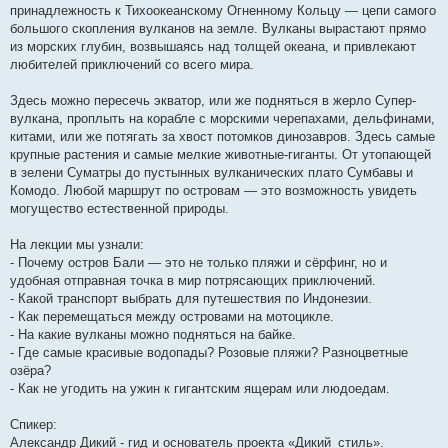
принадлежность к Тихоокеанскому Огненному Кольцу — цепи самого
большого скопления вулканов на земле. Вулканы вырастают прямо
из морских глубин, возвышаясь над толщей океана, и привлекают
любителей приключений со всего мира.
Здесь можно пересечь экватор, или же подняться в жерло Супер-
вулкана, проплыть на корабле с морскими черепахами, дельфинами,
китами, или же потягать за хвост потомков динозавров. Здесь самые
крупные растения и самые мелкие животные-гиганты. От утопающей
в зелени Суматры до пустынных вулканических плато Сумбавы и
Комодо. Любой маршрут по островам — это возможность увидеть
могущество естественной природы.
На лекции мы узнали:
- Почему остров Бали — это не только пляжи и сёрфинг, но и
удобная отправная точка в мир потрясающих приключений.
- Какой транспорт выбрать для путешествия по Индонезии.
- Как перемещаться между островами на мотоцикле.
- На какие вулканы можно подняться на байке.
- Где самые красивые водопады? Розовые пляжи? Разноцветные
озёра?
- Как не угодить на ужин к гигантским ящерам или людоедам.
Спикер:
Александр Дикий - гид и основатель проекта «Дикий_стиль».