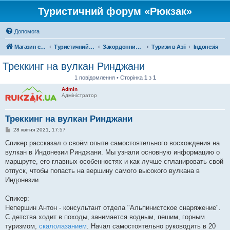
Туристичний форум «Рюкзак»
Допомога
Магазин спорядження
Туристичний форум «Рюкзак»
Закордонний туризм
Туризм в Азії
Індонезія
Треккинг на вулкан Ринджани
1 повідомлення • Сторінка
1
з
1
Admin
Адміністратор
Треккинг на вулкан Ринджани
П
28 квітня 2021, 17:57
о
в
Спикер рассказал о своём опыте самостоятельного восхождения на
і
вулкан в Индонезии Ринджани. Мы узнали основную информацию о
д
о
маршруте, его главных особенностях и как лучше спланировать свой
м
отпуск, чтобы попасть на вершину самого высокого вулкана в
л
е
Индонезии.
н
н
я
Спикер:
Непершин Антон - консультант отдела "Альпинистское снаряжение".
С детства ходит в походы, занимается водным, пешим, горным
туризмом,
скалолазанием
. Начал самостоятельно руководить в 20