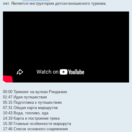
лет. Является инструктором детско-юношеского туризма.
00:00​ Треккинг на вулкан Ринджани
01:47​ Идея путешествия
05:15​ Подготовка к путешествию
07:31​ Общая карта маршрутов
10:43​ Вода, топливо, еда
14:19​ Карта и построение трека
15:30​ Главные особенности маршрута
17:46​ Список основного снаряжения