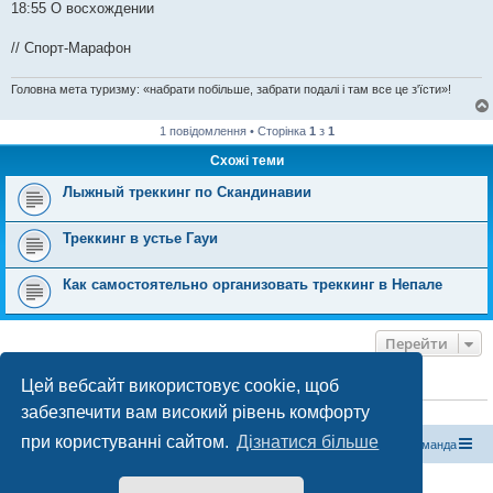
18:55​ О восхождении
// Спорт-Марафон
Головна мета туризму: «набрати побільше, забрати подалі і там все це з'їсти»!
1 повідомлення • Сторінка
1
з
1
Схожі теми
Лыжный треккинг по Скандинавии
Треккинг в устье Гауи
Как самостоятельно организовать треккинг в Непале
Перейти
Цей вебсайт використовує cookie, щоб
ХТО ЗАРАЗ ОНЛАЙН
забезпечити вам високий рівень комфорту
Зараз переглядають цей форум:
ClaudeBot [бот ШІ]
і 1 гість
при користуванні сайтом.
Дізнатися більше
Магазин спорядження
Туристичний форум «Рюкзак»
Команда
Працює на phpBB® Forum Software © phpBB Limited