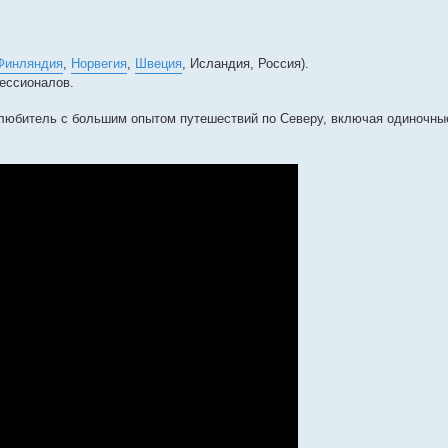
Финляндия
,
Норвегия
,
Швеция
, Исландия, Россия).
ессионалов.
-любитель с большим опытом путешествий по Северу, включая одиночн