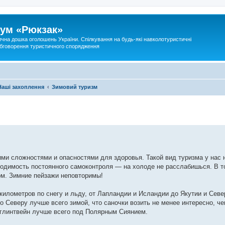
ум «Рюкзак»
ична дошка оголошень України. Спілкування на будь-які навколотуристичні
 обговорення туристичного спорядження
Наші захоплення
Зимовий туризм
ими сложностями и опасностями для здоровья. Такой вид туризма у нас 
бходимость постоянного самоконтроля — на холоде не расслабишься. В т
м. Зимние пейзажи неповторимы!
километров по снегу и льду, от Лапландии и Исландии до Якутии и Сев
о Северу лучше всего зимой, что саночки возить не менее интересно, че
 глинтвейн лучше всего под Полярным Сиянием.