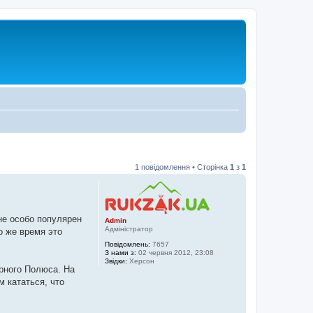
1 повідомлення • Сторінка
1
з
1
не особо популярен
Admin
Адміністратор
о же время это
Повідомлень:
7657
З нами з:
02 червня 2012, 23:08
Звідки:
Херсон
ерного Полюса. На
м кататься, что