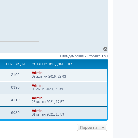
Д
о
1 повідомлення • Сторінка
1
з
1
г
о
ПЕРЕГЛЯДИ
ОСТАННЄ ПОВІДОМЛЕННЯ
р
и
Admin
2192
02 жовтня 2019, 22:03
Admin
6396
09 січня 2020, 09:39
Admin
4119
28 квітня 2021, 17:57
Admin
6089
01 квітня 2021, 13:59
Перейти