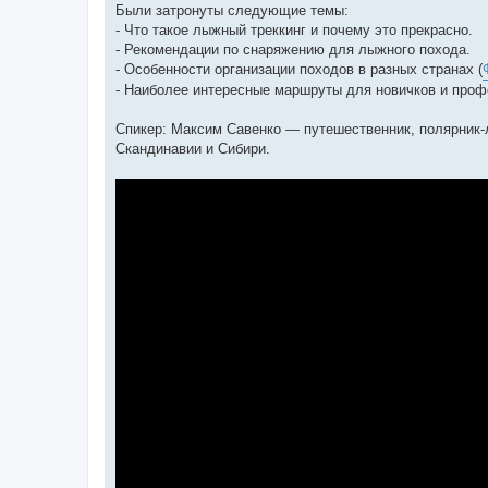
Были затронуты следующие темы:
- Что такое лыжный треккинг и почему это прекрасно.
- Рекомендации по снаряжению для лыжного похода.
- Особенности организации походов в разных странах (
- Наиболее интересные маршруты для новичков и проф
Спикер: Максим Савенко — путешественник, полярник
Скандинавии и Сибири.