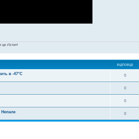
 це з'їсти»!
ВІДПОВІДІ
ить в -47°C
0
0
0
в Непале
0