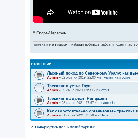
// Спорт-Марафон
Головна мета туризму: «набрати побільше, забрати подалі і там все
СХОЖІ ТЕМИ
Лыжный поход по Северному Уралу: как выж
Admin
»
02 жовтня 2019, 22:03
» в
Туризм на московії
Треккинг в устье Гауи
Admin
»
09 січня 2020, 09:39
» в
Латвія
Треккинг на вулкан Ринджани
Admin
»
28 квітня 2021, 17:57
» в
Індонезія
Как самостоятельно организовать треккинг 
Admin
»
01 квітня 2021, 13:59
» в
Непал
Повернутись до “Зимовий туризм”