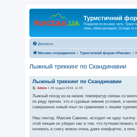
Туристичний фор
Подорожі по всьому світу. Турист
теми, обмін досвідом. Огляди та
Допомога
Магазин спорядження
Туристичний форум «Рюкзак»
Лыжный треккинг по Скандинавии
Лыжный треккинг по Скандинавии
П
Admin
»
29 грудня 2019, 11:05
о
в
Лыжный поход из-за низких температур связан со мног
і
по ряду причин: это и суровые зимние условия, и нео
д
о
совершенно новый опыт по сравнению с пешим туризмо
м
л
е
Наш лектор, Максим Савенко, исходил не одну тысячу 
н
этой лекции он убедил нас в том, что путешествовать п
н
я
ночевать в снегу можно очень даже комфортно, а пить