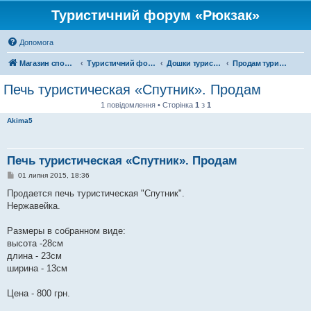
Туристичний форум «Рюкзак»
Допомога
Магазин спорядження
Туристичний форум «Рюкзак»
Дошки туристичних оголошень
Продам туристичне спорядження
Печь туристическая «Спутник». Продам
1 повідомлення • Сторінка
1
з
1
Akima5
Печь туристическая «Спутник». Продам
П
01 липня 2015, 18:36
о
в
Продается печь туристическая "Спутник".
і
Нержавейка.
д
о
м
Размеры в собранном виде:
л
е
высота -28см
н
длина - 23см
н
я
ширина - 13см
Цена - 800 грн.