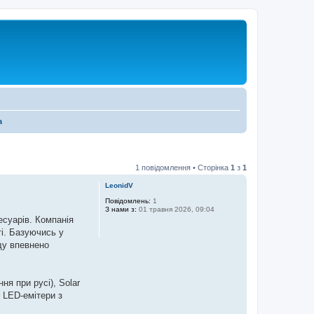
а
1 повідомлення • Сторінка
1
з
1
LeonidV
Повідомлень:
1
З нами з:
01 травня 2026, 09:04
суарів. Компанія
ті. Базуючись у
ду впевнено
я при русі), Solar
r LED-емітери з