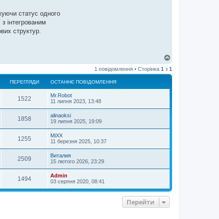
жуючи статус одного
 з інтегрованим
ових структур.
Д
о
1 повідомлення • Сторінка
1
з
1
г
о
ПЕРЕГЛЯДИ
ОСТАННЄ ПОВІДОМЛЕННЯ
р
и
Mr.Robot
1522
11 липня 2023, 13:48
alinaoksi
1858
19 липня 2025, 19:09
MiXX
1255
11 березня 2025, 10:37
Виталия
2509
15 лютого 2026, 23:29
Admin
1494
03 серпня 2020, 08:41
Перейти