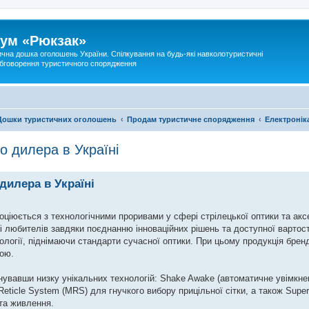
ум «Рюкзак»
ична дошка оголошень України. Спілкування на будь-які навколотуристичні
 обговорення туристичного спорядження
Дошки туристичних оголошень
Продам туристичне спорядження
Електронік
го дилера в Україні
дилера в Україні
іюється з технологічними проривами у сфері стрілецької оптики та аксе
і любителів завдяки поєднанню інноваційних рішень та доступної вартос
ології, піднімаючи стандарти сучасної оптики. При цьому продукція брен
ною.
нувавши низку унікальних технологій: Shake Awake (автоматичне увімкненн
i Reticle System (MRS) для гнучкого вибору прицільної сітки, а також Supe
та живлення.