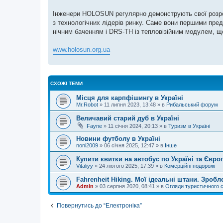
Інженери HOLOSUN регулярно демонструють свої розроб
з технологічних лідерів ринку. Саме вони першими пре
нічним баченням і DRS-TH із тепловізійним модулем, що
www.holosun.org.ua
СХОЖІ ТЕМИ
Місця для карпфішингу в Україні
Mr.Robot
»
11 липня 2023, 13:48
» в
Рибальський форум
Величавий старий дуб в Україні
Fayne
»
11 січня 2024, 20:13
» в
Туризм в Україні
Новини футболу в Україні
noni2009
»
06 січня 2025, 12:47
» в
Інше
Купити квитки на автобус по Україні та Євро
Vitaliyy
»
24 лютого 2025, 17:39
» в
Комерційні подорожі
Fahrenheit Hiking. Мої ідеальні штани. Зробле
Admin
»
03 серпня 2020, 08:41
» в
Огляди туристичного 
Повернутись до “Електроніка”