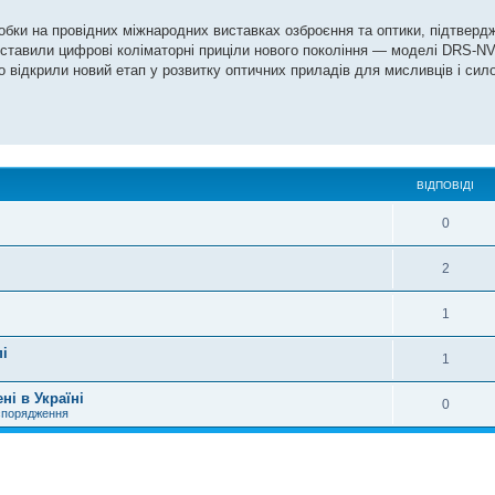
ки на провідних міжнародних виставках озброєння та оптики, підтверд
дставили цифрові коліматорні приціли нового покоління — моделі DRS-NV
 відкрили новий етап у розвитку оптичних приладів для мисливців і сил
ВІДПОВІДІ
0
2
1
пі
1
ні в Україні
0
спорядження