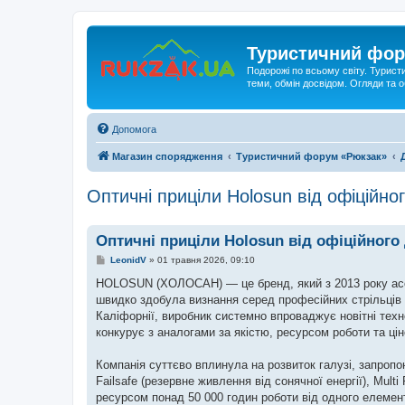
Туристичний фор
Подорожі по всьому світу. Турист
теми, обмін досвідом. Огляди та
Допомога
Магазин спорядження
Туристичний форум «Рюкзак»
Оптичні приціли Holosun від офіційно
Оптичні приціли Holosun від офіційного 
П
LeonidV
»
01 травня 2026, 09:10
о
в
HOLOSUN (ХОЛОСАН) — це бренд, який з 2013 року асоц
і
швидко здобула визнання серед професійних стрільців 
д
о
Каліфорнії, виробник системно впроваджує новітні техн
м
конкурує з аналогами за якістю, ресурсом роботи та ці
л
е
н
Компанія суттєво вплинула на розвиток галузі, запропо
н
я
Failsafe (резервне живлення від сонячної енергії), Mult
ресурсом понад 50 000 годин роботи від одного елемен