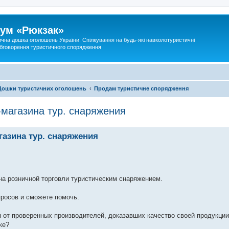
ум «Рюкзак»
ична дошка оголошень України. Спілкування на будь-які навколотуристичні
 обговорення туристичного спорядження
Дошки туристичних оголошень
Продам туристичне спорядження
-магазина тур. снаряжения
газина тур. снаряжения
на розничной торговли туристическим снаряжением.
просов и сможете помочь.
я от проверенных производителей, доказавших качество своей продукции
ке?