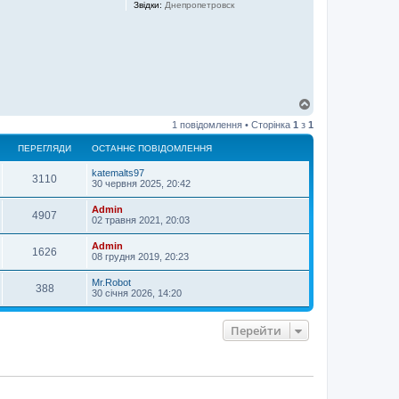
Звідки:
Днепропетровск
Д
о
1 повідомлення • Сторінка
1
з
1
г
о
ПЕРЕГЛЯДИ
ОСТАННЄ ПОВІДОМЛЕННЯ
р
и
katemalts97
3110
30 червня 2025, 20:42
Admin
4907
02 травня 2021, 20:03
Admin
1626
08 грудня 2019, 20:23
Mr.Robot
388
30 січня 2026, 14:20
Перейти