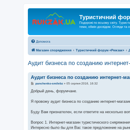
Туристичний фор
Подорожі по всьому світу. Турист
теми, обмін досвідом. Огляди та
Допомога
Магазин спорядження
Туристичний форум «Рюкзак»
Аудит бизнеса по созданию интернет
Аудит бизнеса по созданию интернет-ма
П
panchenko-smilebz
»
05 серпня 2016, 16:32
о
в
Добрый день, форумчане.
і
д
о
Я провожу аудит бизнеса по созданию интернет-магази
м
л
е
Буду Вам признателен, если ответите на несколько во
н
н
я
Вопрос 1. Интернет-магазин туристического сняряжени
Интересно было бы для Вас такое предложение на рын