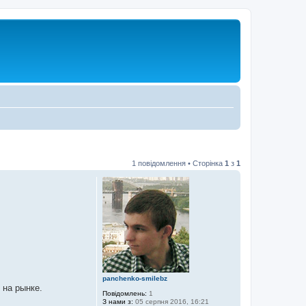
1 повідомлення • Сторінка
1
з
1
panchenko-smilebz
 на рынке.
Повідомлень:
1
З нами з:
05 серпня 2016, 16:21