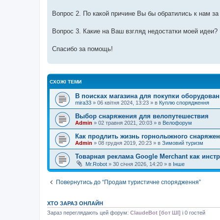
Вопрос 2. По какой причине Вы бы обратились к нам за 
Вопрос 3. Какие на Ваш взгляд недостатки моей идеи?
Спасибо за помощь!
СХОЖІ ТЕМИ
В поисках магазина для покупки оборудова
mira33
»
06 квітня 2024, 13:23
» в
Куплю спорядження
Выбор снаряжения для велопутешествия
Admin
»
02 травня 2021, 20:03
» в
Велофорум
Как продлить жизнь горнолыжного снаряжен
Admin
»
08 грудня 2019, 20:23
» в
Зимовий туризм
Товарная реклама Google Merchant как инст
Mr.Robot
»
30 січня 2026, 14:20
» в
Інше
Повернутись до “Продам туристичне спорядження”
ХТО ЗАРАЗ ОНЛАЙН
Зараз переглядають цей форум:
ClaudeBot [бот ШІ]
і 0 гостей