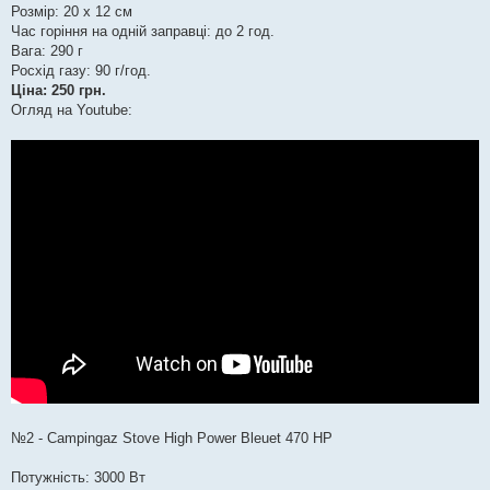
Розмір: 20 х 12 см
Час горіння на одній заправці: до 2 год.
Вага: 290 г
Росхід газу: 90 г/год.
Ціна: 250 грн.
Огляд на Youtube:
№2 - Campingaz Stove High Power Bleuet 470 HP
Потужність: 3000 Вт