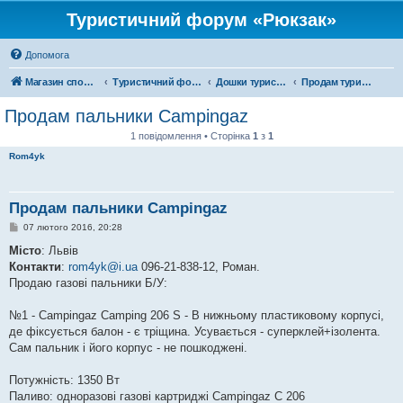
Туристичний форум «Рюкзак»
Допомога
Магазин спорядження
Туристичний форум «Рюкзак»
Дошки туристичних оголошень
Продам туристичне спорядження
Продам пальники Campingaz
1 повідомлення • Сторінка
1
з
1
Rom4yk
Продам пальники Campingaz
П
07 лютого 2016, 20:28
о
в
Місто
: Львів
і
Контакти
:
rom4yk@i.ua
096-21-838-12, Роман.
д
о
Продаю газові пальники Б/У:
м
л
е
№1 - Campingaz Camping 206 S - В нижньому пластиковому корпусі,
н
де фіксується балон - є тріщина. Усувається - суперклей+ізолента.
н
я
Сам пальник і його корпус - не пошкоджені.
Потужність: 1350 Вт
Паливо: одноразові газові картриджі Campingaz С 206