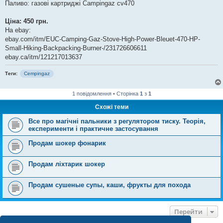
Паливо: газові картриджі Campingaz cv470
Ціна: 450 грн.
На ebay:
ebay.com/itm/EUC-Camping-Gaz-Stove-High-Power-Bleuet-470-HP-
Small-Hiking-Backpacking-Burner-/231726606611
ebay.ca/itm/121217013637
Теги:
Cempingaz
1 повідомлення • Сторінка
1
з
1
Схожі теми
Все про магічні пальники з регулятором тиску. Теорія,
експерименти і практичне застосування
Продам шокер фонарик
Продам ліхтарик шокер
Продам сушеные супы, каши, фрукты для похода
Перейти