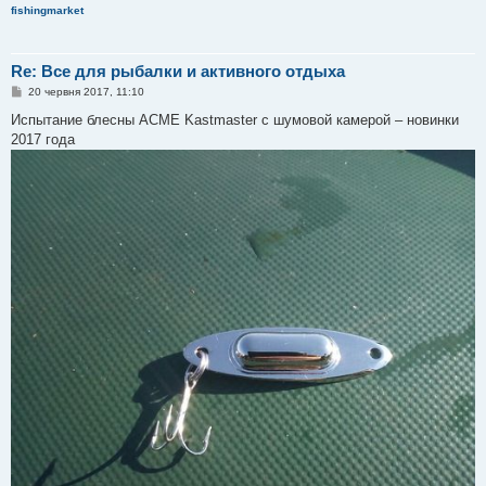
fishingmarket
Re: Все для рыбалки и активного отдыха
П
20 червня 2017, 11:10
о
в
Испытание блесны ACME Kastmaster с шумовой камерой – новинки
і
2017 года
д
о
м
л
е
н
н
я