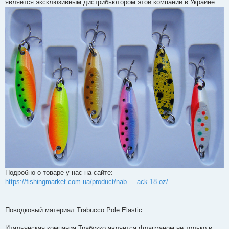
е
является эксклюзивным дистрибьютором этой компании в Украине.
н
н
я
Подробно о товаре у нас на сайте:
https://fishingmarket.com.ua/product/nab ... ack-18-oz/
Поводковый материал Trabucco Pole Elastic
Итальянская компания Трабукко является флагманом не только в