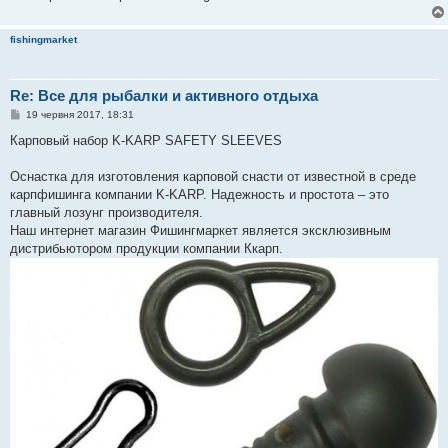
fishingmarket
Re: Все для рыбалки и активного отдыха
П
19 червня 2017, 18:31
о
в
Карповый набор K-KARP SAFETY SLEEVES
і
д
о
Оснастка для изготовления карповой снасти от известной в среде
м
карпфишинга компании K-KARP. Надежность и простота – это
л
е
главный лозунг производителя.
н
Наш интернет магазин Фишингмаркет является эксклюзивным
н
я
дистрибьютором продукции компании Ккарп.