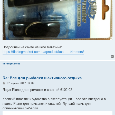
Подробней на сайте нашего магазина:
https://fishingmarket.com.ua/product/kus ... -trimmers/
fishingmarket
Re: Все для рыбалки и активного отдыха
П
27 червня 2017, 12:02
о
в
Ящик Plano для приманок и снастей 6102-02
і
д
о
Крепкий пластик и удобство в эксплуатации – все это внедрено в
м
ящике Plano для приманок и снастей. Лучший ящик для
л
е
спиннинговой рыбалки.
н
н