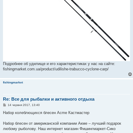
Подробнее об удилище и его характеристиках у нас на сайте:
fishingmarket.com.ua/product/udilishe-trabucco-cyclone-carp/
fishingmarket
Re: Все для рыбалки и активного отдыха
П
14 червня 2017, 13:40
о
в
Набор колеблющихся блесен Acme Кастмастер
і
д
о
Набор блесен от американской компании Акме – лучший подарок
м
любому рыболову. Наш интернет магазин Фишингмаркет-Сико
л