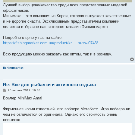
Лучший выбор цена/качество среди всех представленных моделей
оффсетников.
Минимакс – это компания из Кореи, которая выпускает качественные
и не дорогие снасти. Эксклюзивным представителем компании
является в Украине наш интернет магазин Фишингмаркет.
Подробно о цене у нас на сайте:
https://fishingmarket.com.ua/product/kr ... m-sw-0743/
Всю продукцию можно заказать как оптом, так и в розницу.
fishingmarket
Re: Все для рыбалки и активного отдыха
П
26 червня 2017, 16:38
о
в
Воблер MiniMax Amai
і
д
о
Фирменная копия известнейшего воблера Мегабасс. Игра воблера ни
м
чем не отличается от оригинала. Однако его стоимость очень
л
е
невысока.
н
н
я