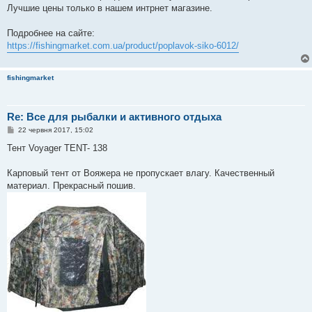
Лучшие цены только в нашем интрнет магазине.
Подробнее на сайте:
https://fishingmarket.com.ua/product/poplavok-siko-6012/
fishingmarket
Re: Все для рыбалки и активного отдыха
П
22 червня 2017, 15:02
о
в
Тент Voyager TENT- 138
і
д
о
Карповый тент от Вояжера не пропускает влагу. Качественный
м
материал. Прекрасный пошив.
л
е
н
н
я