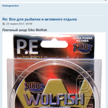
fishingmarket
Re: Все для рыбалки и активного отдыха
П
23 червня 2017, 09:59
о
в
Плетеный шнур Siko Wolfish
і
д
о
м
л
е
н
н
я