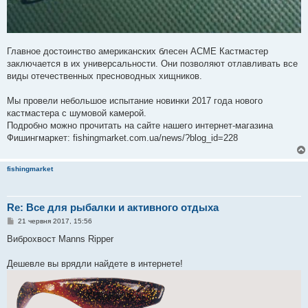
Главное достоинство американских блесен ACME Кастмастер
заключается в их универсальности. Они позволяют отлавливать все
виды отечественных пресноводных хищников.
Мы провели небольшое испытание новинки 2017 года нового
кастмастера с шумовой камерой.
Подробно можно прочитать на сайте нашего интернет-магазина
Фишингмаркет: fishingmarket.com.ua/news/?blog_id=228
fishingmarket
Re: Все для рыбалки и активного отдыха
П
21 червня 2017, 15:56
о
в
Виброхвост Manns Ripper
і
д
о
Дешевле вы врядли найдете в интернете!
м
л
е
н
н