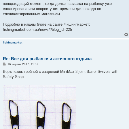
неподходящий момент, когда долгая вылазка на рыбалку уже
спланирована или попросту нет времени для похода по
специализированным магазинам.
Подробно в нашем блоге на сайте Фишингмаркет:
fishingmarket.com.ua/news/?blog_id=225
fishingmarket
Re: Все для рыбалки и активного отдыха
П
16 червня 2017, 11:57
о
в
Вертлюжок тройной с защелкой MiniMax 3-joint Barrel Swivels with
і
Safety Snap
д
о
м
л
е
н
н
я