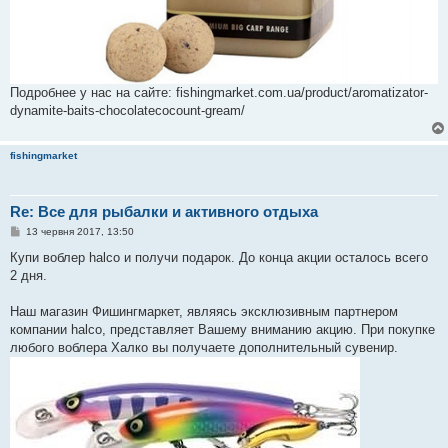
Подробнее у нас на сайте: fishingmarket.com.ua/product/aromatizator-
dynamite-baits-chocolatecocount-gream/
fishingmarket
Re: Все для рыбалки и активного отдыха
П
13 червня 2017, 13:50
о
в
Купи воблер halco и получи подарок. До конца акции осталось всего
і
2 дня.
д
о
м
Наш магазин Фишингмаркет, являясь эксклюзивным партнером
л
е
компании halco, представляет Вашему вниманию акцию. При покупке
н
любого воблера Халко вы получаете дополнительный сувенир.
н
я