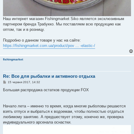
Наш интернет магазин Fishingmarket Siko является эксклюзивным
партнером бренда Трабукко. Мы поставляем всю продукцию как
оптом, так и в розницу.
Подробно о данном товаре у нас на сайте:
https://fishingmarket.com.ua/product/pov ... -elastic-/
fishingmarket
Re: Все для рыбалки и активного отдыха
П
15 червня 2017, 14:32
о
в
Большая распродажа остатков продукции FOX
і
д
о
м
Начало лета – именно то время, когда многие рыболовы решаются
л
е
взять отпуск и выбраться к водоемам, чтобы полностью отдаться
н
любимому занятию. А предшествует этому, конечно же, проверка
н
я
индивидуального арсенала оснастки.