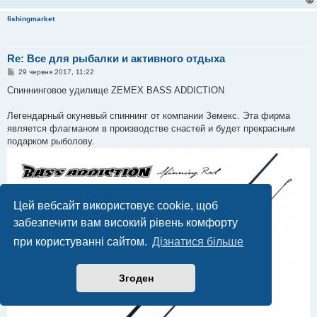
fishingmarket
Re: Все для рыбалки и активного отдыха
П
29 червня 2017, 11:22
о
в
Спиннинговое удилище ZEMEX BASS ADDICTION
і
д
о
Легендарный окуневый спиннинг от компании Земекс. Эта фирма
м
является флагманом в производстве снастей и будет прекрасным
л
е
подарком рыболову.
н
н
я
Цей вебсайт використовує cookie, щоб
забезпечити вам високий рівень комфорту
при користуванні сайтом.
Дізнатися більше
Згоден