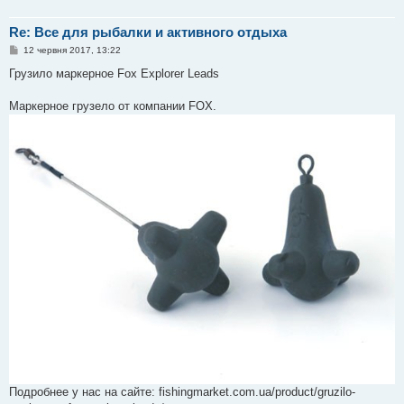
Re: Все для рыбалки и активного отдыха
П
12 червня 2017, 13:22
о
в
Грузило маркерное Fox Explorer Leads
і
д
о
Маркерное грузело от компании FOX.
м
л
е
н
н
я
Подробнее у нас на сайте: fishingmarket.com.ua/product/gruzilo-