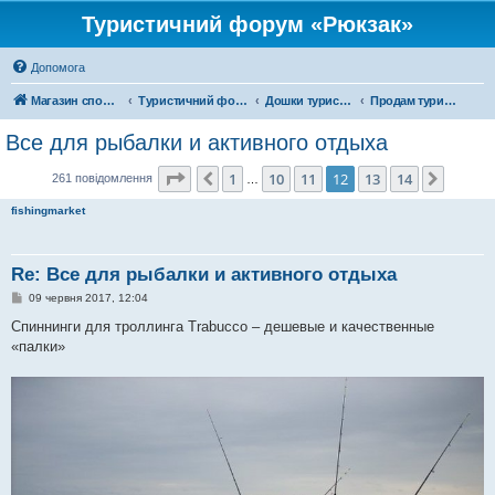
Туристичний форум «Рюкзак»
Допомога
Магазин спорядження
Туристичний форум «Рюкзак»
Дошки туристичних оголошень
Продам туристичне спорядження
Все для рыбалки и активного отдыха
Сторінка
12
з
14
1
10
11
12
13
14
Поперед.
Далі
261 повідомлення
…
fishingmarket
Re: Все для рыбалки и активного отдыха
П
09 червня 2017, 12:04
о
в
Спиннинги для троллинга Trabucco – дешевые и качественные
і
«палки»
д
о
м
л
е
н
н
я