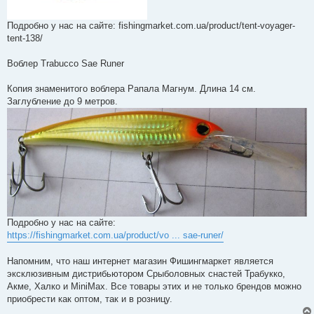
Подробно у нас на сайте: fishingmarket.com.ua/product/tent-voyager-
tent-138/
Воблер Trabucco Sae Runer
Копия знаменитого воблера Рапала Магнум. Длина 14 см.
Заглубление до 9 метров.
Подробно у нас на сайте:
https://fishingmarket.com.ua/product/vo ... sae-runer/
Напомним, что наш интернет магазин Фишингмаркет является
эксклюзивным дистрибьютором Срыболовных снастей Трабукко,
Акме, Халко и MiniMax. Все товары этих и не только брендов можно
приобрести как оптом, так и в розницу.