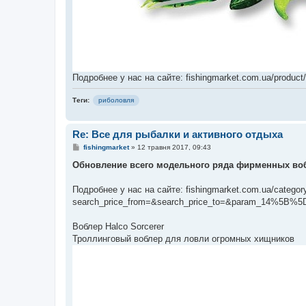
Подробнее у нас на сайте: fishingmarket.com.ua/product
Теги:
риболовля
Re: Все для рыбалки и активного отдыха
П
fishingmarket
»
12 травня 2017, 09:43
о
в
Обновление всего модельного ряда фирменных воб
і
д
о
Подробнее у нас на сайте: fishingmarket.com.ua/categor
м
search_price_from=&search_price_to=&param_14%5B%5
л
е
н
Воблер Halco Sorcerer
н
я
Троллинговый воблер для ловли огромных хищников