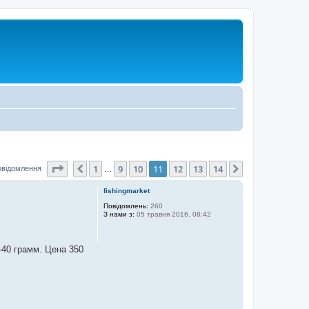
Сторінка
11
з
14
1
9
10
11
12
13
14
Поперед.
Далі
овідомлення
…
fishingmarket
Повідомлень:
260
З нами з:
05 травня 2016, 08:42
-40 грамм. Цена 350