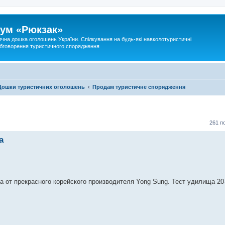
ум «Рюкзак»
ична дошка оголошень України. Спілкування на будь-які навколотуристичні
 обговорення туристичного спорядження
Дошки туристичних оголошень
Продам туристичне спорядження
261 п
а
 от прекрасного корейского производителя Yong Sung. Тест удилища 20