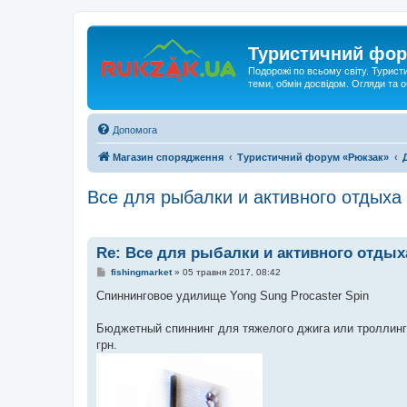
Туристичний фор
Подорожі по всьому світу. Турист
теми, обмін досвідом. Огляди та
Допомога
Магазин спорядження
Туристичний форум «Рюкзак»
Все для рыбалки и активного отдыха
Re: Все для рыбалки и активного отдых
П
fishingmarket
»
05 травня 2017, 08:42
о
в
Спиннинговое удилище Yong Sung Procaster Spin
і
д
о
Бюджетный спиннинг для тяжелого джига или троллинга
м
грн.
л
е
н
н
я