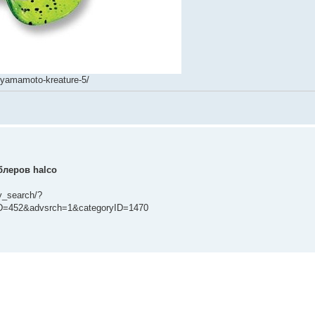
/yamamoto-kreature-5/
леров halco
y_search/?
D=452&advsrch=1&categoryID=1470