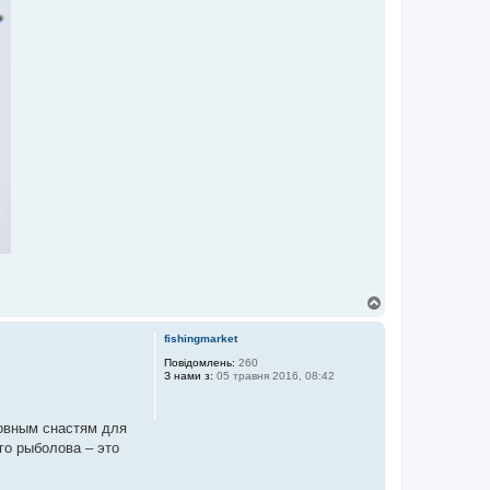
Д
о
г
fishingmarket
о
р
Повідомлень:
260
З нами з:
05 травня 2016, 08:42
и
овным снастям для
го рыболова – это