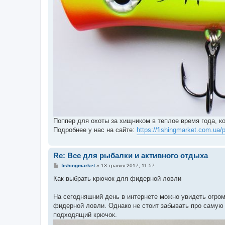
Поппер для охоты за хищником в теплое время года, к
Подробнее у нас на сайте:
https://fishingmarket.com.ua/p
Re: Все для рыбалки и активного отдыха
П
fishingmarket
»
13 травня 2017, 11:57
о
в
Как выбрать крючок для фидерной ловли
і
д
о
На сегодняшний день в интернете можно увидеть огр
м
фидерной ловли. Однако не стоит забывать про самую
л
е
подходящий крючок.
н