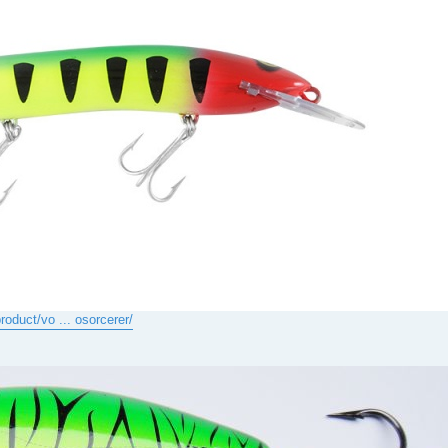
roduct/vo ... osorcerer/