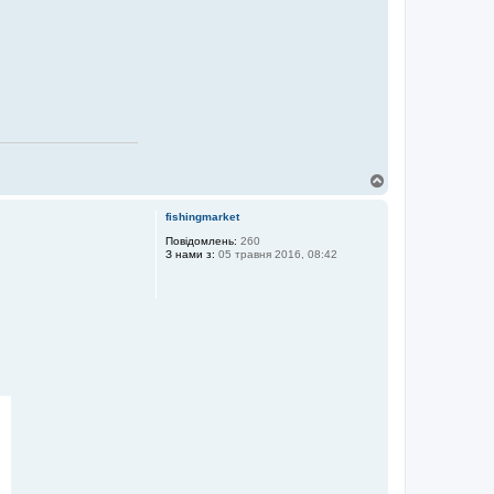
Д
о
г
fishingmarket
о
р
Повідомлень:
260
З нами з:
05 травня 2016, 08:42
и