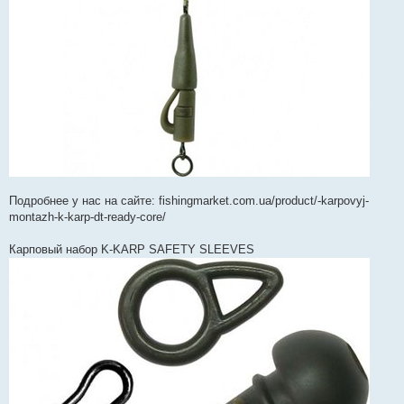
Подробнее у нас на сайте: fishingmarket.com.ua/product/-karpovyj-
montazh-k-karp-dt-ready-core/
Карповый набор K-KARP SAFETY SLEEVES