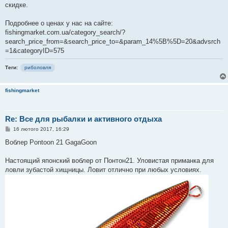
скидке.
Подробнее о ценах у нас на сайте:
fishingmarket.com.ua/category_search/?
search_price_from=&search_price_to=&param_14%5B%5D=20&advsrch
=1&categoryID=575
Теги:
риболовля
fishingmarket
Re: Все для рыбалки и активного отдыха
П
16 лютого 2017, 16:29
о
в
Воблер Pontoon 21 GagaGoon
і
д
о
Настоящий японский воблер от Понтон21. Уловистая приманка для
м
ловли зубастой хищницы. Ловит отлично при любых условиях.
л
е
н
н
я