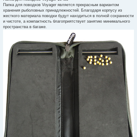
і
Папка для поводков Voyager является прекрасным вариантом
д
о
хранения рыболовных принадлежностей. Благодаря корпусу из
м
жесткого материала поводки будут находиться в полной сохранности
л
е
и чистоте, а компактность благоприятствует занятию минимального
н
пространства в багаже.
н
я