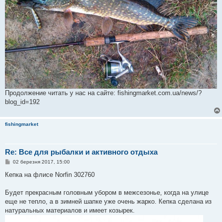
Продолжение читать у нас на сайте: fishingmarket.com.ua/news/?
blog_id=192
fishingmarket
Re: Все для рыбалки и активного отдыха
П
02 березня 2017, 15:00
о
в
Кепка на флисе Norfin 302760
і
д
о
Будет прекрасным головным убором в межсезонье, когда на улице
м
еще не тепло, а в зимней шапке уже очень жарко. Кепка сделана из
л
е
натуральных материалов и имеет козырек.
н
н