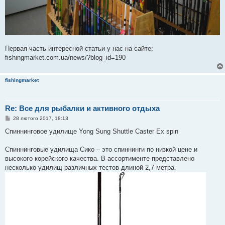
Первая часть интересной статьи у нас на сайте:
fishingmarket.com.ua/news/?blog_id=190
fishingmarket
Re: Все для рыбалки и активного отдыха
П
28 лютого 2017, 18:13
о
в
Спиннинговое удилище Yong Sung Shuttle Caster Ex spin
і
д
о
Спиннинговые удилища Сико – это спиннинги по низкой цене и
м
высокого корейского качества. В ассортименте представлено
л
е
несколько удилищ различных тестов длиной 2,7 метра.
н
н
я