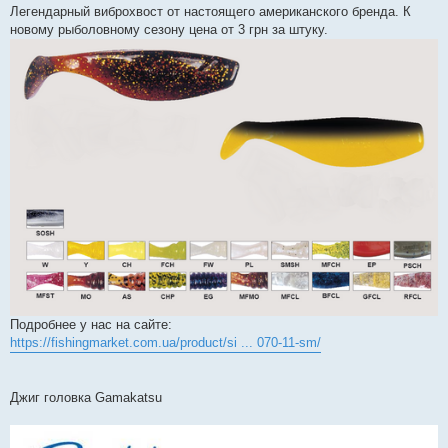
о
Легендарный виброхвост от настоящего американского бренда. К
м
новому рыболовному сезону цена от 3 грн за штуку.
л
е
н
н
я
Подробнее у нас на сайте:
https://fishingmarket.com.ua/product/si ... 070-11-sm/
Джиг головка Gamakatsu