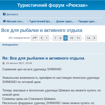
Туристичний форум «Рюкзак»
Допомога
Магазин спорядження
Туристичний форум «Рюкзак»
Дошки туристичних оголошень
Продам туристичне спорядження
Все для рыбалки и активного отдыха
Сторінка
9
з
14
1
7
8
9
10
11
14
Поперед.
Далі
261 повідомлення
…
…
fishingmarket
Re: Все для рыбалки и активного отдыха
П
15 лютого 2017, 23:34
о
в
Снижение цен на все удилища SHIMANO
і
д
о
Уникальная возможность приобрести настоящее японское удилище
м
SHIMANO по оптовой цене.
л
е
н
Теперь маховые и болонские удилища Шимано вы можете купить по
н
я
низкой цене.
Снижены цены на Спиннинги Шимано.
Несколько фидерных удилищ SHIMANO также можно купить по