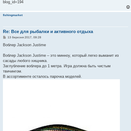
blog_id=194
fishingmarket
Re: Все для рыбалки и активного отдыха
П
13 березня 2017, 09:28
о
в
Воблер Jackson Justime
і
д
о
Воблер Jackson Justime – это минноу, который легко выманит из
м
сасады любого хищника.
л
е
Заглубление воблера до 1 метра. Игра должна быть чистым
н
твичингом.
н
я
В ассортименте осталось парочка моделей.