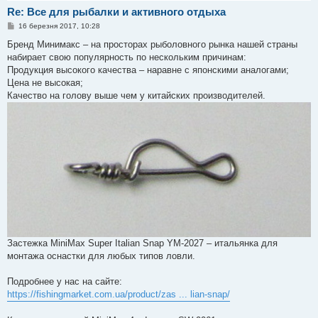
Re: Все для рыбалки и активного отдыха
П
16 березня 2017, 10:28
о
в
Бренд Минимакс – на просторах рыболовного рынка нашей страны
і
набирает свою популярность по нескольким причинам:
д
о
Продукция высокого качества – наравне с японскими аналогами;
м
Цена не высокая;
л
е
Качество на голову выше чем у китайских производителей.
н
н
я
Застежка MiniMax Super Italian Snap YM-2027 – итальянка для
монтажа оснастки для любых типов ловли.
Подробнее у нас на сайте:
https://fishingmarket.com.ua/product/zas ... lian-snap/