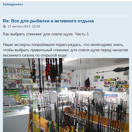
fishingmarket
Re: Все для рыбалки и активного отдыха
П
17 лютого 2017, 15:25
о
в
Как выбрать спиннинг для ловли щуки. Часть 1
і
д
о
Наши эксперты попробовали порассуждать, что необходимо знать,
м
чтобы выбрать правильный спиннинг для ловли щуки перед началом
л
е
весеннего сезона по открытой воде.
н
н
я