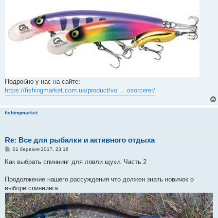
Подробно у нас на сайте:
https://fishingmarket.com.ua/product/vo ... osorcerer/
fishingmarket
Re: Все для рыбалки и активного отдыха
П
01 березня 2017, 23:16
о
в
Как выбрать спиннинг для ловли щуки. Часть 2
і
д
о
Продолжение нашего рассуждения что должен знать новичок о
м
выборе спиннинга.
л
е
н
н
я