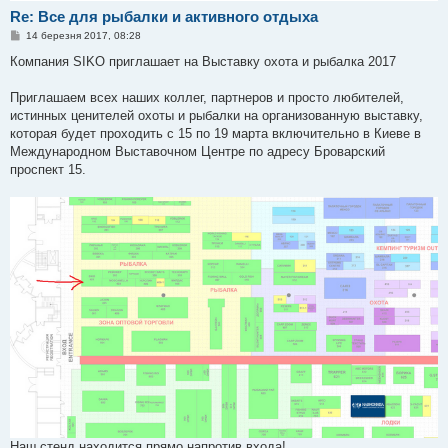
Re: Все для рыбалки и активного отдыха
П
14 березня 2017, 08:28
о
в
Компания SIKO приглашает на Выставку охота и рыбалка 2017
і
д
о
Приглашаем всех наших коллег, партнеров и просто любителей,
м
истинных ценителей охоты и рыбалки на организованную выставку,
л
е
которая будет проходить с 15 по 19 марта включительно в Киеве в
н
Международном Выставочном Центре по адресу Броварский
н
я
проспект 15.
Наш стенд находится прямо напротив входа!