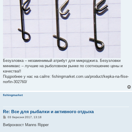
Безузловка – незаменимый атрибут для микроджига. Безузловки
минимакс – лучшие на рыболовном рынке по соотношению цены и
качества!!
Подробнее у нас на сайте: fishingmarket.com.ua/product/kepka-na-flise-
norfin-302760/
fishingmarket
Re: Все для рыбалки и активного отдыха
П
03 березня 2017, 13:18
о
в
Виброхвост Manns Ripper
і
д