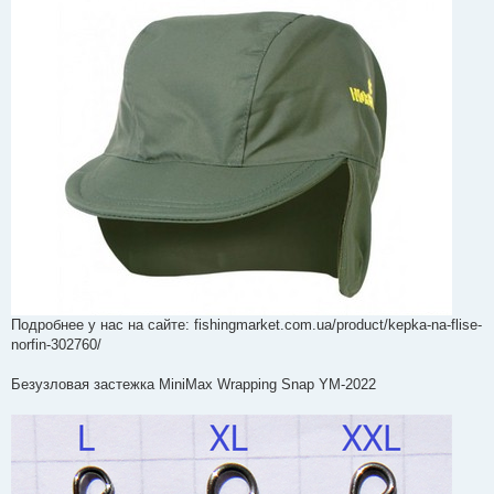
я
Подробнее у нас на сайте: fishingmarket.com.ua/product/kepka-na-flise-
norfin-302760/
Безузловая застежка MiniMax Wrapping Snap YM-2022