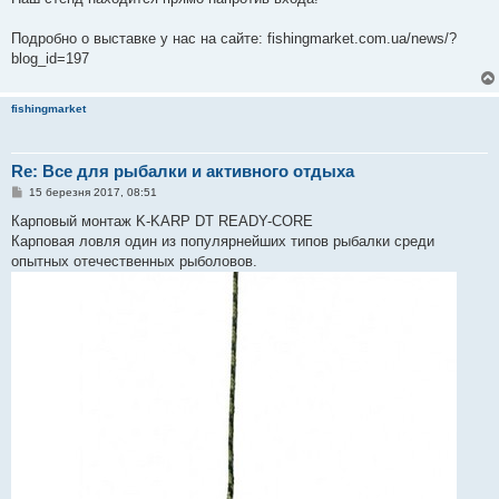
Подробно о выставке у нас на сайте: fishingmarket.com.ua/news/?
blog_id=197
fishingmarket
Re: Все для рыбалки и активного отдыха
П
15 березня 2017, 08:51
о
в
Карповый монтаж K-KARP DT READY-CORE
і
Карповая ловля один из популярнейших типов рыбалки среди
д
о
опытных отечественных рыболовов.
м
л
е
н
н
я