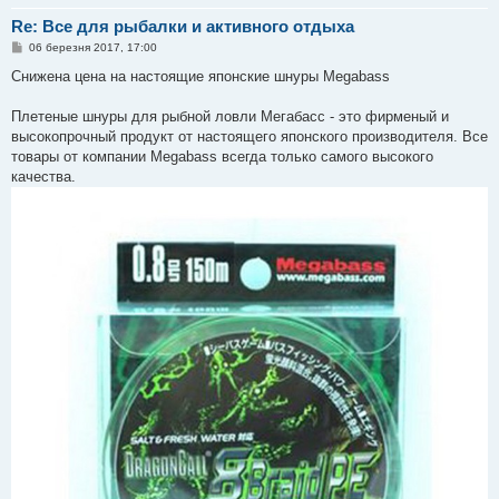
Re: Все для рыбалки и активного отдыха
П
06 березня 2017, 17:00
о
в
Снижена цена на настоящие японские шнуры Megabass
і
д
о
Плетеные шнуры для рыбной ловли Мегабасс - это фирменый и
м
высокопрочный продукт от настоящего японского производителя. Все
л
е
товары от компании Megabass всегда только самого высокого
н
качества.
н
я