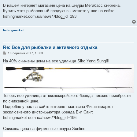
В нашем интернет магазине цена на шнуры Мегабасс снижена.
Купить этот рыболовный продукт вы можете у нас на сайте:
fishingmarket.com.ua/news/?blog_id=193
fishingmarket
Re: Все для рыбалки и активного отдыха
П
10 березня 2017, 10:03
о
в
На 40% снижены цены на все удилища Siko Yong Sung!!!
і
д
о
м
л
е
н
н
я
Теперь все удилища от южнокорейского бренда - можно приобрести
по сниженной цене.
Подробно у нас на сайте интернет магазина Фишингмаркет -
эксклюзивного дистрибьютора бренда Енг Санг:
fishingmarket.com.ua/news/?blog_id=196
Снижена цена на фирменные шнуры Sunline