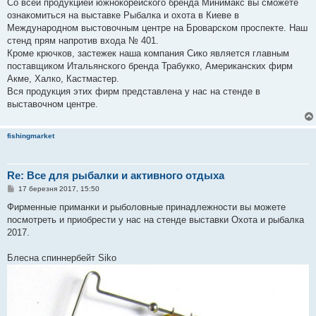
Со всей продукцией южнокорейского бренда Минимакс вы сможете
ознакомиться на выставке Рыбалка и охота в Киеве в
Международном выстовочным центре на Броварском проспекте. Наш
стенд прям напротив входа № 401.
Кроме крючков, застежек наша компания Сико является главным
поставщиком Итальянского бренда Трабукко, Американских фирм
Акме, Халко, Кастмастер.
Вся продукция этих фирм представлена у нас на стенде в
выставочном центре.
fishingmarket
Re: Все для рыбалки и активного отдыха
П
17 березня 2017, 15:50
о
в
Фирменные приманки и рыболовные принадлежности вы можете
і
посмотреть и приобрести у нас на стенде выставки Охота и рыбалка
д
о
2017.
м
л
е
Блесна спиннербейт Siko
н
н
я