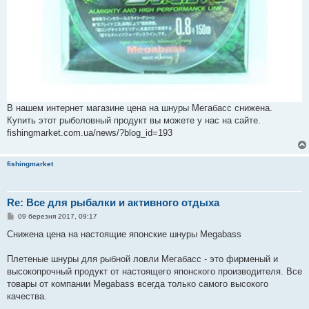
В нашем интернет магазине цена на шнуры Мегабасс снижена.
Купить этот рыболовный продукт вы можете у нас на сайте.
fishingmarket.com.ua/news/?blog_id=193
fishingmarket
Re: Все для рыбалки и активного отдыха
П
09 березня 2017, 09:17
о
в
Снижена цена на настоящие японские шнуры Megabass
і
д
о
Плетеные шнуры для рыбной ловли Мегабасс - это фирменый и
м
высокопрочный продукт от настоящего японского производителя. Все
л
е
товары от компании Megabass всегда только самого высокого
н
качества.
н
я