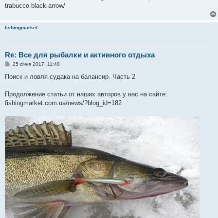
trabucco-black-arrow/
fishingmarket
Re: Все для рыбалки и активного отдыха
П
25 січня 2017, 11:48
о
в
Поиск и ловля судака на балансир. Часть 2
і
д
о
Продолжение статьи от наших авторов у нас на сайте:
м
fishingmarket.com.ua/news/?blog_id=182
л
е
н
н
я