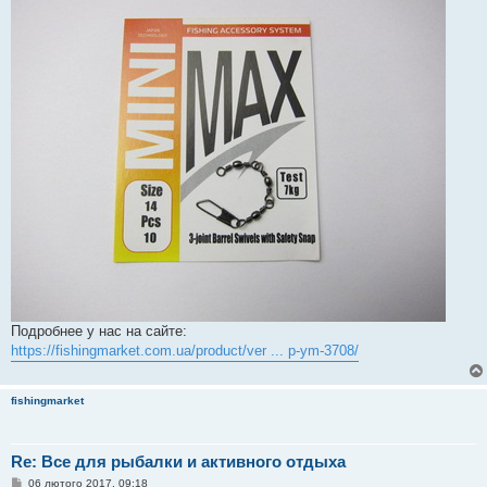
Подробнее у нас на сайте:
https://fishingmarket.com.ua/product/ver ... p-ym-3708/
fishingmarket
Re: Все для рыбалки и активного отдыха
П
06 лютого 2017, 09:18