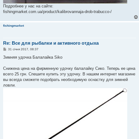
Подробнее у нас на сайте:
fishingmarket.com.ua/product/kalibrovannaja-drob-trabucco-/
fishingmarket
Re: Все для рыбалки и активного отдыха
П
31 січня 2017, 08:37
о
в
Зимняя удочка Балалайка Siko
і
д
о
Снижена цена на фирменную удочку балалайку Сико. Теперь ее цена
м
всего 25 грн. Спешите купить эту удочку. В нашем интернет магазине
л
е
вы всегда сможете подобрать необходимую оснастку для зимней
н
ловли.
н
я