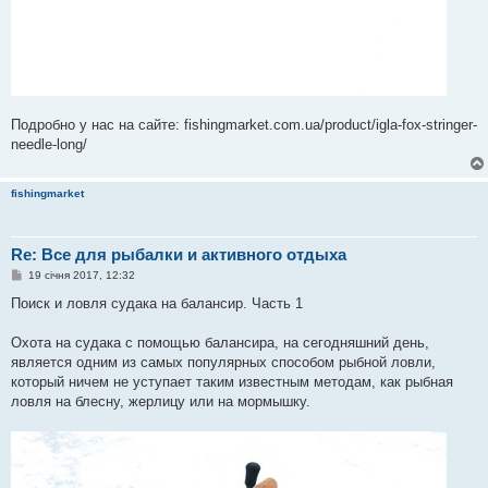
Подробно у нас на сайте: fishingmarket.com.ua/product/igla-fox-stringer-
needle-long/
fishingmarket
Re: Все для рыбалки и активного отдыха
П
19 січня 2017, 12:32
о
в
Поиск и ловля судака на балансир. Часть 1
і
д
о
Охота на судака с помощью балансира, на сегодняшний день,
м
является одним из самых популярных способом рыбной ловли,
л
е
который ничем не уступает таким известным методам, как рыбная
н
ловля на блесну, жерлицу или на мормышку.
н
я