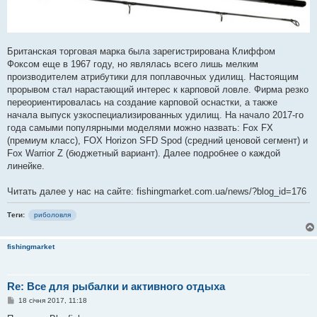
Британская торговая марка была зарегистрирована Клиффом
Фоксом еще в 1967 году, но являлась всего лишь мелким
производителем атрибутики для поплавочных удилищ. Настоящим
прорывом стал нарастающий интерес к карповой ловле. Фирма резко
переориентировалась на создание карповой оснастки, а также
начала выпуск узкоспециализированных удилищ. На начало 2017-го
года самыми популярными моделями можно назвать: Fox FX
(премиум класс), FOX Horizon SFD Spod (средний ценовой сегмент) и
Fox Warrior Z (бюджетный вариант). Далее подробнее о каждой
линейке.
Читать далее у нас на сайте: fishingmarket.com.ua/news/?blog_id=176
Теги:
риболовля
fishingmarket
Re: Все для рыбалки и активного отдыха
П
18 січня 2017, 11:18
о
в