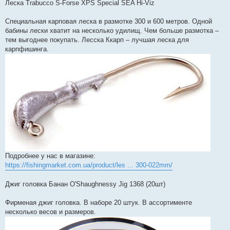
в
Леска Trabucco S-Forse XPS Special SEA Hi-Viz
і
д
о
Специальная карповая леска в размотке 300 и 600 метров. Одной
м
бабины лески хватит на несколько удилищ. Чем больше размотка –
л
е
тем выгоднее покупать. Лесска Ккарп – лучшая леска для
н
карпфишинга.
н
я
Подробнее у нас в магазине:
https://fishingmarket.com.ua/product/les ... 300-022mm/
Джиг головка Банан O'Shaughnessy Jig 1368 (20шт)
Фирменая джиг головка. В наборе 20 штук. В ассортименте
несколько весов и размеров.