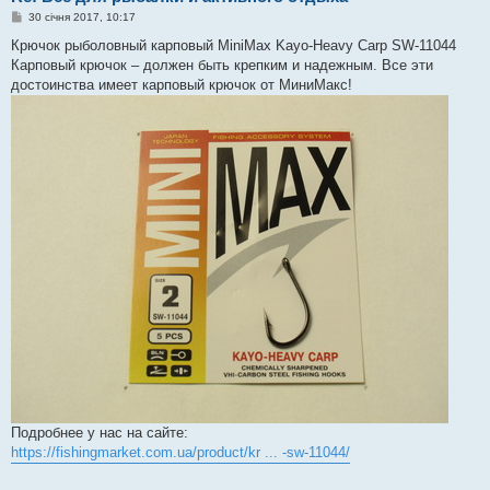
П
30 січня 2017, 10:17
о
в
Крючок рыболовный карповый MiniMax Kayo-Heavy Carp SW-11044
і
Карповый крючок – должен быть крепким и надежным. Все эти
д
о
достоинства имеет карповый крючок от МиниМакс!
м
л
е
н
н
я
Подробнее у нас на сайте:
https://fishingmarket.com.ua/product/kr ... -sw-11044/