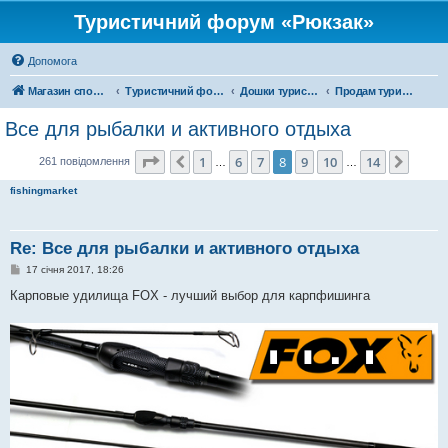
Туристичний форум «Рюкзак»
Допомога
Магазин спорядження
Туристичний форум «Рюкзак»
Дошки туристичних оголошень
Продам туристичне спорядження
Все для рыбалки и активного отдыха
Сторінка
8
з
14
1
6
7
8
9
10
14
Поперед.
Далі
261 повідомлення
…
…
fishingmarket
Re: Все для рыбалки и активного отдыха
П
17 січня 2017, 18:26
о
в
Карповые удилища FOX - лучший выбор для карпфишинга
і
д
о
м
л
е
н
н
я