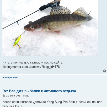
Читать полностью статью у нас на сайте:
fishingmarket.com.ua/news/?blog_id=178
fishingmarket
Re: Все для рыбалки и активного отдыха
П
20 січня 2017, 09:51
о
в
Набор спиннинговое удилище Yong Sung Pro Spin + безынерционная
і
катушка Ps 35
д