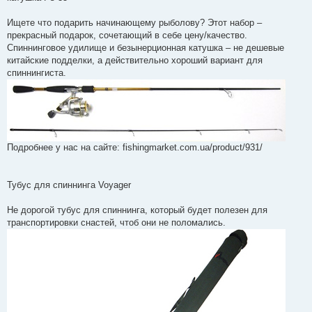
о
м
Ищете что подарить начинающему рыболову? Этот набор –
л
е
прекрасный подарок, сочетающий в себе цену/качество.
н
Спиннинговое удилище и безынерционная катушка – не дешевые
н
я
китайские подделки, а действительно хороший вариант для
спиннингиста.
Подробнее у нас на сайте: fishingmarket.com.ua/product/931/
Тубус для спиннинга Voyager
Не дорогой тубус для спиннинга, который будет полезен для
транспортировки снастей, чтоб они не поломались.