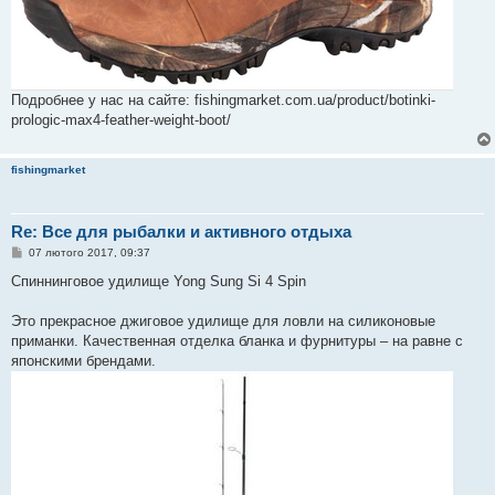
Подробнее у нас на сайте: fishingmarket.com.ua/product/botinki-
prologic-max4-feather-weight-boot/
fishingmarket
Re: Все для рыбалки и активного отдыха
П
07 лютого 2017, 09:37
о
в
Спиннинговое удилище Yong Sung Si 4 Spin
і
д
о
Это прекрасное джиговое удилище для ловли на силиконовые
м
приманки. Качественная отделка бланка и фурнитуры – на равне с
л
е
японскими брендами.
н
н
я