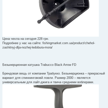
Цена чехла на сегодня 228 грн.
Подробнее у нас на сайте: fishingmarket.com.ua/product/chehol-
zashitnyj-dlja-nozhej-ledobura-mora/
Безынерционная катушка Trabucco Black Arrow FD
Брендовая вещь от компании Трабукко. Безынерционка – прекрасный
вариант для спиннингововй ловли. Размер 2000 – является
универсальным для лайт-джига и твича среднеми воблерами.