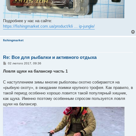
Подробнее у нас на сайте:
https://fishingmarket.com.ua/product/kli ... ip-jungle/
fishingmarket
Re: Все для рыбалки и активного отдыха
П
02 лютого 2017, 09:36
о
в
Ловля щуки на балансир часть 1
і
д
о
С наступлением зимы многие рыболовы охотно собираются на
м
«рыбную охоту», в ожидании поимки крупного трофея. Как правило, в
л
е
такой период особенно хорошо ловится такой популярный хищник,
н
как щука. Именно поэтому особенным спросом пользуется ловля
н
я
щуки на балансир.