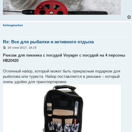
fishingmarket
Re: Все для рыбалки и активного отдыха
П
26 січня 2017, 16:15
о
в
Рюкзак для пикника с посудой Voyager с посудой на 4 персоны
і
HB20420
д
о
м
Отличный набор, который может быть прекрасным подарком для
л
е
рыболова или туриста. Набор поставляется в рюкзаке – который
н
очень удобен для транспортировке.
н
я