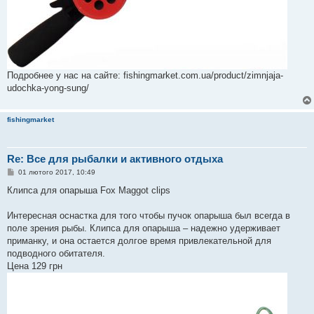
Подробнее у нас на сайте: fishingmarket.com.ua/product/zimnjaja-
udochka-yong-sung/
fishingmarket
Re: Все для рыбалки и активного отдыха
П
01 лютого 2017, 10:49
о
в
Клипса для опарыша Fox Maggot clips
і
д
о
Интересная оснастка для того чтобы пучок опарыша был всегда в
м
поле зрения рыбы. Клипса для опарыша – надежно удерживает
л
е
приманку, и она остается долгое время привлекательной для
н
подводного обитателя.
н
я
Цена 129 грн