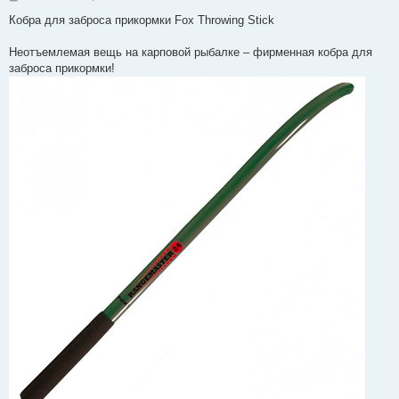
о
в
Кобра для заброса прикормки Fox Throwing Stick
і
д
о
Неотъемлемая вещь на карповой рыбалке – фирменная кобра для
м
заброса прикормки!
л
е
н
н
я