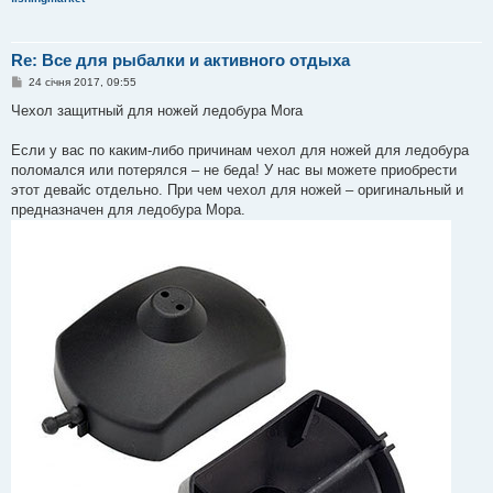
Re: Все для рыбалки и активного отдыха
П
24 січня 2017, 09:55
о
в
Чехол защитный для ножей ледобура Mora
і
д
о
Если у вас по каким-либо причинам чехол для ножей для ледобура
м
поломался или потерялся – не беда! У нас вы можете приобрести
л
е
этот девайс отдельно. При чем чехол для ножей – оригинальный и
н
предназначен для ледобура Мора.
н
я