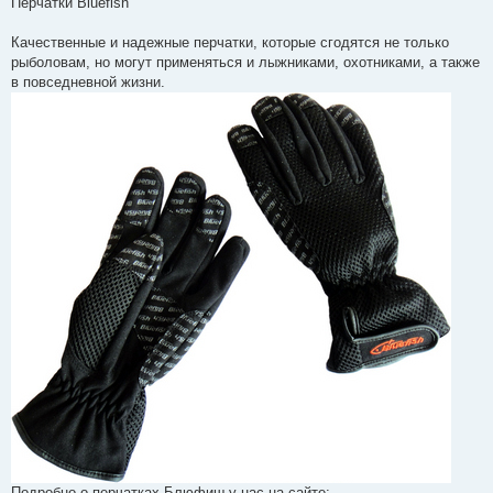
Перчатки Bluefish
і
д
о
Качественные и надежные перчатки, которые сгодятся не только
м
рыболовам, но могут применяться и лыжниками, охотниками, а также
л
е
в повседневной жизни.
н
н
я
Подробно о перчатках Блюфиш у нас на сайте: