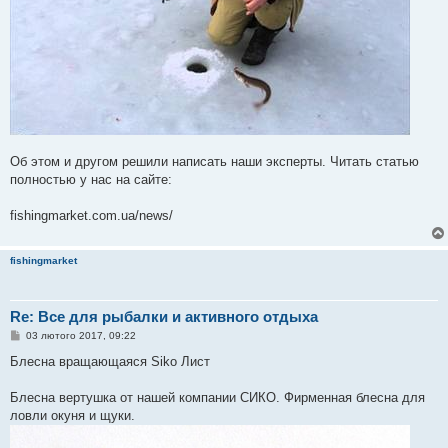
Об этом и другом решили написать наши эксперты. Читать статью
полностью у нас на сайте:
fishingmarket.com.ua/news/
fishingmarket
Re: Все для рыбалки и активного отдыха
П
03 лютого 2017, 09:22
о
в
Блесна вращающаяся Siko Лист
і
д
о
Блесна вертушка от нашей компании СИКО. Фирменная блесна для
м
ловли окуня и щуки.
л
е
н