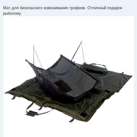
д
о
Мат для безопасного взвешивания трофеев. Отличный подарок
м
рыболову.
л
е
н
н
я