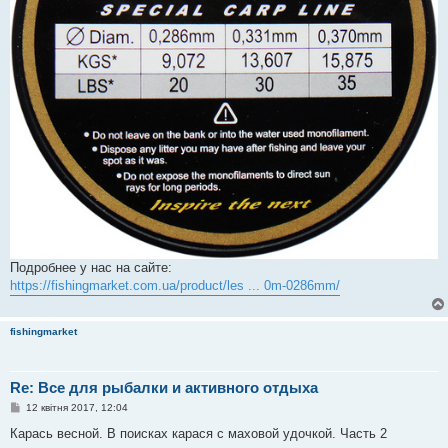
Подробнее у нас на сайте:
https://fishingmarket.com.ua/product/les ... 0m-0286mm/
fishingmarket
Re: Все для рыбалки и активного отдыха
П
12 квітня 2017, 12:04
о
в
Карась весной. В поисках карася с маховой удочкой. Часть 2
і