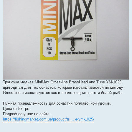
е
н
н
я
Трубочка медная MiniMax Gross-line BrassHead and Tube YM-1025
пригодится для тех оснасток, которые изготавливаются по методу
Gross-line и используются как в ловле хищника, так и белой рыбы.
Нужная принадлежность для оснастки поплавочной удочки.
Цена от 57 грн.
Подробнее у нас на сайте:
https://fishingmarket.com.ua/product/tr ... e-ym-1025/