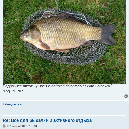
Подробнее читать у нас на сайте: fishingmarket.com.ua/news/?
blog_id=202
fishingmarket
Re: Все для рыбалки и активного отдыха
П
07 квітня 2017, 10:13