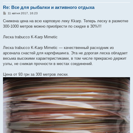
Re: Все для рыбалки и активного отдыха
П
11 квітня 2017, 16:23
о
в
Снижена цена на всю карповую леку Kkarp. Теперь леску в размотке
і
300-1000 метров можно приобрести по скидке в 30%!!!
д
о
м
Леска trabucco K-Karp Mimetic
л
е
н
Леска trabucco K-Karp Mimetic — качественный расходник из
н
я
арсенала снастей для карпфишинга. Эта не дорогая леска обладает
весьма высокими характеристиками, в том числе прекрасно держит
узлы, не снижая прочности в местах соединений.
Цена от 93 грн за 300 метров лески.