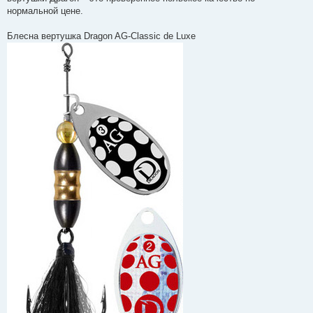
д
о
нормальной цене.
м
л
е
Блесна вертушка Dragon AG-Classic de Luxe
н
н
я