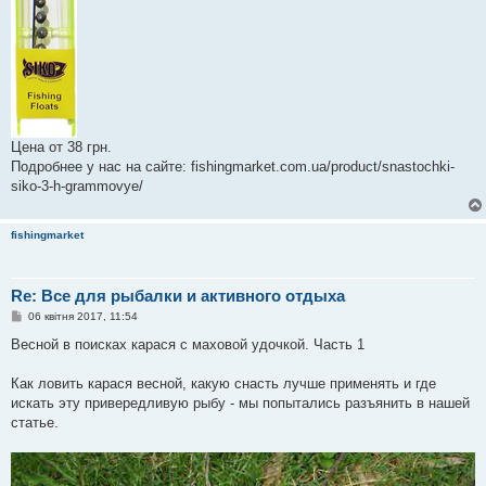
Цена от 38 грн.
Подробнее у нас на сайте: fishingmarket.com.ua/product/snastochki-
siko-3-h-grammovye/
fishingmarket
Re: Все для рыбалки и активного отдыха
П
06 квітня 2017, 11:54
о
в
Весной в поисках карася с маховой удочкой. Часть 1
і
д
о
Как ловить карася весной, какую снасть лучше применять и где
м
искать эту привередливую рыбу - мы попытались разъянить в нашей
л
е
статье.
н
н
я