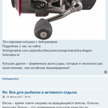
Это карповая катушка с бейтранером.
Подробнее у нас на сайте:
fishingmarket.com.ua/product/bezynercionnaja-katushka-dragon-
fishmaker-ii/
Катушки драгон – фирменные аксессуары, которые в несколько раз
качественнее, чем китайские безынерционки!!
fishingmarket
Re: Все для рыбалки и активного отдыха
П
10 квітня 2017, 16:01
о
в
Весна – время ловли хищника на вращающиеся блесны. Блесны
і
вертушки Драгон – это проверенное польское качество по