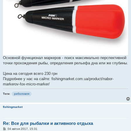
Основной функционал маркеров - поиск максимально перспективной
точки прохождения рыбы, определения рельефа дна или же глубины.
Цена на сегодня всего 230 грн
Подробнее у нас на сайте: fishingmarket.com.ua/product/nabor-
markerov-fox-micro-marker/
Теги:
риболовля
fishingmarket
Re: Все для рыбалки и активного отдыха
П
04 квітня 2017, 15:31