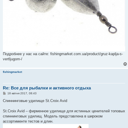
Подробнее у нас на сайте: fishingmarket.com.ua/product/gruz-kaplja-s-
vertljugom-/
fishingmarket
Re: Все для рыбалки и активного отдыха
П
18 квітня 2017, 08:43
о
в
Спиннинговые удилище St.Croix Avid
і
д
о
St.Croix Avid – фирменное удилище для истинных ценителей топовых
м
спиннинговых удилищ. Модель представлена в широком
л
е
ассортименте тестов и длин.
н
н