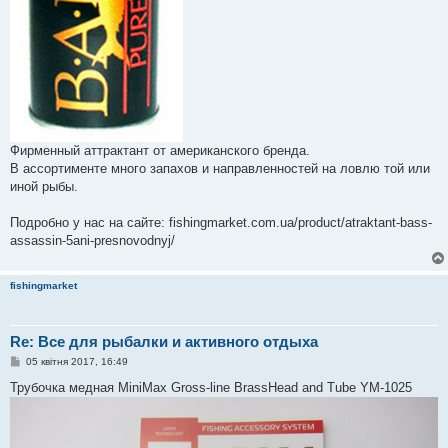
Фирменный аттрактант от американского бренда.
В ассортименте много запахов и направленностей на ловлю той или
иной рыбы.
Подробно у нас на сайте: fishingmarket.com.ua/product/atraktant-bass-
assassin-5ani-presnovodnyj/
fishingmarket
Re: Все для рыбалки и активного отдыха
П
05 квітня 2017, 16:49
о
в
Трубочка медная MiniMax Gross-line BrassHead and Tube YM-1025
і
д
о
м
л