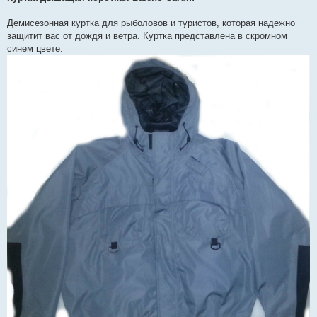
і
д
о
Демисезонная куртка для рыболовов и туристов, которая надежно
м
защитит вас от дождя и ветра. Куртка представлена в скромном
л
е
синем цвете.
н
н
я