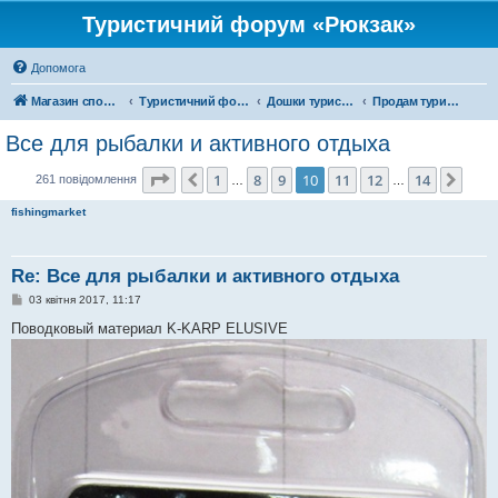
Туристичний форум «Рюкзак»
Допомога
Магазин спорядження
Туристичний форум «Рюкзак»
Дошки туристичних оголошень
Продам туристичне спорядження
Все для рыбалки и активного отдыха
Сторінка
10
з
14
1
8
9
10
11
12
14
Поперед.
Далі
261 повідомлення
…
…
fishingmarket
Re: Все для рыбалки и активного отдыха
П
03 квітня 2017, 11:17
о
в
Поводковый материал K-KARP ELUSIVE
і
д
о
м
л
е
н
н
я