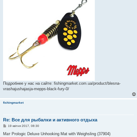
Подробнее у нас на сайте: fishingmarket.com.ua/product/blesna-
vrashajushajasja-mepps-black-fury-0/
fishingmarket
Re: Все для рыбалки и активного отдыха
П
19 квітня 2017, 08:30
о
в
Мат Prologic Deluxe Unhooking Mat with Weighsling (37904)
і