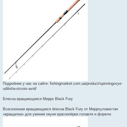
я
Подробнее у нас на сайте: fishingmarket.com.ua/product/spinningovye-
udilisha-stcroix-avid/
Блесна вращающаяся Mepps Black Fury
Всесезонная вращающаяся блесна Black Fury от Meppsуловистая
«вращалка» для ужения окуня краснопёрки голавля и форели.