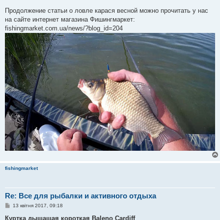
д
о
Продолжение статьи о ловле карася весной можно прочитать у нас
м
на сайте интернет магазина Фишингмаркет:
л
е
fishingmarket.com.ua/news/?blog_id=204
н
н
я
fishingmarket
Re: Все для рыбалки и активного отдыха
П
13 квітня 2017, 09:18
о
в
Куртка дышащая короткая Baleno Cardiff