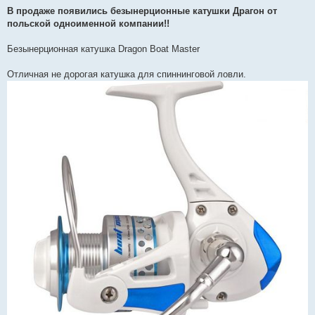
о
в
В продаже появились безынерционные катушки Драгон от
і
польской одноименной компании!!
д
о
м
Безынерционная катушка Dragon Boat Master
л
е
н
Отличная не дорогая катушка для спиннинговой ловли.
н
я