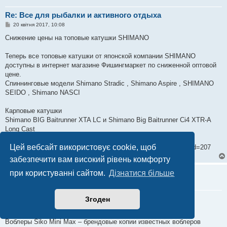
Re: Все для рыбалки и активного отдыха
П
20 квітня 2017, 10:08
о
в
Снижение цены на топовые катушки SHIMANO
і
д
о
Теперь все топовые катушки от японской компании SHIMANO
м
доступны в интернет магазине Фишингмаркет по сниженной оптовой
л
е
цене.
н
Спиннинговые модели Shimano Stradic , Shimano Aspire , SHIMANO
н
я
SEIDO , Shimano NASCI
Карповые катушки
Shimano BIG Baitrunner XTA LC и Shimano Big Baitrunner Ci4 XTR-A
Long Cast
Цей вебсайт використовує cookie, щоб
Подробнее у нас на сайте: fishingmarket.com.ua/news/?blog_id=207
забезпечити вам високий рівень комфорту
fishingmarket
при користуванні сайтом.
Дізнатися більше
Re: Все для рыбалки и активного отдыха
Згоден
П
24 квітня 2017, 09:55
о
в
Воблеры Siko Mini Max – брендовые копии известных воблеров
і