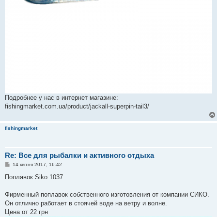
Подробнее у нас в интернет магазине:
fishingmarket.com.ua/product/jackall-superpin-tail3/
fishingmarket
Re: Все для рыбалки и активного отдыха
П
14 квітня 2017, 16:42
о
в
Поплавок Siko 1037
і
д
о
Фирменный поплавок собственного изготовления от компании СИКО.
м
Он отлично работает в стоячей воде на ветру и волне.
л
е
Цена от 22 грн
н