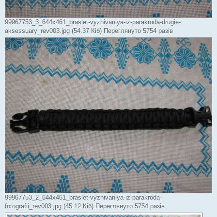
99967753_3_644x461_braslet-vyzhivaniya-iz-parakroda-drugie-
aksessuary_rev003.jpg (54.37 Кіб) Переглянуто 5754 разів
99967753_2_644x461_braslet-vyzhivaniya-iz-parakroda-
fotografii_rev003.jpg (45.12 Кіб) Переглянуто 5754 разів