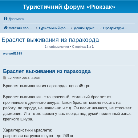
Туристичний форум «Рюкзак»
Допомога
Магазин спорядження
Туристичний форум «Рюкзак»
Дошки туристичних оголошень
Продам туристичне спорядження
Браслет выживания из паракорда
1 повідомлення • Сторінка
1
з
1
werwolf1989
Браслет выживания из паракорда
П
12 липня 2014, 21:48
о
в
Браслет выживания из паракорда. цена 45 грн.
і
д
о
Браслет выживания - это красивый, стильный браслет из
м
прочнейшего длинного шнура. Такой браслет можно носить на
л
е
работу, по городу, на шашлыки и т.д. Он весит немного, не стесняет
н
движения. И в то же время у вас всегда под рукой приличный запас
н
я
крепкого шнура.
Характеристики браслета:
разрывная нагрузка шнура - до 249 кг