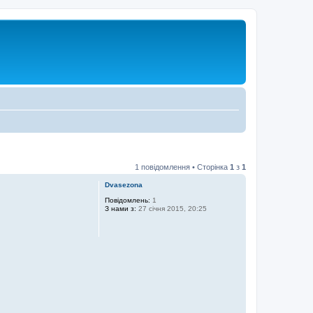
1 повідомлення • Сторінка
1
з
1
Dvasezona
Повідомлень:
1
З нами з:
27 січня 2015, 20:25