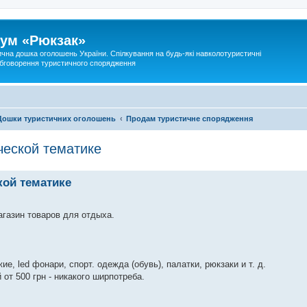
ум «Рюкзак»
ична дошка оголошень України. Спілкування на будь-які навколотуристичні
 обговорення туристичного спорядження
Дошки туристичних оголошень
Продам туристичне спорядження
ческой тематике
кой тематике
газин товаров для отдыха.
е, led фонари, спорт. одежда (обувь), палатки, рюкзаки и т. д.
от 500 грн - никакого ширпотреба.