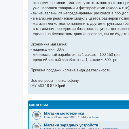
- экономия времени - магазин уже хоть завтра готов пр
- уже наполнен товарами и фотографиями (около 4 тыс
- вы избавлены от непредвиденных расходов в процессе 
- в магазине реализован модуль цветов/размеров поз
- магазин легко можно наполнить другими группами то
- c магазином передается база поставщиков, договорен
- сделан на бесплатном движке opencart, вы не будете 
Экономика магазина:
- наценка мин. 30%
- минимальный заработок на 1 заказе - 100-150 грн.
- средний чистый заработок на 1 заказе ~ 500 грн.
Причина продажи - смена вида деятельности.
Все вопросы - по телефону.
067-560-18-87 Юрий
СХОЖІ ТЕМИ
Магазин мототехники
lunis
»
24 червня 2026, 10:44
» в
Інше
Магазин зарядных устройств
Monika
»
16 листопада 2019, 23:54
» в
Електроніка