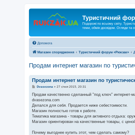
Туристичний фор
Подорожі по всьому світу. Турист
теми, обмін досвідом. Огляди та
Допомога
Магазин спорядження
Туристичний форум «Рюкзак»
Продам интернет магазин по туристи
Продам интернет магазин по туристичес
П
Dvasezona
»
27 січня 2015, 20:31
о
в
Продам качественно сделанный "под ключ" интернет-ма
і
dvasezona.com
д
о
Делался для себя. Продается ниже себестоимости.
м
Магазин полностью готов к работе.
л
е
Тематика магазина - товары для активного отдыха: оружи
н
Магазин ориентирован на качественные товары, с ценой 
н
я
Почему выгоднее купить этот, чем сделать самому?