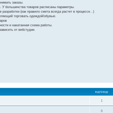
инимать заказы.
). У большинства товаров расписаны параметры.
разработки (как правило смета всегда растет в процессе...)
воляющий торговать одеждой/обувью.
варов
ности и накатанная схема работы.
зависеть от вебстудии.
ВІДПОВІДІ
1
0