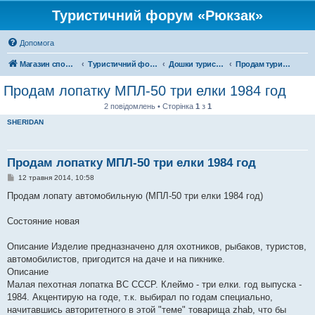
Туристичний форум «Рюкзак»
Допомога
Магазин спорядження
Туристичний форум «Рюкзак»
Дошки туристичних оголошень
Продам туристичне спорядження
Продам лопатку МПЛ-50 три елки 1984 год
2 повідомлень • Сторінка
1
з
1
SHERIDAN
Продам лопатку МПЛ-50 три елки 1984 год
П
12 травня 2014, 10:58
о
в
Продам лопату автомобильную (МПЛ-50 три елки 1984 год)
і
д
о
Состояние новая
м
л
е
Описание Изделие предназначено для охотников, рыбаков, туристов,
н
автомобилистов, пригодится на даче и на пикнике.
н
я
Описание
Малая пехотная лопатка ВС СССР. Клеймо - три елки. год выпуска -
1984. Акцентирую на годе, т.к. выбирал по годам специально,
начитавшись авторитетного в этой "теме" товарища zhab, что бы