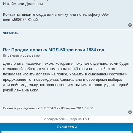
Интайм или Деливери
Контакты: пишите сюда или в личку или по телефону 096-
шесть598072 Юрий
SHERIDAN
Re: Продам лопатку МПЛ-50 три елки 1984 год
П
03 червня 2014, 14:50
о
в
Для лопаты нашелся чехол, который я покупал отдельно, если будет
і
желающий забрать с чехлом, то плюс 40 грн и он ваш. Чехол
д
о
позволяет носить лопатку на поясе, хранить в смазанном состоянии.
м
предохраняет от повреждений. Специально в свое время выбирал
л
е
для себя модельку, которая позволяет вынимать лопату даже одной
н
рукой лежа на боку.
н
я
Останній раз піднімалось SHERIDAN на 03 червня 2014, 14:50.
2 повідомлень • Сторінка
1
з
1
Схожі теми