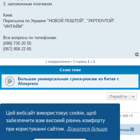
3. наложенным платежом.
Киев.
Пересылка по Украине "НОВОЙ ПОШТОЙ", "УКРПОЧТОЙ"
"ИНТАЙМ".
Все вопросы по телефонам:
(099) 730 20 55
(067) 958 22 65
1 повідомлення • Сторінка
1
з
1
Схожі теми
Большая универсальная сумка-рюкзак из Китая с
Aliexpress
Перейти
ХТО ЗАРАЗ ОНЛАЙН
Цей вебсайт використовує cookie, щоб
Зараз переглядають цей форум:
Baidu [пошуковий бот]
,
ClaudeBot [бот ШІ]
і 0
забезпечити вам високий рівень комфорту
гостей
при користуванні сайтом.
Дізнатися більше
Магазин спорядження
Туристичний форум «Рюкзак»
Команда