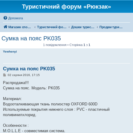
Туристичний форум «Рюкзак»
Допомога
Магазин спорядження
Туристичний форум «Рюкзак»
Дошки туристичних оголошень
Продам туристичне спорядження
Сумка на пояс PK035
1 повідомлення • Сторінка
1
з
1
Yewhenyi
Сумка на пояс PK035
П
02 серпня 2016, 17:15
о
в
Распродажа!!!
і
Сумка на пояс. Модель: PK035
д
о
м
Материал:
л
е
Водооталкивающая ткань полиэстер OXFORD 600D
н
Используемые покрытия нижнего слоя : PVC - пластичный
н
я
поливинилхлорид.
Особенности :
M.O.L.L.E - совместимая система.