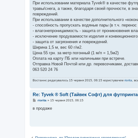
При использовании материала Tyvek® в качестве футпр
травы/снега, а также, благодаря своей прочности, в з
повреждений.
При использавании в качестве дополнительного «коко
- способность пропускать водяные пары (в т.ч. перенос
- влагонепроницаемость - защита от проникновения вла
- исключение продуваемости изделия и конвекционного
- защита от загрязнения и повреждений.
Ширина 1,5 м, вес 60 г/м2.
Цена 55 грн. за метр погонный (1 м/п = 1,5м2)
Оплата на карту ПБ или наличными при встрече.
Отправка Новой Почтой или др. перевозчиками, достав
063 520 24 76
Востаннє редагувалось 15 червня 2015, 06:15 користувачем
riorita
, в
Re: Tyvek ® Soft (Тайвек Софт) для футпринта,
П
riorita
»
15 червня 2015, 06:15
о
в
в продаже
і
д
о
м
л
е
н
н
Повернутись до “Продам туристичне спорядження”