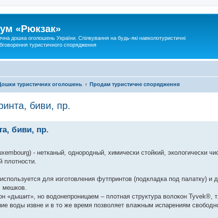
ум «Рюкзак»
ична дошка оголошень України. Спілкування на будь-які навколотуристичні
 обговорення туристичного спорядження
Дошки туристичних оголошень
Продам туристичне спорядження
инта, биви, пр.
а, биви, пр.
xembourg) - нетканый, однородный, химически стойкий, экологически чи
й плотности.
используется для изготовления футпринтов (подкладка под палатку) и
х мешков.
он «дышит», но водонепроницаем – плотная структура волокон Tyvek®, т.
е воды извне и в то же время позволяет влажным испарениям свободно