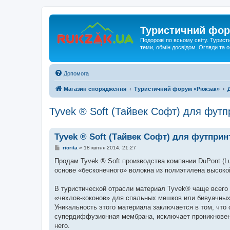
Туристичний фор
Подорожі по всьому світу. Турист
теми, обмін досвідом. Огляди та
Допомога
Магазин спорядження
Туристичний форум «Рюкзак»
Tyvek ® Soft (Тайвек Софт) для футпр
Tyvek ® Soft (Тайвек Софт) для футпринт
П
riorita
»
18 квітня 2014, 21:27
о
в
Продам Tyvek ® Soft производства компании DuPont (Lu
і
основе «бесконечного» волокна из полиэтилена высоко
д
о
м
В туристической отрасли материал Tyvek® чаще всего 
л
е
«чехлов-коконов» для спальных мешков или бивуачны
н
Уникальность этого материала заключается в том, что 
н
я
супердиффузионная мембрана, исключает проникновени
него.