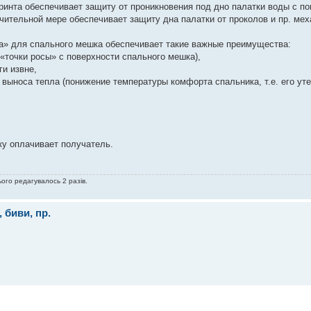
инта обеспечивает защиту от проникновения под дно палатки воды с по
начительной мере обеспечивает защиту дна палатки от проколов и пр. ме
на» для спального мешка обеспечивает такие важные преимущества:
 «точки росы» с поверхности спального мешка),
ги извне,
 выноса тепла (понижение температуры комфорта спальника, т.е. его ут
ку оплачивает получатель.
сього редагувалось 2 разів.
 биви, пр.