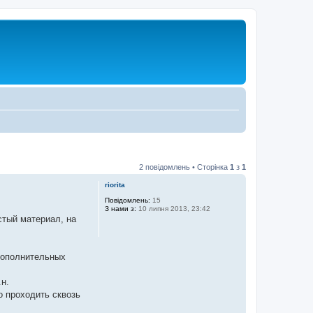
2 повідомлень • Сторінка
1
з
1
riorita
Повідомлень:
15
З нами з:
10 липня 2013, 23:42
стый материал, на
 дополнительных
н.
 проходить сквозь