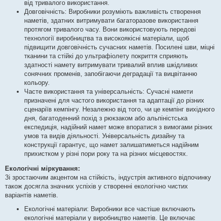
від тривалого використання.
Довговічність: Виробники розуміють важливість створення
наметів, здатних витримувати багаторазове використання
протягом тривалого часу. Вони використовують передові
технології виробництва та високоякісні матеріали, щоб
підвищити довговічність сучасних наметів. Посилені шви, міцні
тканини та стійкі до ультрафіолету покриття сприяють
здатності намету витримувати тривалий вплив шкідливих
сонячних променів, запобігаючи деградації та вицвітанню
кольору.
Часте використання та універсальність: Сучасні намети
призначені для частого використання та адаптації до різних
сценаріїв кемпінгу. Незалежно від того, чи це кемпінг вихідного
дня, багатоденний похід з рюкзаком або альпіністська
експедиція, надійний намет може впоратися з вимогами різних
умов та видів діяльності. Універсальність дизайну та
конструкції гарантує, що намет залишатиметься надійним
прихистком у різні пори року та на різних місцевостях.
Екологічні міркування:
Зі зростаючим акцентом на стійкість, індустрія активного відпочинку
також досягла значних успіхів у створенні екологічно чистих
варіантів наметів.
Екологічні матеріали: Виробники все частіше включають
екологічні матеріали у виробництво наметів. Це включає