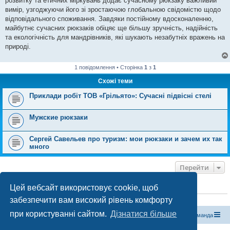
розвитку та етичних міркувань додає сучасному рюкзаку важливий
вимір, узгоджуючи його зі зростаючою глобальною свідомістю щодо
відповідального споживання. Завдяки постійному вдосконаленню,
майбутнє сучасних рюкзаків обіцяє ще більшу зручність, надійність
та екологічність для мандрівників, які шукають незабутніх вражень на
природі.
1 повідомлення • Сторінка
1
з
1
Схожі теми
Приклади робіт ТОВ «Грільято»: Сучасні підвісні стелі
Мужские рюкзаки
Сергей Савельев про туризм: мои рюкзаки и зачем их так
много
Перейти
Цей вебсайт використовує cookie, щоб
ХТО ЗАРАЗ ОНЛАЙН
забезпечити вам високий рівень комфорту
Зараз переглядають цей форум:
ClaudeBot [бот ШІ]
і 0 гостей
при користуванні сайтом.
Дізнатися більше
Магазин спорядження
Туристичний форум «Рюкзак»
Команда