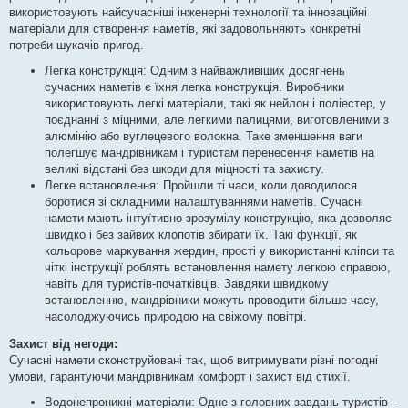
використовують найсучасніші інженерні технології та інноваційні
матеріали для створення наметів, які задовольняють конкретні
потреби шукачів пригод.
Легка конструкція: Одним з найважливіших досягнень
сучасних наметів є їхня легка конструкція. Виробники
використовують легкі матеріали, такі як нейлон і поліестер, у
поєднанні з міцними, але легкими палицями, виготовленими з
алюмінію або вуглецевого волокна. Таке зменшення ваги
полегшує мандрівникам і туристам перенесення наметів на
великі відстані без шкоди для міцності та захисту.
Легке встановлення: Пройшли ті часи, коли доводилося
боротися зі складними налаштуваннями наметів. Сучасні
намети мають інтуїтивно зрозумілу конструкцію, яка дозволяє
швидко і без зайвих клопотів збирати їх. Такі функції, як
кольорове маркування жердин, прості у використанні кліпси та
чіткі інструкції роблять встановлення намету легкою справою,
навіть для туристів-початківців. Завдяки швидкому
встановленню, мандрівники можуть проводити більше часу,
насолоджуючись природою на свіжому повітрі.
Захист від негоди:
Сучасні намети сконструйовані так, щоб витримувати різні погодні
умови, гарантуючи мандрівникам комфорт і захист від стихії.
Водонепроникні матеріали: Одне з головних завдань туристів -