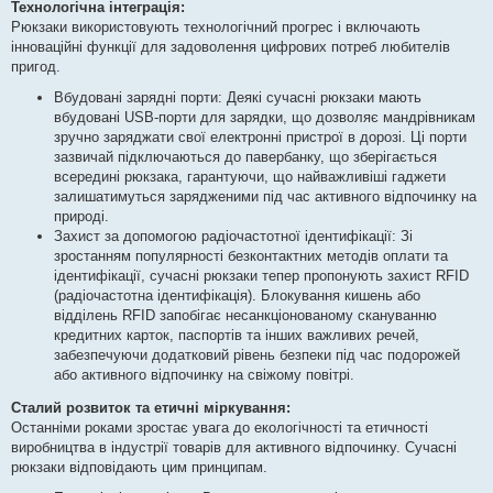
Технологічна інтеграція:
Рюкзаки використовують технологічний прогрес і включають
інноваційні функції для задоволення цифрових потреб любителів
пригод.
Вбудовані зарядні порти: Деякі сучасні рюкзаки мають
вбудовані USB-порти для зарядки, що дозволяє мандрівникам
зручно заряджати свої електронні пристрої в дорозі. Ці порти
зазвичай підключаються до павербанку, що зберігається
всередині рюкзака, гарантуючи, що найважливіші гаджети
залишатимуться зарядженими під час активного відпочинку на
природі.
Захист за допомогою радіочастотної ідентифікації: Зі
зростанням популярності безконтактних методів оплати та
ідентифікації, сучасні рюкзаки тепер пропонують захист RFID
(радіочастотна ідентифікація). Блокування кишень або
відділень RFID запобігає несанкціонованому скануванню
кредитних карток, паспортів та інших важливих речей,
забезпечуючи додатковий рівень безпеки під час подорожей
або активного відпочинку на свіжому повітрі.
Сталий розвиток та етичні міркування:
Останніми роками зростає увага до екологічності та етичності
виробництва в індустрії товарів для активного відпочинку. Сучасні
рюкзаки відповідають цим принципам.