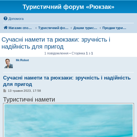
Туристичний форум «Рюкзак»
Допомога
Магазин спорядження
Туристичний форум «Рюкзак»
Дошки туристичних оголошень
Продам туристичне спорядження
Сучасні намети та рюкзаки: зручність і
надійність для пригод
1 повідомлення • Сторінка
1
з
1
Mr.Robot
Сучасні намети та рюкзаки: зручність і надійність
для пригод
П
13 травня 2023, 17:58
о
Туристичні намети
в
і
д
о
м
л
е
н
н
я