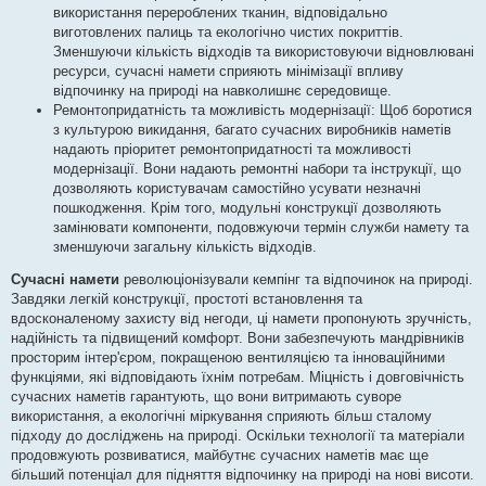
використання перероблених тканин, відповідально
виготовлених палиць та екологічно чистих покриттів.
Зменшуючи кількість відходів та використовуючи відновлювані
ресурси, сучасні намети сприяють мінімізації впливу
відпочинку на природі на навколишнє середовище.
Ремонтопридатність та можливість модернізації: Щоб боротися
з культурою викидання, багато сучасних виробників наметів
надають пріоритет ремонтопридатності та можливості
модернізації. Вони надають ремонтні набори та інструкції, що
дозволяють користувачам самостійно усувати незначні
пошкодження. Крім того, модульні конструкції дозволяють
замінювати компоненти, подовжуючи термін служби намету та
зменшуючи загальну кількість відходів.
Сучасні намети
революціонізували кемпінг та відпочинок на природі.
Завдяки легкій конструкції, простоті встановлення та
вдосконаленому захисту від негоди, ці намети пропонують зручність,
надійність та підвищений комфорт. Вони забезпечують мандрівників
просторим інтер'єром, покращеною вентиляцією та інноваційними
функціями, які відповідають їхнім потребам. Міцність і довговічність
сучасних наметів гарантують, що вони витримають суворе
використання, а екологічні міркування сприяють більш сталому
підходу до досліджень на природі. Оскільки технології та матеріали
продовжують розвиватися, майбутнє сучасних наметів має ще
більший потенціал для підняття відпочинку на природі на нові висоти.