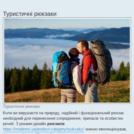
Туристичні рюкзаки
Туристичні рюкзаки
Коли ви вирушаєте на природу, надійний і функціональний рюкзак
необхідний для перенесення спорядження, припасів та особистих
речей. З роками дизайн
рюкзаків
https://moderns.ua/product-category/ryukzaky/
значно еволюціонував,