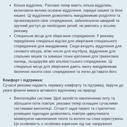
Кілька відділень: Рюкзаки тепер мають кілька відділень,
включаючи велике основне відділення, передні кишені та бічні
кишені. Ці відділення дозволяють мандрівникам розділяти та
організовувати своє спорядження, забезпечуючи швидкий та
зручний доступ до необхідних речей, не риючись у всьому
рюкзаку.
Спеціальне місце для зберігання спорядження: У рюкзаку
передбачені спеціальні відсіки для зберігання спеціального
спорядження для мандрівників. Сюди входять відділення для
сечового міхура, м'які чохли для ноутбука, відділення для
спальних мішків та зовнішні точки кріплення для трекінгових
палиць, льодорубів або альпіністського спорядження. Ці
спеціальні місця для зберігання дають змогу мандрівникам
безпечно носити своє спорядження та легко діставати його.
Комфорт і підтримка:
Сучасні рюкзаки надають перевагу комфорту та підтримці, беручи до
уваги фізичні вимоги активного відпочинку на природі.
Вентиляційні системи: Щоб запобігти накопиченню поту та
збільшити потік повітря, рюкзаки тепер оснащені сучасними
системами вентиляції. Сітчасті задні панелі та стратегічно
розміщені підкладки дозволяють повітрю циркулювати,
мінімізуючи накопичення тепла та вологи на спині користувача.
Ця особливість є особливо корисною під час напруженої