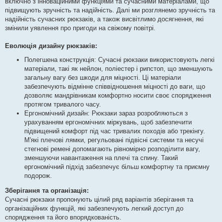
включно з інноваційними функціями та сучасними матеріалами, що
підвищують зручність та надійність. Далі ми розглянемо зручність та
надійність сучасних рюкзаків, а також висвітлимо досягнення, які
змінили уявлення про пригоди на свіжому повітрі.
Еволюція дизайну рюкзаків:
Полегшена конструкція: Сучасні рюкзаки використовують легкі
матеріали, такі як нейлон, поліестер і рипстоп, що зменшують
загальну вагу без шкоди для міцності. Ці матеріали
забезпечують відмінне співвідношення міцності до ваги, що
дозволяє мандрівникам комфортно носити своє спорядження
протягом тривалого часу.
Ергономічний дизайн: Рюкзаки зараз розробляються з
урахуванням ергономічних міркувань, щоб забезпечити
підвищений комфорт під час тривалих походів або трекінгу.
М'які плечові лямки, регульовані підвісні системи та несучі
стегнові ремені допомагають рівномірно розподілити вагу,
зменшуючи навантаження на плечі та спину. Такий
ергономічний підхід забезпечує більш комфортну та приємну
подорож.
Зберігання та організація:
Сучасні рюкзаки пропонують цілий ряд варіантів зберігання та
організаційних функцій, які забезпечують легкий доступ до
спорядження та його впорядкованість.