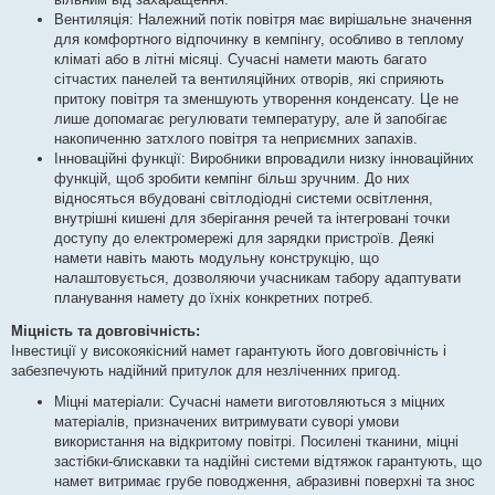
Вентиляція: Належний потік повітря має вирішальне значення
для комфортного відпочинку в кемпінгу, особливо в теплому
кліматі або в літні місяці. Сучасні намети мають багато
сітчастих панелей та вентиляційних отворів, які сприяють
притоку повітря та зменшують утворення конденсату. Це не
лише допомагає регулювати температуру, але й запобігає
накопиченню затхлого повітря та неприємних запахів.
Інноваційні функції: Виробники впровадили низку інноваційних
функцій, щоб зробити кемпінг більш зручним. До них
відносяться вбудовані світлодіодні системи освітлення,
внутрішні кишені для зберігання речей та інтегровані точки
доступу до електромережі для зарядки пристроїв. Деякі
намети навіть мають модульну конструкцію, що
налаштовується, дозволяючи учасникам табору адаптувати
планування намету до їхніх конкретних потреб.
Міцність та довговічність:
Інвестиції у високоякісний намет гарантують його довговічність і
забезпечують надійний притулок для незліченних пригод.
Міцні матеріали: Сучасні намети виготовляються з міцних
матеріалів, призначених витримувати суворі умови
використання на відкритому повітрі. Посилені тканини, міцні
застібки-блискавки та надійні системи відтяжок гарантують, що
намет витримає грубе поводження, абразивні поверхні та знос