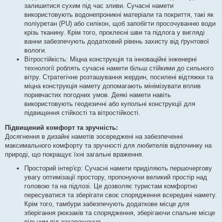
залишитися сухим під час зливи. Сучасні намети
використовують водонепроникні матеріали та покриття, такі як
поліуретан (PU) або силікон, щоб запобігти просочуванню води
крізь тканину. Крім того, проклеєні шви та підлога у вигляді
ванни забезпечують додатковий рівень захисту від ґрунтової
вологи.
Вітростійкість: Міцна конструкція та інноваційні інженерні
технології роблять сучасні намети більш стійкими до сильного
вітру. Стратегічне розташування жердин, посилені відтяжки та
міцна конструкція намету допомагають мінімізувати вплив
поривчастих погодних умов. Деякі намети навіть
використовують геодезичні або купольні конструкції для
підвищення стійкості та вітростійкості.
Підвищений комфорт та зручність:
Досягнення в дизайні наметів зосереджені на забезпеченні
максимального комфорту та зручності для любителів відпочинку на
природі, що покращує їхні загальні враження.
Просторий інтер'єр: Сучасні намети приділяють першочергову
увагу оптимізації простору, пропонуючи великий простір над
головою та на підлозі. Це дозволяє туристам комфортно
пересуватися та зберігати своє спорядження всередині намету.
Крім того, тамбури забезпечують додаткове місце для
зберігання рюкзаків та спорядження, зберігаючи спальне місце
вільним від захаращення.