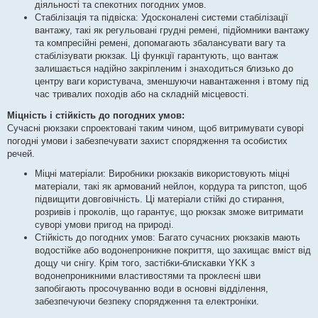
діяльності та спекотних погодних умов.
Стабілізація та підвіска: Удосконалені системи стабілізації
вантажу, такі як регульовані грудні ремені, підйомники вантажу
та компресійні ремені, допомагають збалансувати вагу та
стабілізувати рюкзак. Ці функції гарантують, що вантаж
залишається надійно закріпленим і знаходиться близько до
центру ваги користувача, зменшуючи навантаження і втому під
час тривалих походів або на складній місцевості.
Міцність і стійкість до погодних умов:
Сучасні рюкзаки спроектовані таким чином, щоб витримувати суворі
погодні умови і забезпечувати захист спорядження та особистих
речей.
Міцні матеріали: Виробники рюкзаків використовують міцні
матеріали, такі як армований нейлон, кордура та рипстоп, щоб
підвищити довговічність. Ці матеріали стійкі до стирання,
розривів і проколів, що гарантує, що рюкзак зможе витримати
суворі умови пригод на природі.
Стійкість до погодних умов: Багато сучасних рюкзаків мають
водостійке або водонепроникне покриття, що захищає вміст від
дощу чи снігу. Крім того, застібки-блискавки YKK з
водонепроникними властивостями та проклеєні шви
запобігають просочуванню води в основні відділення,
забезпечуючи безпеку спорядження та електроніки.