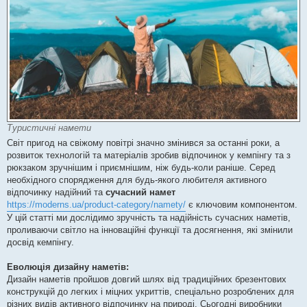
Туристичні намети
Світ пригод на свіжому повітрі значно змінився за останні роки, а
розвиток технологій та матеріалів зробив відпочинок у кемпінгу та з
рюкзаком зручнішим і приємнішим, ніж будь-коли раніше. Серед
необхідного спорядження для будь-якого любителя активного
відпочинку надійний та
сучасний намет
https://moderns.ua/product-category/namety/
є ключовим компонентом.
У цій статті ми дослідимо зручність та надійність сучасних наметів,
проливаючи світло на інноваційні функції та досягнення, які змінили
досвід кемпінгу.
Еволюція дизайну наметів:
Дизайн наметів пройшов довгий шлях від традиційних брезентових
конструкцій до легких і міцних укриттів, спеціально розроблених для
різних видів активного відпочинку на природі. Сьогодні виробники