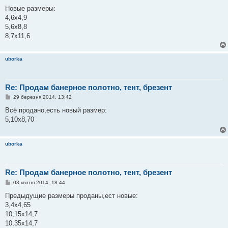
о
в
Новые размеры:
і
4,6х4,9
д
о
5,6х8,8
м
8,7х11,6
л
е
н
н
uborka
я
Re: Продам банерное полотно, тент, брезент
П
29 березня 2014, 13:42
о
в
Всё продано,есть новый размер:
і
5,10х8,70
д
о
м
л
uborka
е
н
н
я
Re: Продам банерное полотно, тент, брезент
П
03 квітня 2014, 18:44
о
в
Предыдущие размеры проданы,ест новые:
і
3,4х4,65
д
о
10,15х14,7
м
10,35х14,7
л