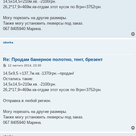
о
14,5х14,5=210м.кв. -2100грн.
м
26,2*17,9=469м.кв-отдам этот кусок по 8грн=3752грн.
л
е
н
Могу порезать на другие размеры.
н
я
Также могу установить люверсы под заказ.
067 8405940 Марина.
uborka
Re: Продам банерное полотно, тент, брезент
П
12 лютого 2014, 23:30
о
в
14,5х9,5 =137,7м.кв.-1370грн.--продан!
і
Остались такие:
д
о
14,5х14,5=210м.кв. -2100грн.
м
26,2*17,9=469м.кв-отдам этот кусок по 8грн=3752грн.
л
е
н
Отправка в любой регион.
н
я
Могу порезать на другие размеры.
Также могу установить люверсы под заказ.
067 8405940 Марина.