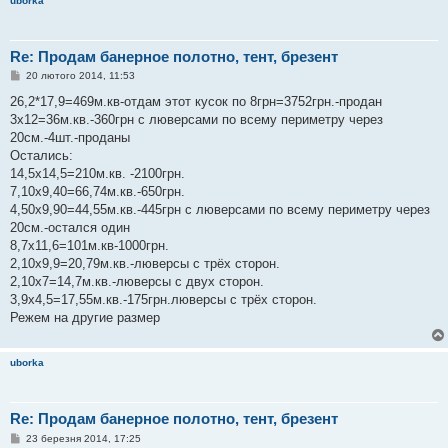
uborka
Re: Продам банерное полотно, тент, брезент
П
20 лютого 2014, 11:53
о
в
26,2*17,9=469м.кв-отдам этот кусок по 8грн=3752грн.-продан
і
3х12=36м.кв.-360грн с люверсами по всему периметру через
д
о
20см.-4шт.-проданы
м
Остались:
л
е
14,5х14,5=210м.кв. -2100грн.
н
7,10х9,40=66,74м.кв.-650грн.
н
я
4,50х9,90=44,55м.кв.-445грн с люверсами по всему периметру через
20см.-остался один
8,7х11,6=101м.кв-1000грн.
2,10х9,9=20,79м.кв.-люверсы с трёх сторон.
2,10х7=14,7м.кв.-люверсы с двух сторон.
3,9х4,5=17,55м.кв.-175грн.люверсы с трёх сторон.
Режем на другие размер
uborka
Re: Продам банерное полотно, тент, брезент
П
23 березня 2014, 17:25