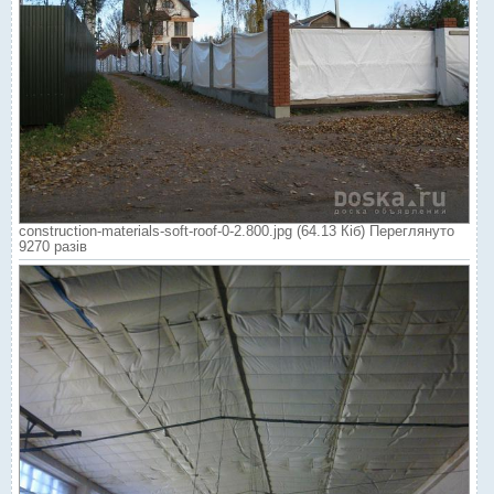
construction-materials-soft-roof-0-2.800.jpg (64.13 Кіб) Переглянуто
9270 разів