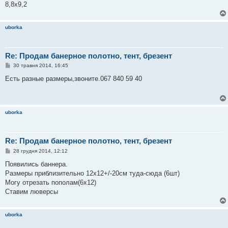
е
8,8х9,2
н
н
я
uborka
Re: Продам банерное полотно, тент, брезент
П
30 травня 2014, 16:45
о
в
Есть разные размеры,звоните.067 840 59 40
і
д
о
м
л
uborka
е
н
н
я
Re: Продам банерное полотно, тент, брезент
П
28 грудня 2014, 12:12
о
в
Появились баннера.
і
Размеры приблизительно 12х12+/-20см туда-сюда (6шт)
д
о
Могу отрезать пополам(6х12)
м
Ставим люверсы
л
е
н
н
uborka
я