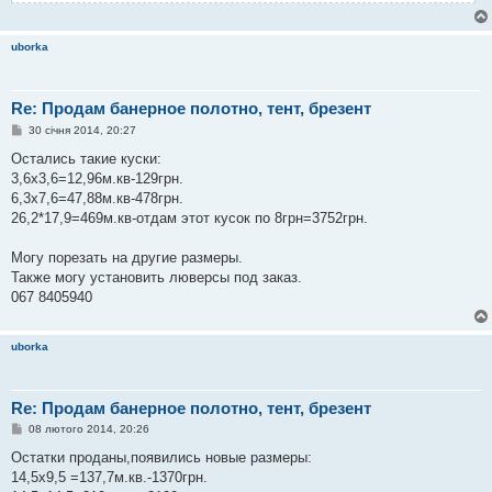
uborka
Re: Продам банерное полотно, тент, брезент
П
30 січня 2014, 20:27
о
в
Остались такие куски:
і
3,6х3,6=12,96м.кв-129грн.
д
о
6,3х7,6=47,88м.кв-478грн.
м
26,2*17,9=469м.кв-отдам этот кусок по 8грн=3752грн.
л
е
н
Могу порезать на другие размеры.
н
я
Также могу установить люверсы под заказ.
067 8405940
uborka
Re: Продам банерное полотно, тент, брезент
П
08 лютого 2014, 20:26
о
в
Остатки проданы,появились новые размеры:
і
14,5х9,5 =137,7м.кв.-1370грн.
д