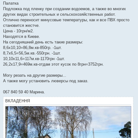
Палатка
Подложка под пленку при создании водоемов, а также во многих
других видах строительных и сельскохозяйственных работ.
Отлично переносит минусовые температуры, как и все ПВХ просто
становится жестче.
Цена - 10грн/м2.
Находятся в Киеве.
На сегодняшний день есть такие размеры:
8,6х10,10=86,8м.кв-850гр. -1шт.
8,7х6,5=56,5м.кв.-550грн. -1шт.
10,10х11,6=117м.кв-1170грн -1шт.
26,2х17,9=469м.кв-отдам этот кусок по 8грн=3752грн.
Могу резать на другие размеры...
А также могу установить люверсы под заказ.
067 840 59 40 Марина.
ВКЛАДЕННЯ