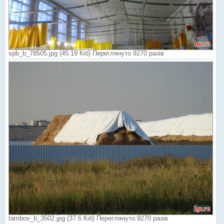
spb_b_78505.jpg (45.19 Кіб) Переглянуто 9270 разів
tambov_b_3502.jpg (37.6 Кіб) Переглянуто 9270 разів