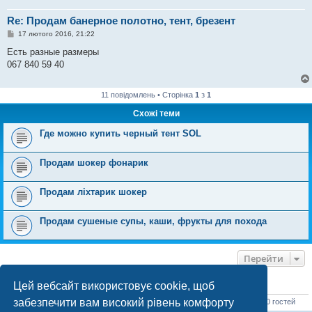
Re: Продам банерное полотно, тент, брезент
П
17 лютого 2016, 21:22
о
в
Есть разные размеры
і
067 840 59 40
д
о
м
л
11 повідомлень • Сторінка
1
з
1
е
н
Схожі теми
н
я
Где можно купить черный тент SOL
Продам шокер фонарик
Продам ліхтарик шокер
Продам сушеные супы, каши, фрукты для похода
Перейти
Цей вебсайт використовує cookie, щоб
ХТО ЗАРАЗ ОНЛАЙН
забезпечити вам високий рівень комфорту
Зараз переглядають цей форум:
Ahrefs [SEO бот]
,
ClaudeBot [бот ШІ]
і 0 гостей