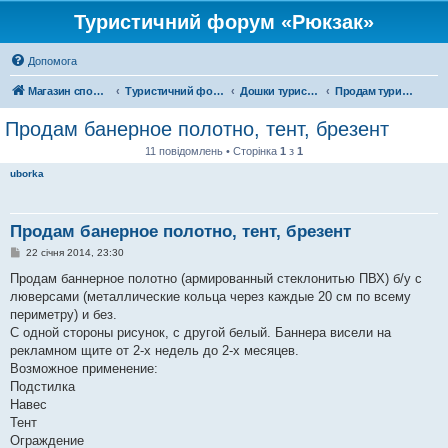
Туристичний форум «Рюкзак»
Допомога
Магазин спорядження
Туристичний форум «Рюкзак»
Дошки туристичних оголошень
Продам туристичне спорядження
Продам банерное полотно, тент, брезент
11 повідомлень • Сторінка
1
з
1
uborka
Продам банерное полотно, тент, брезент
П
22 січня 2014, 23:30
о
в
Продам баннерное полотно (армированный стеклонитью ПВХ) б/у с
і
люверсами (металлические кольца через каждые 20 см по всему
д
о
периметру) и без.
м
С одной стороны рисунок, с другой белый. Баннера висели на
л
е
рекламном щите от 2-х недель до 2-х месяцев.
н
Возможное применение:
н
я
Подстилка
Навес
Тент
Ограждение