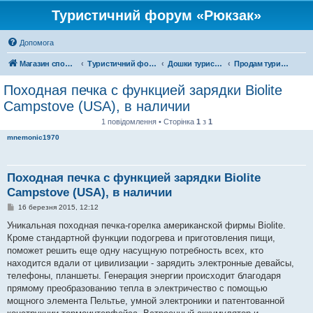
Туристичний форум «Рюкзак»
Допомога
Магазин спорядження
Туристичний форум «Рюкзак»
Дошки туристичних оголошень
Продам туристичне спорядження
Походная печка с функцией зарядки Biolite
Campstove (USA), в наличии
1 повідомлення • Сторінка
1
з
1
mnemonic1970
Походная печка с функцией зарядки Biolite
Campstove (USA), в наличии
П
16 березня 2015, 12:12
о
в
Уникальная походная печка-горелка американской фирмы Biolite.
і
Кроме стандартной функции подогрева и приготовления пищи,
д
о
поможет решить еще одну насущную потребность всех, кто
м
находится вдали от цивилизации - зарядить электронные девайсы,
л
е
телефоны, планшеты. Генерация энергии происходит благодаря
н
прямому преобразованию тепла в электричество с помощью
н
я
мощного элемента Пельтье, умной электроники и патентованной