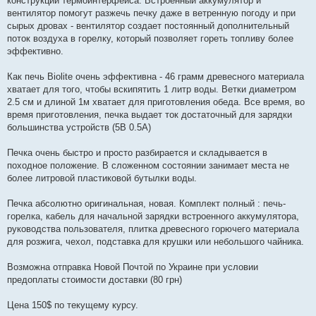
конструкции термоинтерфейса. Встроенный аккумулятор и
вентилятор помогут разжечь печку даже в ветренную погоду и при
сырых дровах - вентилятор создает постоянный дополнительный
поток воздуха в горелку, который позволяет гореть топливу более
эффективно.
Как печь Biolite очень эффективна - 46 грамм древесного материала
хватает для того, чтобы вскипятить 1 литр воды. Ветки диаметром
2.5 см и длиной 1м хватает для приготовления обеда. Все время, во
время приготовления, печка выдает ток достаточный для зарядки
большинства устройств (5В 0.5А)
Печка очень быстро и просто разбирается и складывается в
походное положение. В сложенном состоянии занимает места не
более литровой пластиковой бутылки воды.
Печка абсолютно оригинальная, новая. Комплект полный : печь-
горелка, кабель для начальной зарядки встроенного аккумулятора,
руководства пользователя, плитка древесного горючего материала
для розжига, чехол, подставка для крушки или небольшого чайника.
Возможна отправка Новой Почтой по Украине при условии
предоплаты стоимости доставки (80 грн)
Цена 150$ по текущему курсу.