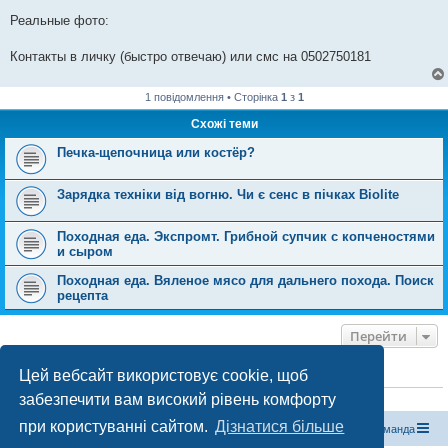
Реальные фото:
Контакты в личку (быстро отвечаю) или смс на 0502750181
1 повідомлення • Сторінка
1
з
1
Схожі теми
Печка-щепочница или костёр?
Зарядка техніки від вогню. Чи є сенс в пічках Biolite
Походная еда. Экспромт. Грибной супчик с копченостями
и сыром
Походная еда. Вяленое мясо для дальнего похода. Поиск
рецепта
Перейти
Цей вебсайт використовує cookie, щоб
ХТО ЗАРАЗ ОНЛАЙН
забезпечити вам високий рівень комфорту
Зараз переглядають цей форум:
ClaudeBot [бот ШІ]
і 0 гостей
при користуванні сайтом.
Дізнатися більше
Магазин спорядження
Туристичний форум «Рюкзак»
Команда