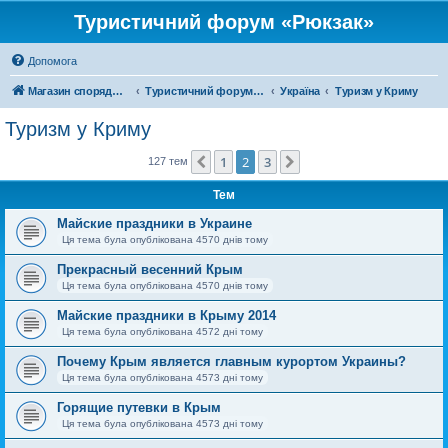
Туристичний форум «Рюкзак»
Допомога
Магазин спорядження
Туристичний форум «Рюкзак»
Україна
Туризм у Криму
Туризм у Криму
1
2
3
Поперед.
Далі
127 тем
Тем
Майские праздники в Украине
Ця тема була опублікована 4570 днів тому
Прекрасный весенний Крым
Ця тема була опублікована 4570 днів тому
Майские праздники в Крыму 2014
Ця тема була опублікована 4572 дні тому
Почему Крым является главным курортом Украины?
Ця тема була опублікована 4573 дні тому
Горящие путевки в Крым
Ця тема була опублікована 4573 дні тому