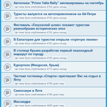
Автогонки "Prime Yalta Rally" запланированы на сентябрь
Ця тема була опублікована 4761 день назад
Туристы жалуются на автоперевозчиков на Ай-Петри
Ця тема була опублікована 4761 день назад
Фестиваль «Генуэзский шлем» покажет туристам
разнообразие исторических эпох
Ця тема була опублікована 4761 день назад
В Евпатории для туристов открыли «горячую линию»
Ця тема була опублікована 4761 день назад
В столице Крыма разработан первый пешеходный
маршрут по городу
Ця тема була опублікована 4761 день назад
Курортное (Феодосия, Крым)
Ця тема була опублікована 4771 день назад
Частная гостиница «Спарта» приглашает Вас на отдых в
Ялту
Ця тема була опублікована 4785 днів тому
Симпозиум в Ялте
Ця тема була опублікована 4785 днів тому
Массандра
Ця тема була опублікована 4805 днів тому