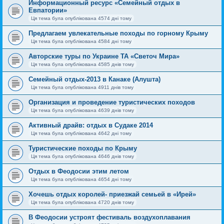
Информационный ресурс «Семейный отдых в
Евпатории»
Ця тема була опублікована 4574 дні тому
Предлагаем увлекательные походы по горному Крыму
Ця тема була опублікована 4584 дні тому
Авторские туры по Украине ТА «Светоч Мира»
Ця тема була опублікована 4585 днів тому
Семейный отдых-2013 в Канаке (Алушта)
Ця тема була опублікована 4911 днів тому
Организация и проведение туристических походов
Ця тема була опублікована 4639 днів тому
Активный драйв: отдых в Судаке 2014
Ця тема була опублікована 4642 дні тому
Туристические походы по Крыму
Ця тема була опублікована 4646 днів тому
Отдых в Феодосии этим летом
Ця тема була опублікована 4654 дні тому
Хочешь отдых королей- приезжай семьей в «Ирей»
Ця тема була опублікована 4720 днів тому
В Феодосии устроят фестиваль воздухоплавания