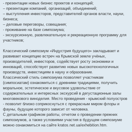
- презентации новых бизнес проектов и концепций;
– презентации компаний, организаций, объединений;
– выступления инвесторов, представителей органов власти, науки,
бизнеса;
– деловые переговоры, совещания;
- проживание на базе симпозиума;
- экскурсионную, развлекательную и рекреационную программу для
участников;
Классический симпозиум «Индустрия будущего» закладывает и
развивает концепцию встреч на Крымской земле учёных,
производителей, инвесторов, содействует росту экономики и
инноваций, способствует развитию новых высокотехнологичных
производств, инвестициям в науку и образование.
Классический стиль симпозиума позволяет участникам
(симпосиатам) ознакомиться с древними традициями, получить
моральное, эстетическое и вкусовое удовольствие от
содержательных и интересных экскурсий в дегустационные залы
многовекового виноделия. Место проведения - крымский полуостров
- позволит близко соприкоснуться с прекрасным миром флоры и
фауны, будущее которого зависит от человека.
С детальным графиком работы, отчетом о проведении прежних
симпозиумов, а также условиями участия в будущем симпозиуме
можно ознакомиться на сайте kratos.net.ua/exhebition.htm.