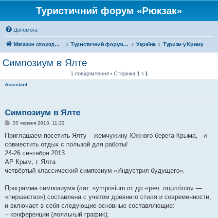
Туристичний форум «Рюкзак»
Допомога
Магазин спорядження
Туристичний форум «Рюкзак»
Україна
Туризм у Криму
Симпозиум в Ялте
1 повідомлення • Сторінка
1
з
1
Assistant
Симпозиум в Ялте
П
30 червня 2013, 11:32
о
в
Приглашаем посетить Ялту – жемчужину Южного берега Крыма, - и
і
совместить отдых с пользой для работы!
д
о
24-26 сентября 2013
м
АР Крым, г. Ялта
л
е
четвёртый классический симпозиум «Индустрия будущего».
н
н
я
Программа симпозиума (лат. symposium от др.-греч. συμπόσιον —
«пиршество») составлена с учетом древнего стиля и современности,
и включает в себя следующие основные составляющие:
– конференции (лояльный график);