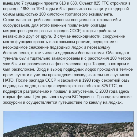
вмещало 7 субмарин проекта 613 и 633. Объект 825 ГТС строился в
период с 1953 по 1961 годы и был рассчитан на защиту от ядерной
бомбы мощностью 100 килотонн тротилового эквивалента.
Строительство требовало освоения специальных технологий и
оборудования, для этого военные привлекали бригады
метростроевцев из разных городов СССР, которые работали
независимо друг от друга. В случае необходимости, сооружение
могло функционировать в автономном режиме, осуществляя
необходимое снабжение подводных лодок и перезарядку
боекомплекта, в том числе и ядерными боеголовками. Оба входа в
туннель были тщательно замаскированы и с расстояния 100 метров
уже были не различимы на фоне массива горы Таврос, в котором и
был расположен. Вход и выход подводных лодок проходил в темное
время суток и с учетом прохождения разведывательных спутников
НАТО. После распада СССР и закрытия в 1993 году секретной базы
подводных лодок, некогда сверхсекретного объекта 825 ГТС, он
подвергся разграблению и пришел в запустение. С 2003 года здесь
открыт филиал Центрального музея ВС Украины. Проводятся пешие
экскурсии и осуществляется путешествие по каналу на лодках.