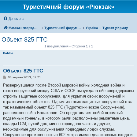
Туристичний форум «Рюкзак»
Допомога
Магазин спорядження
Туристичний форум «Рюкзак»
Україна
Туризм у Криму
Объект 825 ГТС
1 повідомлення • Сторінка
1
з
1
Pablos
Объект 825 ГТС
П
08 червня 2013, 02:21
о
в
Развернувшаяся после Второй мировой войны холодная война и
і
гонка вооружений между США и СССР вынуждала обе сверхдержавы
д
о
строить защитные сооружения, для укрытия своих вооружений и
м
стратегических объектов. Одним из таких защитных сооружений стал
л
е
так называемый объект 825 ГТС (Гидротехническое Сооружение),
н
расположенный в Балаклаве. Он представляет собой огромный
н
я
подземный тоннель, в котором были расположены ремонтные цеха,
склады ГСМ, сухой док, минно-торпедная часть и другие,
необходимые для обслуживания подводных лодок службы.
Сооружение протяженностью 602 метра имело два сквозных входа и