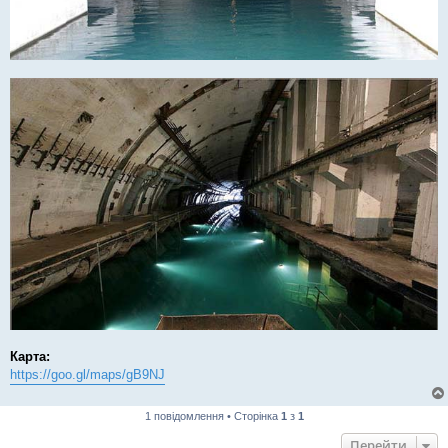
Карта:
https://goo.gl/maps/gB9NJ
1 повідомлення • Сторінка
1
з
1
Перейти