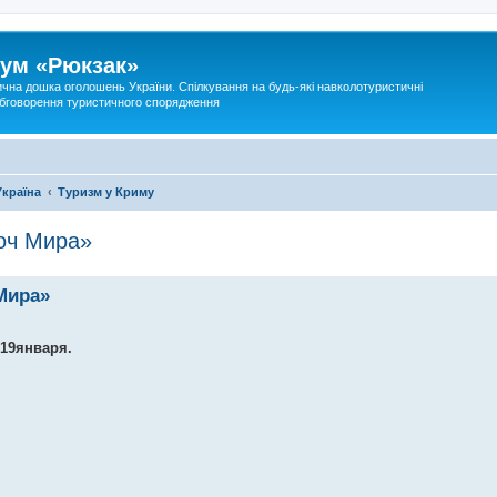
ум «Рюкзак»
ична дошка оголошень України. Спілкування на будь-які навколотуристичні
 обговорення туристичного спорядження
Україна
Туризм у Криму
точ Мира»
Мира»
 19января.