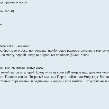
где хранятся мощи
ой песни)
я.
вого века Ени-Сала-3.
ра бронзового века, получившая наибольшее распространение в горных 
а по месту первой находки в Красных пещерах (Кизил-Коба).
на Нижнем плато Чатыр-Дага.
темой залов и галерей. Вход — на высоте 920 метров над уровнем мор
е: Галерея сказок, Тигровый зал, зал Перестройки, зал Надежды, Балко
течных образований и редчайшими видами кристаллов. Экскурсионный 