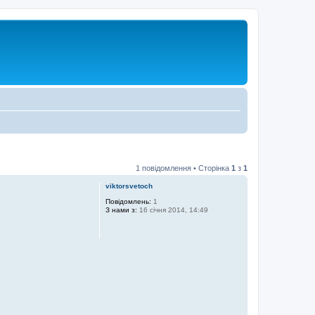
1 повідомлення • Сторінка
1
з
1
viktorsvetoch
Повідомлень:
1
З нами з:
16 січня 2014, 14:49