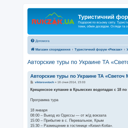
Туристичний фор
Подорожі по всьому світу. Турист
теми, обмін досвідом. Огляди та
Допомога
Магазин спорядження
Туристичний форум «Рюкзак»
Авторские туры по Украине ТА «Све
Авторские туры по Украине ТА «Светоч 
П
viktorsvetoch
»
16 січня 2014, 15:03
о
в
Крещенское купание в Крымских водопадах с 18 по
і
д
о
Программа тура
м
л
е
18 января
н
08:00 – Выезд из Одессы — от ж/д вокзала
н
я
15:00 – Прибытие в с. Перевальное, Крым
15:30 – Размещение в гостинице «Кизил-Коба».