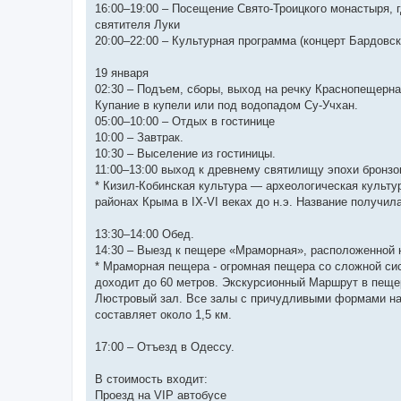
16:00–19:00 – Посещение Свято-Троицкого монастыря, 
святителя Луки
20:00–22:00 – Культурная программа (концерт Бардовск
19 января
02:30 – Подъем, сборы, выход на речку Краснопещерна
Купание в купели или под водопадом Су-Учхан.
05:00–10:00 – Отдых в гостинице
10:00 – Завтрак.
10:30 – Выселение из гостиницы.
11:00–13:00 выход к древнему святилищу эпохи бронзо
* Кизил-Кобинская культура — археологическая культу
районах Крыма в IX-VI веках до н.э. Название получил
13:30–14:00 Обед.
14:30 – Выезд к пещере «Мраморная», расположенной 
* Мраморная пещера - огромная пещера со сложной сис
доходит до 60 метров. Экскурсионный Маршрут в пещер
Люстровый зал. Все залы с причудливыми формами на
составляет около 1,5 км.
17:00 – Отъезд в Одессу.
В стоимость входит:
Проезд на VIP автобусе