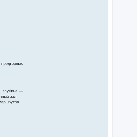
и предгорных
я, глубина —
нный зал,
маршрутов