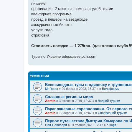
питание
проживание: 2-местные номера,с удобствами
культурная программа
проезд в пещеры на вездеходе
экскурсионные билеты
услуги гида
страховка
Стоимость поездки — 1’275грн. (для членов клуба 
Туры по Украине odessasvetoch.com
СХОЖІ ТЕМИ
Велосипедные туры в одиночку и групповые
Mr.Robot
»
29 березня 2023, 16:37
» в
Велофорум
Сплавные регионы мира
Admin
»
30 жовтня 2019, 12:37
» в
Водний туризм
Парапланерные соревнования. От первого с
Admin
»
12 серпня 2019, 13:07
» в
Спортивний туризм
Первое путешествие Дмитрия Комарова по И
Світ Навиворіт
»
01 травня 2020, 12:17
» в
Індія