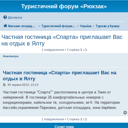
Туристичний форум «Рюкзак»
Допомога
Магазин спорядження
Туристичний форум «Рюкзак»
Україна
Туризм у Криму
Частная гостиница «Спарта» приглашает Вас
на отдых в Ялту
1 повідомлення • Сторінка
1
з
1
Anastasiya
Частная гостиница «Спарта» приглашает Вас на
отдых в Ялту
П
30 червня 2013, 13:13
о
в
Частная гостиница "Спарта"" расположена в центре в 7мин.от
і
набережной. В гостинице 26 комфортабельных номеров с
д
о
кондиционерами, кабельное тв, холодильники, wi-fi. На территории
м
бассейн,охраняемая Парковка, детская площадка, зона барбекю.
л
е
н
н
1 повідомлення • Сторінка
1
з
1
я
Схожі теми