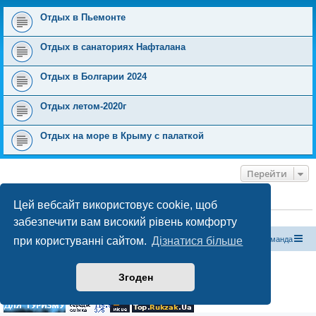
Отдых в Пьемонте
Отдых в санаториях Нафталана
Отдых в Болгарии 2024
Отдых летом-2020г
Отдых на море в Крыму с палаткой
Перейти
Цей вебсайт використовує cookie, щоб
ХТО ЗАРАЗ ОНЛАЙН
Зараз переглядають цей форум:
ClaudeBot [бот ШІ]
і 1 гість
забезпечити вам високий рівень комфорту
Магазин спорядження
Туристичний форум «Рюкзак»
Команда
при користуванні сайтом.
Дізнатися більше
Працює на phpBB® Forum Software © phpBB Limited
Згоден
Конфіденційність
|
Умови