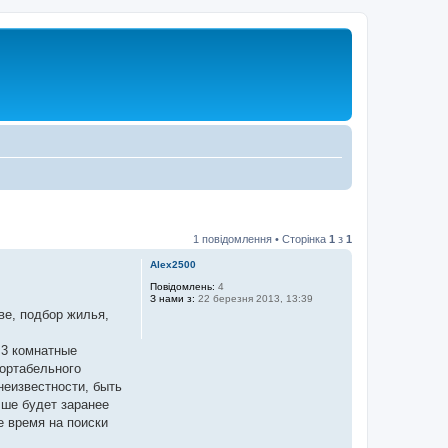
1 повідомлення • Сторінка
1
з
1
Alex2500
Повідомлень:
4
З нами з:
22 березня 2013, 13:39
е, подбор жилья,
 3 комнатные
фортабельного
неизвестности, быть
чше будет заранее
е время на поиски