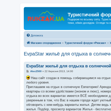
Туристичний фор
Подорожі по всьому світу. Турист
теми, обмін досвідом. Огляди та
Допомога
Магазин спорядження
Туристичний форум «Рюкзак»
EvpaStar жильё для отдыха в солнеч
EvpaStar жильё для отдыха в солнечно
П
Alex2500
»
22 березня 2013, 14:00
о
в
Наш cайт создан в помощь собирающимся на отдых
і
любого уровня.
д
о
Приглашаем на отдых в солнечную Евпаторию! Аренда 
м
квартиры со всеми удобствами (эконом и люкс), номер
л
е
отдыха во всех вариантах имеется ВСЁ необходимое дл
н
уверенным в том, что Вас в нашем городе ждет уютный
н
я
обговорить с кем-нибудь варианты жилья. Детям ведь х
жилья. Подбор, просмотр вариантов Жилья - бесплатно.