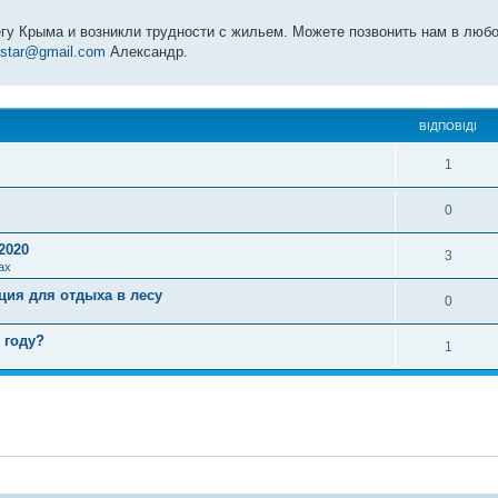
егу Крыма и возникли трудности с жильем. Можете позвонить нам в люб
star@gmail.com
Александр.
ВІДПОВІДІ
1
0
2020
3
ах
ция для отдыха в лесу
0
 году?
1