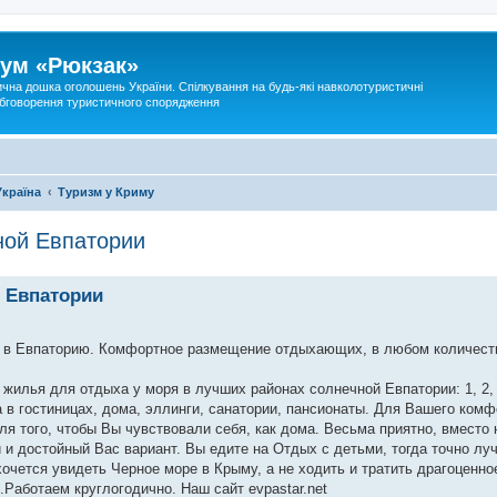
ум «Рюкзак»
ична дошка оголошень України. Спілкування на будь-які навколотуристичні
 обговорення туристичного спорядження
Україна
Туризм у Криму
ной Евпатории
й Евпатории
 в Евпаторию. Комфортное размещение отдыхающих, в любом количеств
жилья для отдыха у моря в лучших районах солнечной Евпатории: 1, 2,
а в гостиницах, дома, эллинги, санатории, пансионаты. Для Вашего ком
я того, чтобы Вы чувствовали себя, как дома. Весьма приятно, вместо 
 и достойный Вас вариант. Вы едите на Отдых с детьми, тогда точно лу
очется увидеть Черное море в Крыму, а не ходить и тратить драгоценно
Работаем круглогодично. Наш сайт evpastar.net