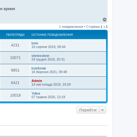
ое время
Д
о
1 повідомлення • Сторінка
1
з
1
г
о
ПЕРЕГЛЯДИ
ОСТАННЄ ПОВІДОМЛЕННЯ
р
и
lunis
4231
10 серпня 2019, 09:44
vlonexvlone
10071
24 грудня 2019, 20:31
kstefuriak
9851
16 березня 2021, 09:48
Admin
6421
14 листопада 2019, 19:29
Yuliya
10018
07 травня 2020, 13:19
Перейти