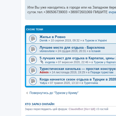
Или Вы уже находитесь в городе или на Западном бер
суток.тел.+380506739003 +380972601069 ПИШИТЕ
evpa
СХОЖІ ТЕМИ
Жилье в Ровно
Demik
»
10 серпня 2019, 09:32
» в
Туризм в Україні
Лучшее место для отдыха - Барселона
vlonexvlone
»
24 грудня 2019, 20:31
» в
Іспанія
5 лучших мест для отдыха в Карпатах, цены 
evgenia
»
07 вересня 2020, 22:46
» в
Туризм у Карпат
Туристическая качелька — простая конструк
Admin
»
14 листопада 2019, 19:29
» в
Поради туристам
Когда начнется сезон отдыха в Турции в 2020
Yuliya
»
07 травня 2020, 13:10
» в
Туреччина
Повернутись до “Туризм у Криму”
ХТО ЗАРАЗ ОНЛАЙН
Зараз переглядають цей форум:
ClaudeBot [бот ШІ]
і 0 гостей