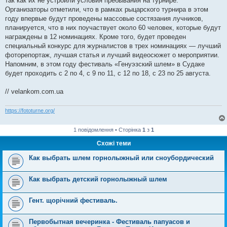
так как их не устроили условия пребывания на турнире.
Организаторы отметили, что в рамках рыцарского турнира в этом
году впервые будут проведены массовые состязания лучников,
планируется, что в них поучаствует около 60 человек, которые будут
награждены в 12 номинациях. Кроме того, будет проведен
специальный конкурс для журналистов в трех номинациях — лучший
фоторепортаж, лучшая статья и лучший видеосюжет о мероприятии.
Напомним, в этом году фестиваль «Генуэзский шлем» в Судаке
будет проходить с 2 по 4, с 9 по 11, с 12 по 18, с 23 по 25 августа.
// velankom.com.ua
https://fototurne.org/
1 повідомлення • Сторінка
1
з
1
Схожі теми
Как выбрать шлем горнолыжный или сноубордический
Как выбрать детский горнолыжный шлем
Гент. щорічний фестиваль.
Первобытная вечеринка - Фестиваль папуасов и