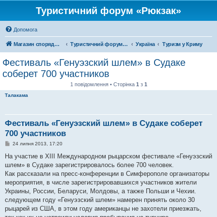
Туристичний форум «Рюкзак»
Допомога
Магазин спорядження
Туристичний форум «Рюкзак»
Україна
Туризм у Криму
Фестиваль «Генуэзский шлем» в Судаке
соберет 700 участников
1 повідомлення • Сторінка
1
з
1
Талакама
Фестиваль «Генуэзский шлем» в Судаке соберет
700 участников
П
24 липня 2013, 17:20
о
в
На участие в XIII Международном рыцарском фестивале «Генуэзский
і
шлем» в Судаке зарегистрировалось более 700 человек.
д
о
Как рассказали на пресс-конференции в Симферополе организаторы
м
мероприятия, в числе зарегистрировавшихся участников жители
л
е
Украины, России, Беларуси, Молдовы, а также Польши и Чехии.
н
следующем году «Генуэзский шлем» намерен принять около 30
н
я
рыцарей из США, в этом году американцы не захотели приезжать,