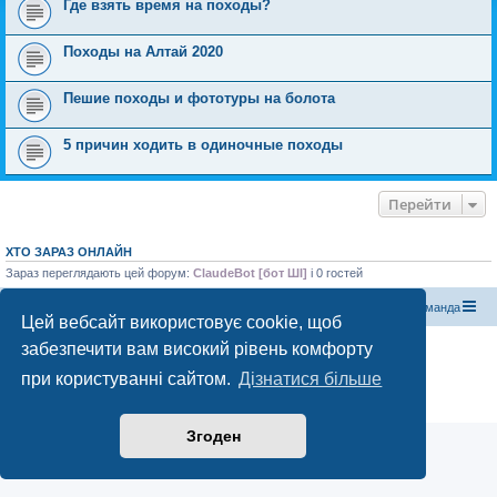
Где взять время на походы?
Походы на Алтай 2020
Пешие походы и фототуры на болота
5 причин ходить в одиночные походы
Перейти
ХТО ЗАРАЗ ОНЛАЙН
Зараз переглядають цей форум:
ClaudeBot [бот ШІ]
і 0 гостей
Магазин спорядження
Туристичний форум «Рюкзак»
Команда
Цей вебсайт використовує cookie, щоб
забезпечити вам високий рівень комфорту
Працює на phpBB® Forum Software © phpBB Limited
Конфіденційність
|
Умови
при користуванні сайтом.
Дізнатися більше
Згоден