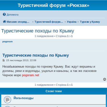
Туристичний форум «Рюкзак»
Допомога
Магазин спорядження
Туристичний форум «Рюкзак»
Україна
Туризм у Криму
Туристические походы по Крыму
1 повідомлення • Сторінка
1
з
1
pogoram
Туристические походы по Крыму
П
15 листопада 2013, 22:08
о
в
Незабываемые походы по горному Крыму. Вас ждут вершины и
і
долины, реки и водопады, ущелья и каньоны, а так же ласковое
д
о
Черное море
pogoram.net
м
л
е
1 повідомлення • Сторінка
1
з
1
н
н
Схожі теми
я
Йога-походы